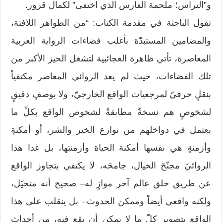
و”التراس؛ ملحمة الفارس الذي اختفى” لكمال قرور.
تقول الباحثة في مقدمة الكتاب: “من الظواهر اللافتة،
والمضامين المستبدّة بأغلب فضاءات الرواية العربية
المعاصرة، تأتي ظاهرة العجائبية لتشغل الحيز الأكبر من
تلك الفضاءات، حيث لم يعد الروائي المعاصر مكتفياً
بنقلٍ حرفيّ لمرجعيات الواقع الخارجيّ، ولا بوصفٍ دقيقٍ
لشخوصٍ هم نسخةٌ مطابقةٌ لشخوص الواقع بكلِّ ما
يعتمل في دواخلهم من نوازع الخير والشر، أو أمكنةٍ
وأزمنةٍ هي نفسها أمكنة الحياة وأزمنتها، بل غدا هذا
الروائيّ مجنّحَ الخيال، جامحَه، لا يكتفي بتجاوز الواقع
عن طريق خلق عالم آخر موازٍ له– صحيح أنه متخيّل،
ولكنه واقعي أيضاً وممكن الحدوث– بل ينقلب على هذا
الواقع بتصوير كلّ ما لا يمكن أن يقع فيه، من أحداث