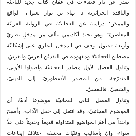
صدر عن دار فضاءات في عمّان كتاب جديد للباحثة
والناقدة الجزائرية د. بهاء بن نوار بعنوان “الواقع
والممكن: دراسة عن العجائبيّة في الرواية العربيّة
المعاصرة”. وهو بحث أكاديمي يتألف من مدخلٍ نظريّ
وأربعة فصول. وقف في المدخل النظري على إشكاليّة
مصطلح العجائبيّة ومفهومه في النقديْن العربيّ والغربيّ.
وتناول الفصل الأول مصادر العجائبيّة وأصولها الأولى،
المتدرّجة، من المصدر الأسطوريّ، إلى الدينيّ،
والشعبيّ، فالنفسيّ.
وتناول الفصل الثاني العجائبيّة موضوعا أدبيّا، أي
الموضوع العجائبيّ، وقد انتقل إلى حقل الآداب، وأصبح
واحداً من أهمّ المواضيع المتداولة قديماً وحديثاً على حدٍّ
سواء، وإنْ بأساليب وفنّيّات مختلفة اختلافَ إيقاعات