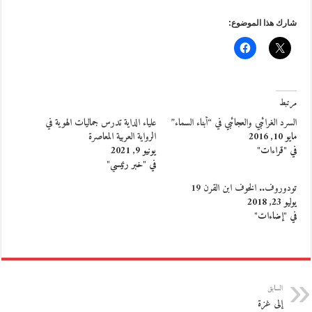
شارك هذا الموضوع:
مرتبط
السرد الغرائبي والعجائبي في “أبناء السماء”
علياء الداية تدرس جماليات الهوية في
مايو 10, 2016
الرواية العربية المعاصرة
في "قراءات"
يونيو 9, 2021
في "خبر رئيسي"
تودوروف.. الخوف ابن القرن 19
يوليو 23, 2018
في "إضاءات"
السابق
إلى غزة