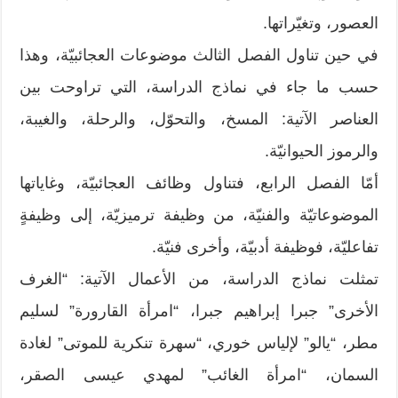
العصور، وتغيّراتها.
في حين تناول الفصل الثالث موضوعات العجائبيّة، وهذا
حسب ما جاء في نماذج الدراسة، التي تراوحت بين
العناصر الآتية: المسخ، والتحوّل، والرحلة، والغيبة،
والرموز الحيوانيّة.
أمّا الفصل الرابع، فتناول وظائف العجائبيّة، وغاياتها
الموضوعاتيّة والفنيّة، من وظيفة ترميزيّة، إلى وظيفةٍ
تفاعليّة، فوظيفة أدبيّة، وأخرى فنيّة.
تمثلت نماذج الدراسة، من الأعمال الآتية: “الغرف
الأخرى” جبرا إبراهيم جبرا، “امرأة القارورة” لسليم
مطر، “يالو” لإلياس خوري، “سهرة تنكرية للموتى” لغادة
السمان، “امرأة الغائب” لمهدي عيسى الصقر،