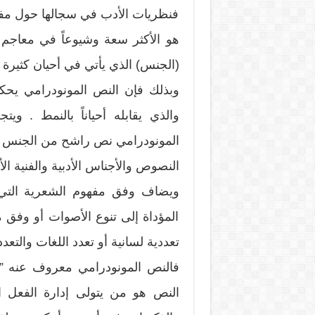
فنظريات الأدب في سجالها حول مفهو
هو الأكثر سعة وشيوعاً في معاجم ال
(الجنس) الذي يأتي في أحيان كثيرة حا
وبذلك فإن النص المونودرامي يحك
والذي يقابله أحياناً بالنمط . وي
المونودرامي نص راشح من الجنس الد
النصوص والأجناس الأدبية والفنية ا
ويضاف وفق مفهوم الشعرية التي ي
المؤداة إلى تنوع الأصوات أو وفق ما 
تعددية لسانية أو تعدد اللغات والتعدد
فالنص المونودرامي معروف عنه ” 
النص هو من يتولى إدارة الفعل 