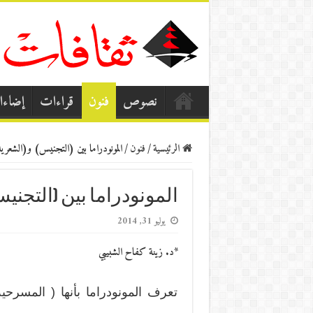
نصوص
فنون
قراءات
إضاء
الرئيسية
/
فنون
/
المونودراما بين (التجنيس) و(الشعري
المونودراما بين (التجني
يوليو 31, 2014
*د. زينة كفاح الشبيبي
تعرف المونودراما بأنها ( المسرحية 