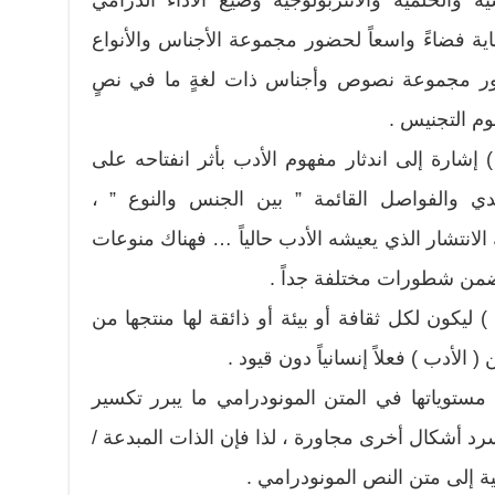
ة والحلمية والانثربولوجية وصيغ الأداء الدرامي
ية فضاءً واسعاً لحضور مجموعة الأجناس والأنواع
ضور مجموعة نصوص وأجناس ذات لغةٍ ما في نصٍ
وم التجنيس .
إشارة إلى اندثار مفهوم الأدب بأثر انفتاحه على
ي والفواصل القائمة ” بين الجنس والنوع ” ،
الانتشار الذي يعيشه الأدب حالياً … فهناك منوعات
ضمن شطورات مختلفة جداً .
يكون لكل ثقافة أو بيئة أو ذائقة لها منتجها من
 الأدب ) فعلاً إنسانياً دون قيود .
مستوياتها في المتن المونودرامي ما يبرر تكسير
 أشكال أخرى مجاورة ، لذا فإن الذات المبدعة /
ة إلى متن النص المونودرامي .