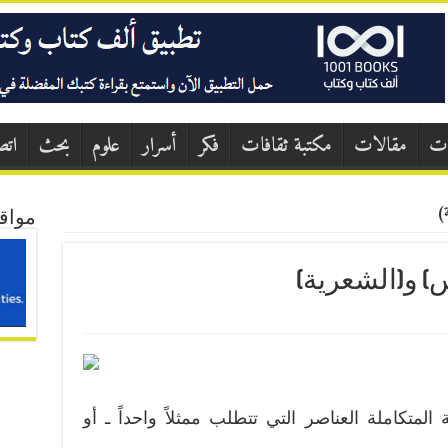
ات
مقالات
مكتبة ثقافات
فكر
أسرار
علوم
بحث
اتص
ة)
مواق
س) و(الشعرية)
المتكاملة العناصر التي تتطلب ممثلاً واحداً ـ أو