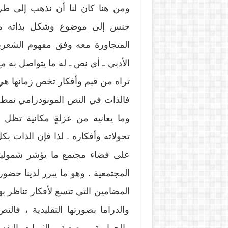
ومن هنا كان لنا أن نذهب إلى طر
جنس إلى موضوع وشكل بذاته مع 
المتجاورة معه وفق مفهوم الشعرية
الأدبي ـ أي نص ـ له ما يتواصل به 
تراه من قيم وأفكار تخص زمانها هي
فالذات في النص المونودرامي نمط فن
وما يعانيه من عزلةٍ مكانية تظل 
تحولاته وأفكاره . لذا فإن الذات بك
على فضاء مجتمع ما يؤشر شموليته
المجتمعية . وهو ما يبرر لدينا حضور
المضامين التي تتسع لأفكار تناظر به
والدراما بصورتها التقليدية ، فال