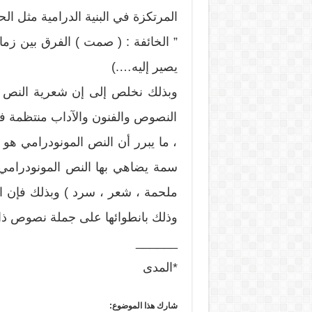
المرتكزة في البنية الدرامية مثل ال
” الخائفة : ( صمت ) الفرق بين زم
يصير إليه….)
وبذلك نخلص إلى إن شعرية النص ال
النصوص والفنون والآداب منتظمة في أ
، ما يبرر أن النص المونودرامي هو 
سمة يضاهي بها النص المونودرامي صن
ملحمة ، شعر ، سرد ) وبذلك فإن الن
وذلك بانطوائها على جملة نصوص ذات 
______
*المدى
شارك هذا الموضوع: