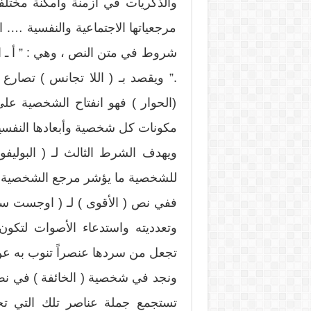
والذكريات في أزمنة وأمكنة مختل
مرجعياتها الاجتماعية والنفسية …. ال
شروط في متن النص ، وهي : ” أ ـ الل
.” ويقصد بـ ( اللا تجانس ) تصارع 
(الحوار ) فهو انفتاح الشخصية ع
مكونات كل شخصية وأبعادها النفسية و
ويهدف الشرط الثالث لـ ( البوليف
للشخصية ما يؤشر مرجع الشخصية ذاته
وتعدديته واستدعاء الأصوات لتك
تجعل من سردها عنصراً تنوب به عن
تستجمع جملة عناصر تلك التي تحم