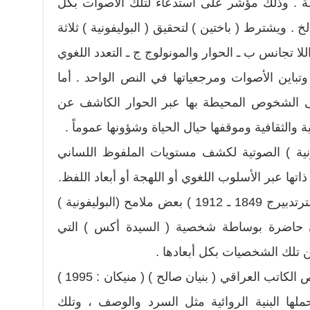
فة . وذلك مؤشر على استدعاء لتلك الأصوات بكل
خ . ويشترط ( باختين ) لتحقيق ( البوليفونية ) ثلاثة
ا تجانس ب ـ الحوار والمونولوج ج ـ التعدد اللغوي
وتباين الأصوات ومرجعياتها في النص الواحد . أما
لى الشخوص المحيطة بها عبر الحوار الكاشف عن
الثقافية وموقفها حيال الحياة وشؤونها عموماً .
ونية ) الصوتية لكشف مستويات الملفوظ اللساني
ا عبر الأسلوب اللغوي أو اللهجة أو أبعاد اللفظ.
ففي نص ( الأقوى ) لـ ( اوجست سترتدبيرج 1849 ـ 1912 ) بعض ملامح (البوليفونية )
ون حاضرة بوساطة شخصية ( السيدة أكس ) التي
 تلك الشخصيات بكل أبعادها .
ونجد في شخصية ( الخائفة ) في نص الكاتب العراقي ( بنيان صالح ) ( منيكان : 1995 )
لها البنية الروائية مثل السرد والوصف ، وتلك