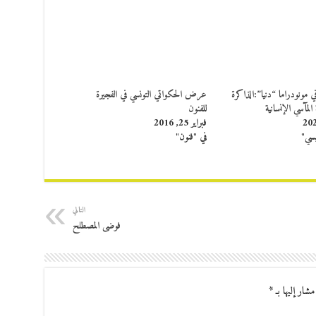
 مونودراما “دنيا”:الذاكرة
عرض الحكواتي التونسي في الفجيرة
 المآسي الإنسانية
للفنون
فبراير 25, 2016
يسي"
في "فنون"
التالي
فوضى المصطلح
مشار إليها بـ
*