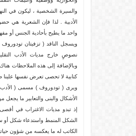
والحوارية ووصفية والثيمات النفسي
والسيرة الشخصية ، ليكون في النها
الأدبية . لذا فإن الشعرية هي ح
واحد ما يطيح بأحادية الجنس أو مفه
ويسجل الناقد ( تزفيتان تودوروف ) 
نصوصٍ خارج مديات الأدب التقليد
وبالإضافة إلى هذه الملاحظات هناك 
كتابية لا تحصى تعرض نفسها علينا 
ويرى ( تودوروف ) مسمى ( الأدب ) ل
الأشكال والبنى والتعابير ما يجعل من (
إذ تبدو مديات الاغتراب في أقصى 
الشكل المنمط واستدعاء شكل أو سرد
الكاتب له ما يعكسه من شؤون حياتي