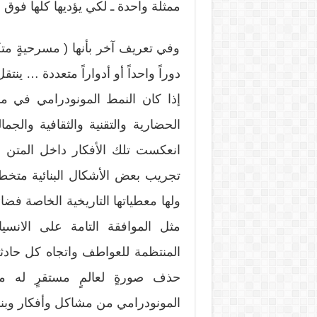
ممثلة واحدة ـ لكي يؤديها كلها فوق ا
وفي تعريف آخر بأنها ( مسرحيةٍ متكا
دوراً واحداً أو أدواراً متعددة … ين
إذا كان النمط المونودرامي في من
الحضارية والتقنية والثقافية والج
انعكست تلك الأفكار داخل المتن 
تجريب بعض الأشكال البنائية متخطي
ولها معطياتها التاريخية الخاصة فضائ
مثل الموافقة التامة على الانسي
المنتظمة للعواطف واتجاه كل حادثة 
حذف صورةٍ لعالمٍ مستقرٍ له 
المونودرامي من مشاكل وأفكار وبنى