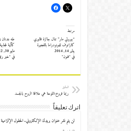
مرتبط
“بيروتي مار” تنال جائزة فاليري
طه عدنان في
كازانوف للمونودراما بالفجيرة
كآلية لمجابهة
يناير 14, 2014
مايو 30, 2022
في "فنون"
في "خبر رئ
السابق
ريما فروخ:اللوحة هي علاقة الروح بالجسد
اترك تعليقاً
لن يتم نشر عنوان بريدك الإلكتروني.
الحقول الإلزامية 