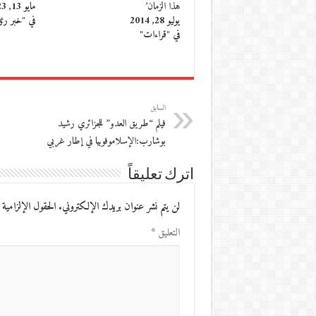
هذا الزمان’
مايو 13, 2023
يوليو 28, 2014
في "خبر رئ
في "قراءات"
السابق
فيلم “طريق العدو” للجزائري رشيد
بوشارب:الإسلاموفوبيا في إطار غربي
اترك تعليقاً
لن يتم نشر عنوان بريدك الإلكتروني.
الحقول الإلزامية 
التعليق
*