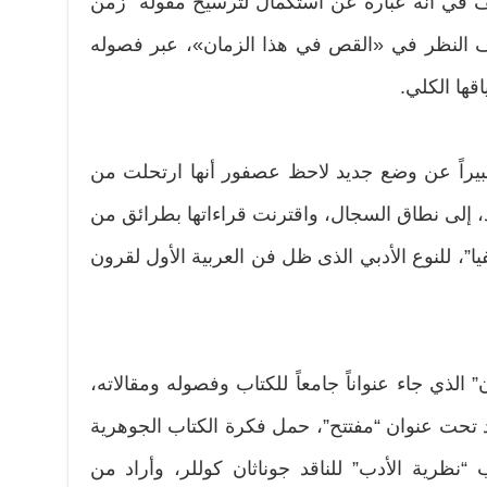
لف في أنه عبارة عن استكمال لترسيخ مقولة “زمن
ناف النظر في «القص في هذا الزمان»، عبر فصوله
قها الكلي.
عبيراً عن وضع جديد لاحظ عصفور أنها ارتحلت من
د، إلى نطاق السجال، واقترنت قراءاتها بطرائق من
يا”، للنوع الأدبي الذى ظل فن العربية الأول لقرون
لذي جاء عنواناً جامعاً للكتاب وفصوله ومقالاته،
د تحت عنوان “مفتتح”، حمل فكرة الكتاب الجوهرية
“نظرية الأدب” للناقد جوناثان كوللر، وأراد من