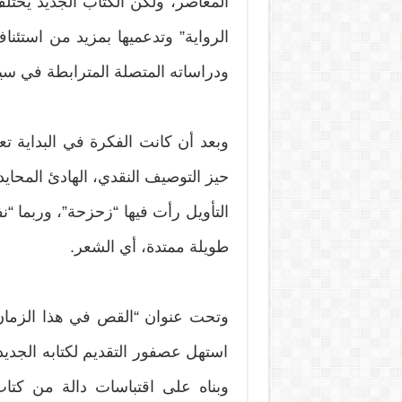
المعاصر، ولكن الكتاب الجديد يخت
الرواية” وتدعميها بمزيد من استئ
ودراساته المتصلة المترابطة في سيا
وبعد أن كانت الفكرة في البداية ت
حيز التوصيف النقدي، الهادئ المحاي
التأويل رأت فيها “زحزحة”، وربما “نف
طويلة ممتدة، أي الشعر.
وتحت عنوان “القص في هذا الزمان” ا
استهل عصفور التقديم لكتابه الجدي
وبناه على اقتباسات دالة من كتاب 