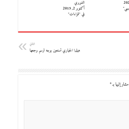
التنويري
يسي"
أكتوبر 2, 2015
في "قراءات"
التالي
هيلدا الحياري تستعين بوجه لرسم وجعها
مشار إليها بـ
*