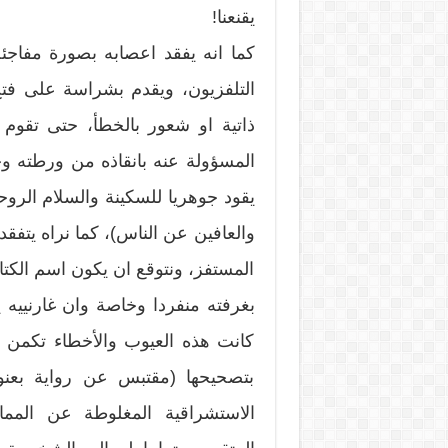
يقنعنا!
كما انه يفقد اعصابه بصورة مفاجئ
التلفزيون، ويقدم بشراسة على فتح 
ذاتية او شعور بالخطأ، حتى تقوم
المسؤولة عنه بانقاذه من ورطته و
يقود جوهريا للسكينة والسلام الرو
والعافين عن الناس)، كما نراه يتفقد 
المستفز، ونتوقع ان يكون اسم الكتاب
بغرفته منفردا وخاصة وان غارنييه 
كانت هذه العيوب والأخطاء تكمن ب
بتصحيحها (مقتبس عن رواية بعنوا
الاستشراقية المغلوطة عن الممار