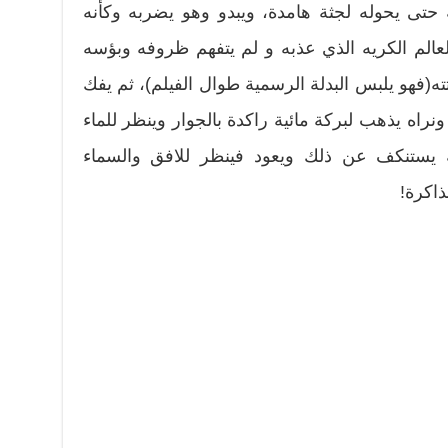
حتى يحوله لجثة هامدة، ويبدو وهو يضربه وكأنه
الم الكريه الذي عذبه و لم يتفهم ظروفه وبؤسه
ه(فهو يلبس البدلة الرسمية طوال الفيلم)، ثم يفك
نراه يذهب لبركة مائية راكدة بالجوار وينظر للماء
ه يستنكف عن ذلك ويعود فينظر للافق والسماء
ذاكرة!