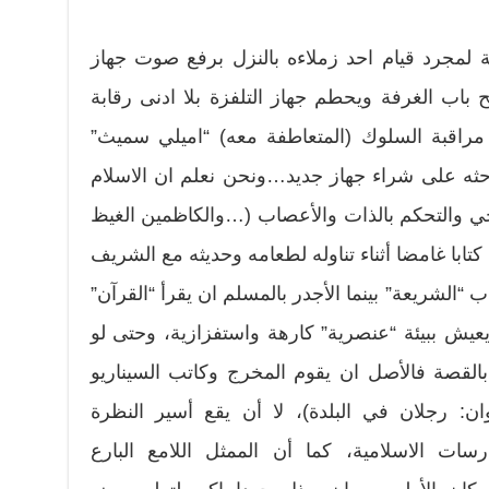
ة لمجرد قيام احد زملاءه بالنزل برفع صوت جهاز
باب الغرفة ويحطم جهاز التلفزة بلا ادنى رقابة
 مراقبة السلوك (المتعاطفة معه) “اميلي سميث”
حثه على شراء جهاز جديد…ونحن نعلم ان الاسلام
حي والتحكم بالذات والأعصاب (…والكاظمين الغيظ
كتابا غامضا أثناء تناوله لطعامه وحديثه مع الشريف
 “الشريعة” بينما الأجدر بالمسلم ان يقرأ “القرآن”
يعيش ببيئة “عنصرية” كارهة واستفزازية، وحتى لو
القصة فالأصل ان يقوم المخرج وكاتب السيناريو
ن: رجلان في البلدة)، لا أن يقع أسير النظرة
سات الاسلامية، كما أن الممثل اللامع البارع