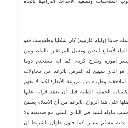
ب الملاحقات وتصعيد الأحداث الدرامية باتجاه
 حديثا (وليام غارنييه) كان شكليا وطقوسيا، فهو
لماء لأصابع اليدين وغسل المرفقين بالماء، ومن
يسر اموره ويفرج كربه، كما انه يستخدم دوما
تدر هو الذي سيتيح له الفرص بالرغم من محاولات
 لملاحقته وطرده من مزرعة الأبقار! لكننا لا نفهم
سكية الجميلة الطيبة قبل أن يعقد قرانه عليها
لها على هذا الزواج، بالرغم من أن الاسلام يسمح
 سبب تناوله للنبيذ في النادي الليلي مع صديقته ولا
 عليه مسلم متدين كما حاول طوال الشريط ان