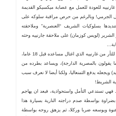
ع غارنييه للعودة للعمل مع عصابة ميكسيكو القديمة
عل الجرمي! وبالرغم من حرص مراقبة سلوكه على
ديدها بسلوكيات الشريف “العنصرية” وملاحقته
رار الشرير (لويس كوزمان) على ملاحقة جارنييه وحثه
ابة…
ينجح الشريف أغاتي اخيرا بمساعيه للثأر من غارنييه الذي اغتال مساعده قبل 18 عاما،
 يقولون بالمصرية الدارجة)، ويساعد بطرده من
 ويجعله يدفع الثمنعاليا، ولكنا أيضا لا نعرف سبب
ية الشريط!
 فهي تستدعي التأمل واستحواذية، فبعد ان يهاجم
 بضراوة بواسطة صدم دراجته النارية بسيارة هذا
 عنوة ويوسعه ضربا وركلا، ثم يزهق روحه بواسطة