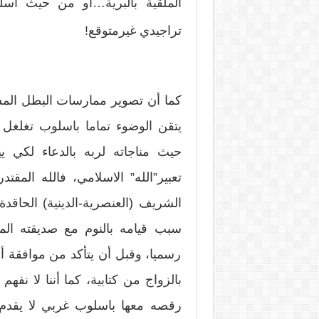
الملقية بالبرية…او من حيث اسلو
تراجيدي غيرمتوقع!
كما أن تصوير ممارسات البطل المسلم
يتقن الوضوء تماما باسلوب تغلغل ا
حيث مناجاته لربه بالدعاء لكي ي
تعبير”الله” الاسلامي، فالله المق
الشريف (العنصرية-الدينية) الحاقدة
سبب قيامه بالنوم مع صديقته المك
رسميا، وقبل أن يتأكد من موافقة أه
بالزواج من كتابية، كما أننا لا نفهم
رقصه معها باسلوب غربي لا يقدم