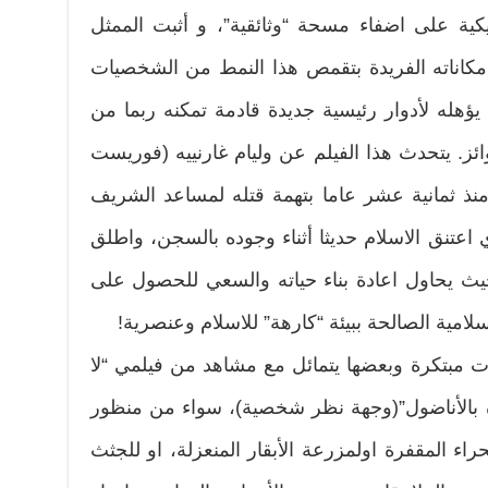
كية على اضفاء مسحة “وثائقية”، و أثبت الممثل
امكاناته الفريدة بتقمص هذا النمط من الشخصيات
يؤهله لأدوار رئيسية جديدة قادمة تمكنه ربما من
ئز. يتحدث هذا الفيلم عن وليام غارنييه (فوريست
 منذ ثمانية عشر عاما بتهمة قتله لمساعد الشريف
 اعتنق الاسلام حديثا أثناء وجوده بالسجن، واطلق
يحاول اعادة بناء حياته والسعي للحصول على
امية الصالحة ببيئة “كارهة” للاسلام وعنصرية!
ت مبتكرة وبعضها يتمائل مع مشاهد من فيلمي “لا
ة بالأناضول”(وجهة نظر شخصية)، سواء من منظور
راء المقفرة اولمزرعة الأبقار المنعزلة، او للجثث