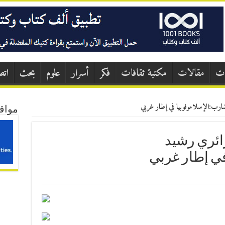
ات
مقالات
مكتبة ثقافات
فكر
أسرار
علوم
بحث
اتص
شارب:الإسلاموفوبيا في إطار غربي
مواق
ائري رشيد
في إطار غربي