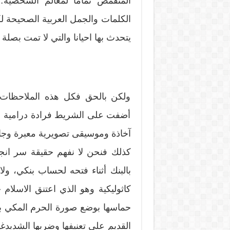
المتقمص تماما لمعالم الشخصية…
الكلمات والجمل العربية الصحيحة لكي
يتحدث بها احيانا والتي لا تمت بصلة لل
ولكن بالحق فكل هذه الملاحظات 
أضفت على الشريط فرادة درامية و
آخاذة وموسيقى تصويرية معبرة وجاذ
كذلك فنحن لا نفهم حقيقة سر انجذا
بالبنك أثناء فتحه لحساب بنكي، ولا
كاثوليكية وهو الذي اعتنق الاسلام 
حماسها بوضع صورة الحرم المكي ب
القديم على تعنيفها وضربها الشديدغ