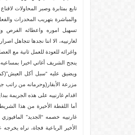
تابع بمثابرة وصبر المحاولات لاقنا
والمباشرة بتهريب المخدرات والف
تسهيل اموره واعطائه الفرص وتن
لغارنييه، الا اننا نجدها تتجاهل اص
واغرائه للعودة للعمل ثانية مع العص
ويضيق عليه “سبل أكل العيش”(كما
مزرعة الأبقار(وحرمانه من راتب جيد)
اقدام غارنييه على هذه الجريمة ببدا
أما اللقطة الأخيرة من هذا الشريط
غارنييه خصمه “الجديد” المافيوزي
الأخير الرباعية فجاة، نراه يخرجه