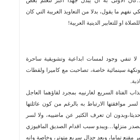
كان الأولى به ان يبذل جهدا اكبر لتعلم بعض
 نفهم ما يقول، بدلا من التعاويذ الغريبة التي كان
صلاة او للتعابير الدينية العربية!
لا تنفي وجود لمسات ابداعية وتشويقية ساحرة
نكهة سينمائية خاصة، تصاحبت مع كاميرا ولقطات
بة.
ب الفتاة السريع لغارنييه بمجرد لقاؤهما العاجل
 لسر موافقتها الارتباط به بالرغم من كون عائلتها
حديثا،وبدون ان تعرف الكثير عن ماضييه، ولا لسر
صدر منزلها…ويبدو سبب اقدام الصديق المافيوزي
ير مقنع تماما، وبعد جدال سريع متوتر، وخاصة وانه