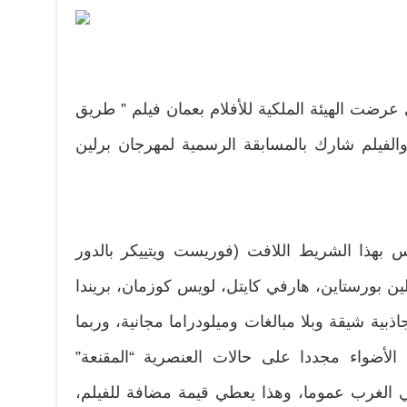
عرضت الهيئة الملكية للأفلام بعمان فيلم ” طريق
الفيلم شارك بالمسابقة الرسمية لمهرجان برلين
بهذا الشريط اللافت (فوريست ويتييكر بالدور
لين بورستاين، هارفي كايتل، لويس كوزمان، بريندا
وجاذبية شيقة وبلا مبالغات وميلودراما مجانية، وربما
لأضواء مجددا على حالات العنصرية “المقنعة”
ي الغرب عموما، وهذا يعطي قيمة مضافة للفيلم،