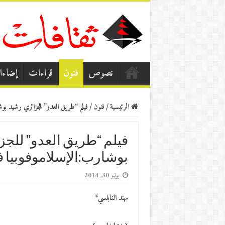
نصوص
فنون
قراءات
إضاء
الرئيسية
/
فنون
/
فيلم “طريق العدو” للجزائري رشيد بو
فيلم “طريق العدو” للجز
بوشارب:الإسلاموفوبيا 
يوليو 30, 2014
مهند النابلسي*