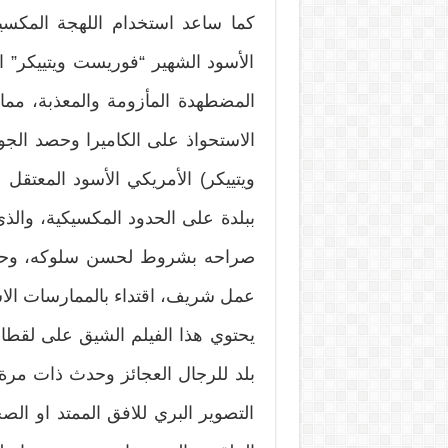
كما ساعد استخدام اللهجة المكسي
الأسود الشهير “فوريست ويتييكر” 
المضطهدة المأزومة والمعذبة، مما 
الاستحواذ على الكاميرا وحصد الجوا
ويتييكر) الأمريكي الأسود المعتقل
ببلدة على الحدود المكسيكية، والذي
صراحه بشروط لحسن سلوكه، وحيث 
عمل شريف، اقتداء بالممارسات الاسل
يحتوي هذا الفيلم الشيق على لقطا
بلد للرجال العجائز وحدث ذات مر
التصوير البري للافق الممتد او الصح