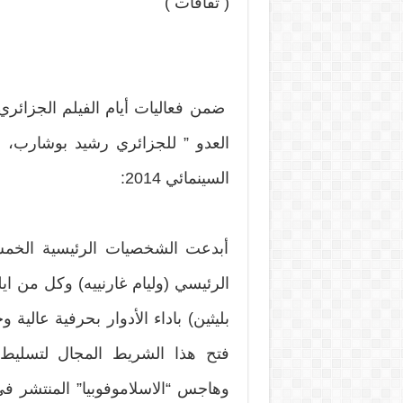
( ثقافات )
ضمن فعاليات أيام الفيلم الجزائري 
العدو ” للجزائري رشيد بوشارب، و
السينمائي 2014:
أبدعت الشخصيات الرئيسية الخمس 
الرئيسي (وليام غارنييه) وكل من اي
بليثين) باداء الأدوار بحرفية عالية 
فتح هذا الشريط المجال لتسليط ا
وهاجس “الاسلاموفوبيا” المنتشر ف