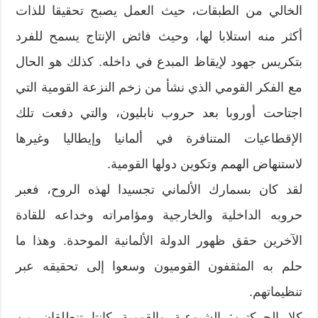
الخالي من الطبقات، حيث العمل يصبح تحقيقا للذات
أكثر منه استلابا لها، وحيث فائض الإنتاج يسمح للفرد
بتكريس جهود لإيقاظ المبدع في داخله. كذلك هو الحال
مع الفكر القومي الذي نشأ من زخم النزعة القومية التي
اجتاحت أوروبا بعد حروب نابليون، والتي دفعت تلك
الإقطاعيات المتنافرة في ألمانيا وإيطاليا وغيرها
لاستنهاض الهمم وتكوين دولها القومية.
لقد كان بسمارك الألماني تجسيدا لهذه الروح، فعبر
حروبه الداخلية والخارجية ومؤامراته وخداعه للقادة
الآخرين حقق ظهور الدولة الألمانية الموحدة. وهذا ما
حلم به المثقفون القوميون وسعوا إلى تحقيقه عبر
تنظيماتهم.
كلا الحركتين: الشيوعية والقومية كانتا تنطلقان من