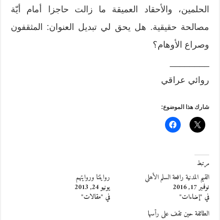
الحلمين، والأحقاد العميقة ما زالت حاجزا أمام أيّة
مصالحة حقيقية. هل يحق لي تبديل العنوان: المثقفون
وصراع الأوهام؟
________
روائي عراقي
شارك هذا الموضوع:
مرتبط
القيم المدنية رافعة السلم الأهلي
روايتنا وروايتهم
نوفمبر 17, 2016
يونيو 24, 2013
في "إضاءات"
في "مقالات"
الطائفة حين تقف على رأسها