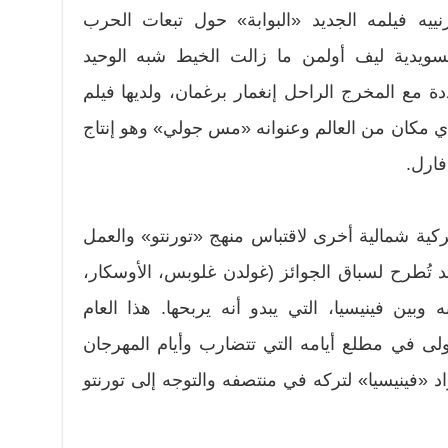
نييه فيلمه الجديد «البوابة» حول تبعات الحرب
السويدية ليف أولمن ما زالت الخيط شبه الوحيد
 مع المخرج الراحل إنغمار برغمان، ولديها فيلم
ي مكان من العالم وعنوانه «مس جولي» وهو إنتاج
فارل.
كية شمالية أخرى لاقتباس منهج «تورنتو» والعمل
تُطرح لسباق الجوائز (غولدن غلوبس، الأوسكار،
نه وبين فينيسيا، التي يبدو أنه يربحها. هذا العام
ولى في مطلع أيامه التي تتضارب وأيام المهرجان
اد «فينيسيا» لتركه في منتصفه والتوجه إلى تورنتو