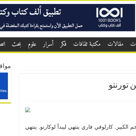
ات
مقالات
مكتبة ثقافات
فكر
أسرار
علوم
بحث
اتص
مواق
 تورنتو
 الكبير. كارلوفي فاري ينتهي ليبدأ لوكارنو. ينتهي