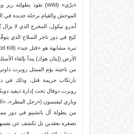
«برّي» (Wild) تقود بطو
الموحش والقيام برحلة جديدة في ال
أندرو نيكول، المخرج الذي لا يزال 
كيج في دور تاجر السلاح الذي يتوق
الأرض (إيثان هوك) يبدأ بإلقاء الأسئل
من ناحيته يؤم الممثل روبرت داوني
بارتكاب جريمة قتل، وذلك في در
روبرت دوفال تحت إدارة ديفيد دوبك
وباري ليفنسون («رجل المطر»، «الطب
من بطولة آل باتشينو في دور ممث
تصغره بعقدين بل تكشف عن نفسها ب