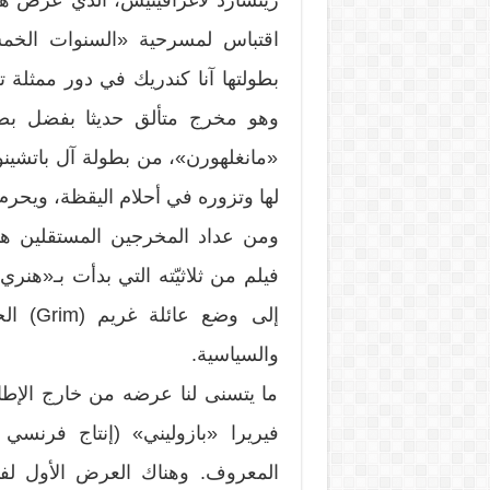
اقتباس لمسرحية «السنوات الخمس 
بطولتها آنا كندريك في دور ممثلة 
وهو مخرج متألق حديثا بفضل بض
«مانغلهورن»، من بطولة آل باتشين
لها وتزوره في أحلام اليقظة، ويحرم
ومن عداد المخرجين المستقلين هن
إلى وض
والسياسية.
ما يتسنى لنا عرضه من خارج الإطار
فيريرا «بازوليني» (إنتاج فرنسي
المعروف. وهناك العرض الأول لفي