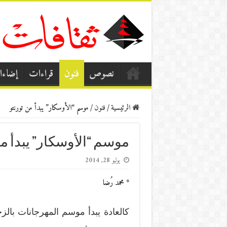
نصوص
فنون
قراءات
إضاء
الرئيسية
/
فنون
/
موسم “الأوسكار” يبدأ من تورنتو
موسم “الأوسكار” يبدأ من
يوليو 28, 2014
* محمد رُضا
كالعادة يبدأ موسم المهرجانات بالزخم