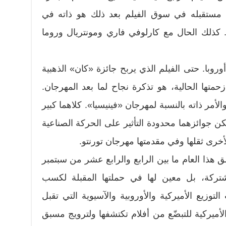
ي. مستقبله في سوق الفيلم بعد ذلك هو ذاته في
 كذلك الحال مع كارلوفي فاري ومونتريال وروما
روبا. حتى الفيلم الذي يربح جائزة «كان» الذهبية
تها الحالية، هو تذكرة نجاح لما بعد المهرجان.
مر ذاته بالنسبة لمهرجان «فينيسيا». كلاهما كبير
كن جوائزهما محدودة التأثير على الحركة الصناعية
أخرى ثقلها وفي مقدمتها مهرجان تورنتو.
 هذا العام ما بين الرابع والرابع عشر من سبتمبر
شتركة، بل معين لها في حملتها المقبلة لكسب
وزيع الأميركية والأوروبية والآسيوية التي تقبل
أميركية للتبضّع من أفلام تكتشفها ولترويج مسبق