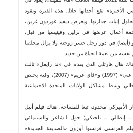
ريتشارد لاغرافينيس، الذي عرض هنا سنة 2011 فيلمه اللافت «ماء للفيلة»، يعود في
الأخيرة» تقع أحداثها خلال هذه الفترة وتقود
تحاول إثبات جدارتها. ويعرض ديفيد غوردون غرين،
عة أعمال عرضها في برلين وفينيسيا من قبل،
و (أيضا) في دور رجل خسر زوجته ولا يزال مخلصا
 نفسه من نعمة الحياة من جديد.
اك هال هارتلي الذي يقدم في «ند رايفل» ثالث
فيلم من ثلاثيّته التي بدأت بـ«هنري غبي» (1997) و«فاي غريم» (2007)، وفيه يخلص
ع عائلة غريم (Grim) الحالي وسط مشاكل الولايات المتحدة الاجتماعية
 الأميركي محدود، تبعا للمساحة. هناك فيلم أبيل
 – إيطالي – بلجيكي) حول الشاعر والسينمائي
لم الفرنسي فرنسوا أوزون «الصديقة الجديدة»