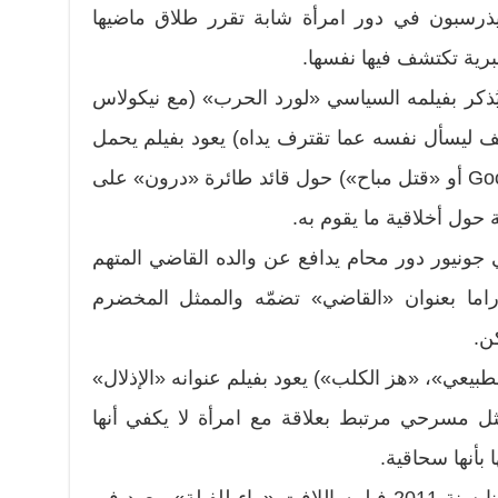
لته ريز ويذرسبون في دور امرأة شابة تقرر طلاق ماضيها
برية تكتشف فيها نفسها.
يُذكر بفيلمه السياسي «لورد الحرب» (مع نيكولاس
ّف ليسأل نفسه عما تقترف يداه) يعود بفيلم يحمل
نبرة مشابهة هو «قتل جيد» (Good Kill أو «قتل مباح») حول قائد طائرة «درون» على
ة حول أخلاقية ما يقوم به.
 جونيور دور محام يدافع عن والده القاضي المتهم
اما بعنوان «القاضي» تضمّه والممثل المخضرم
ن.
يعي»، «هز الكلب») يعود بفيلم عنوانه «الإذلال»
ل مسرحي مرتبط بعلاقة مع امرأة لا يكفي أنها
أنها سحاقية.