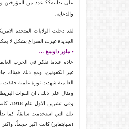
على بدايته؟؟ عدد من المؤرخين والر
والدعاية.
لقد دخلت الولايات المتحدة الامريك
الجديدة غيرت الصراع بشكل لا يمكن
• تيلور داونينغ …
عادة عندما نفكر في الحرب العالمية
غير الكفوئين، ومع ذلك فهناك جانب
العالمية شهدت ثورة علمية حققت تقدما كبير
تلك التي استخدمت سابقاً، كما بد
(سبايتفاير) كانت اكبر حجماً، واكثر ا