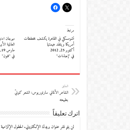
مرتبط
تشومسكي في القاهرة يكشف مخططات
مهرجان ادنب
أمريكا وينتقد هيمنتها
العالمية الأو
أكتوبر 25, 2012
مارس 19, 2014
في "إضاءات"
في "فنون"
السابق
الشاعر الألماني سارتوريوس: الشعر كونيّ
بطبيعته
اترك تعليقاً
لن يتم نشر عنوان بريدك الإلكتروني.
الحقول الإلزامية 