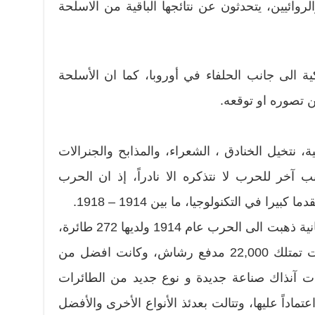
وائيين، يتحدثون عن نتائجها الباقية من الاسلحة
ية الى جانب الحلفاء في أوروبا، كما ان الأسلحة
 تصوره او توقعه.
، نتخيل الخنادق ، الشعراء، والمذابح والجنرالات
 آخر للحرب لا نتذكره الا نادراً، إذ ان الحرب
ا في التكنولوجيا، ما بين 1914 – 1918.
ومثال على ذلك ، ان القوات البريطانية ذهبت الى الحرب عام 1914 ولديها 272 طائرة،
وفي تشرين الاول عام 1918، كانت تمتلك 22,000 مدفع رشاش، وكانت افضل من
أت آنذاك صناعة جديدة و نوع جديد من الطائرات
عتماداً عليها، وتتالت بعدئذ الأنواع الأخرى والأفضل