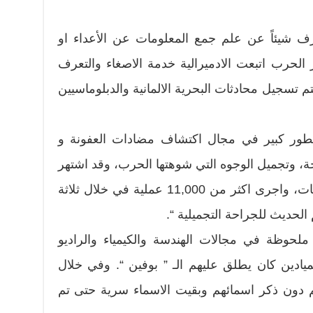
عرف شيئاً عن علم جمع المعلومات عن الأعداء او
لحرب اتبعت الادميرالية خدمة الاصغاء والتعرف
تسجيل محادثات البحرية الالمانية والدبلوماسيين
ور كبير في مجال اكتشاف مضادات العفونة و
احة، وتجميل الوجوه التي شوهتها الحرب، وقد اشتهر
السير هارولد جيليز في هذه الجراحات، واجرى اكثر من 11,000 عملية في خلال ثلاثة
لحديث للجراحة التجميلية “.
ملحوظة في مجالات الهندسة والكيمياء والراديو
ميادين كان يطلق عليهم الـ ” بوفين “. وفي خلال
هم دون ذكر اسمائهم وبقيت الاسماء سرية حتى تم