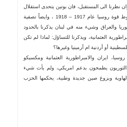
ان نظرنا الى المستقبل، فان بوتين يتحدى استقلال
اوكرانيا، مما يعيد الى الاذهان سقوط قوة روسيا عام 1917 – 1918 ، وايضاً تصفية
ريا والعراق وشيء منه في لبنان يذكرنا بالحدود
راطورية العثمانية، ويذكرنا للتساؤل: لماذا لم تكن
ينية أو أردنية ام أرمينيا وغيرها؟
ورات في روسيا، ايران والامبراطورية العثمانية ومكسيكو
 الثوريون يطمحون بدعم امريكي، ولم يأت شيء
لهاوية وبزوغ صين جديدة وطنية، يحكمها الحزب