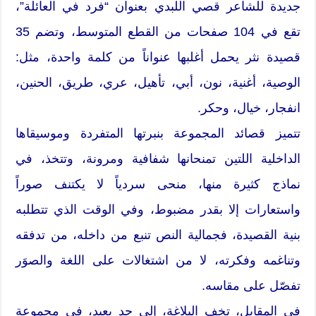
جديدة للشاعر قصي اللبدي بعنوان “فرد في العائلة”،
تقع في 104 صفحات من القطع المتوسط، وتضم 35
قصيدة نثر يحمل أغلبها عنواناً من كلمة واحدة، مثل:
الوصية، أغنية، نون، أبي، تأهيل، عري، طريق، الحنين،
انفجار، خيال، وحكر.
تتميز قصائد المجموعة بنبرتها المتفردة وموسيقاها
الداخلية اللتين تمنحانها شفافية ومرونة، وتتخذ، في
نماذج كثيرة منها، منحى سردياً لا يكتنف صوراً
واستعارات إلا بقدر مضبوط، وفي الوقت الذي تتطلبه
بنية القصيدة، فجمالية النص تنبع من داخله، من تدفقه
وتناغمه وفكرته، لا من اشتغالات على اللغة والصوَر
تفصّل على مقاسه.
في المقابل، تخف البلاغة، إلى حد بعيد، في مجموعة