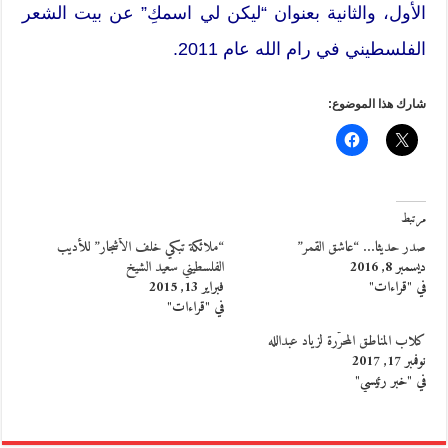
الأول، والثانية بعنوان “ليكن لي اسمكِ” عن بيت الشعر
الفلسطيني في رام الله عام 2011.
شارك هذا الموضوع:
مرتبط
صدر حديثا… “عاشق القمر”
“ملائكة تبكي خلف الأشجار” للأديب
ديسمبر 8, 2016
الفلسطيني سعيد الشيخ
في "قراءات"
فبراير 13, 2015
في "قراءات"
كلاب المناطق المحرّرة لزياد عبدالله
نوفمبر 17, 2017
في "خبر رئيسي"