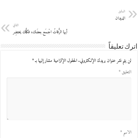
السابق
الديدان
التالي
أيها الرُّفاتُ اجْـمَع بعضَك، فكلُّك يحتضِر
اترك تعليقاً
لن يتم نشر عنوان بريدك الإلكتروني.
الحقول الإلزامية مشار إليها بـ
*
التعليق
*
الاسم
*