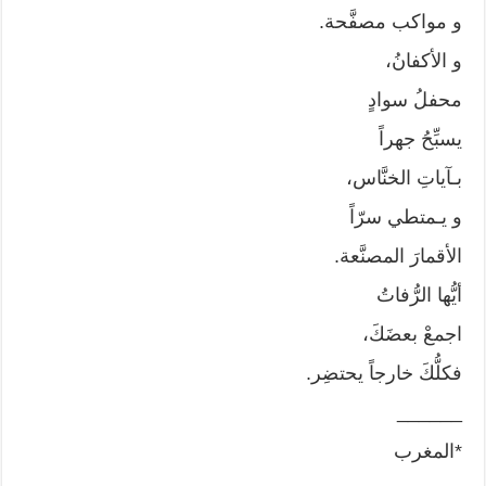
و مواكب مصفَّحة.
و الأكفانُ،
محفلُ سوادٍ
يسبِّحُ جهراً
بـآياتِ الخنَّاس،
و يـمتطي سرّاً
الأقمارَ المصنَّعة.
أيُّها الرُّفاتُ
اجمعْ بعضَكَ،
فكلُّكَ خارجاً يحتضِر.
______
*المغرب