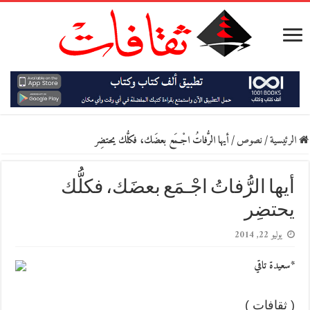
الرئيسية
/
نصوص
/
أيها الرُّفاتُ اجْـمَع بعضَك، فكلُّك يحتضِر
أيها الرُّفاتُ اجْـمَع بعضَك، فكلُّك
يحتضِر
يوليو 22, 2014
*سعيدة تاقي
( ثقافات )