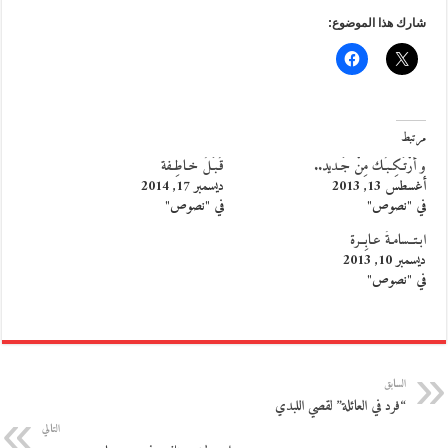
شارك هذا الموضوع:
مرتبط
و أَرْتَـكِـبُـك مِنْ جَـديد..
قُـبَـلٌ خـاطِـفة
أغسطس 13, 2013
ديسمبر 17, 2014
في "نصوص"
في "نصوص"
ابـتــسامـةٌ عـابِــرة
ديسمبر 10, 2013
في "نصوص"
السابق
“فرد في العائلة” لقصي اللبدي
التالي