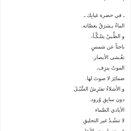
ـ في حضرة غيابِك ـ
الماءُ يـشرَقُ بغصَّاته.
و الطِّـينُ يتلـكَّـأ،
باحثاً عن شمسٍ
تغْـشى الأبصار.
الموتُ ينزِف،
ضمائِرَ لا صوتَ لها.
و الأشلاءُ تفتَرِشُ السُّبُـلَ
دون سابِقِ وُرود.
الأيادي الصَّماء
لا تنشُـدُ غير التحليقِ
في تنزيلٍ نحو الأعلى.