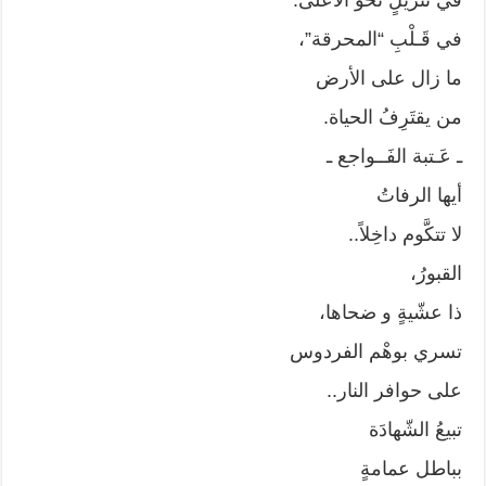
في قَـلْبِ “المحرقة”،
ما زال على الأرض
من يقتَرِفُ الحياة.
ـ عَـتبة الفَــواجع ـ
أيها الرفاتُ
لا تتكَّوم داخِلاً..
القبورُ،
ذا عشّيةٍ و ضحاها،
تسري بوهْم الفردوس
على حوافر النار..
تبيعُ الشّهادَة
بباطل عمامةٍ