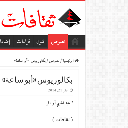
نصوص
فنون
قراءات
إضاء
الرئيسية
/
نصوص
/
بكالوريوس «أبو ساعة»
بكالوريوس «أبو ساعة»
يوليو 21, 2014
* عبد الحليم أبو دقر
( ثقافات )