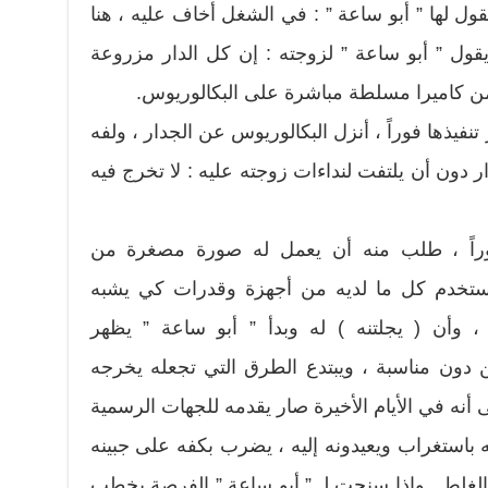
قول لها ” أبو ساعة ” : في الشغل أخاف عليه ، هنا
قول ” أبو ساعة ” لزوجته : إن كل الدار مزروعة
 من كاميرا مسلطة مباشرة على البكالوريوس.
نفيذها فوراً ، أنزل البكالوريوس عن الجدار ، ولفه
ر دون أن يلتفت لنداءات زوجته عليه : لا تخرج فيه
راً ، طلب منه أن يعمل له صورة مصغرة من
يستخدم كل ما لديه من أجهزة وقدرات كي يشبه
 وأن ( يجلتنه ) له وبدأ ” أبو ساعة ” يظهر
ن دون مناسبة ، ويبتدع الطرق التي تجعله يخرجه
 أنه في الأيام الأخيرة صار يقدمه للجهات الرسمية
 باستغراب ويعيدونه إليه ، يضرب بكفه على جبينه
 بالغلط . وإذا سنحت لـ ” أبو ساعة ” الفرصة يخطب