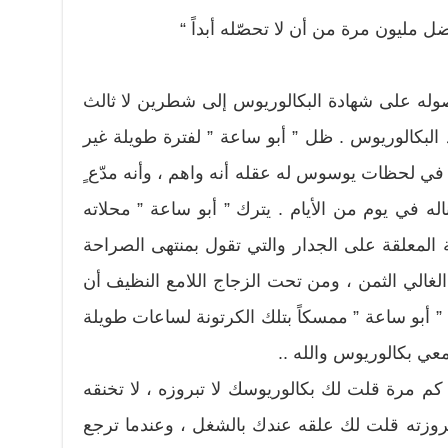
ل مليون مرة من أن لا تحصّله أبداً “
وله على شهادة البكالوريوس إلى شطرين لا ثالث
د البكالوريوس . ظل ” أبو ساعة ” لفترة طويلة غير
ه في لحظات يوسوس له عقله أنه واهم ، وأنه مدّع ٍ
اله في يوم من الأيام . يترك ” أبو ساعة ” محلاته
ة المعلقة على الجدار والتي تقول بمنتهى الصراحة
غالي الثمن ، ومن تحت الزجاج اللامع النظيف أن
 ” أبو ساعة ” ممسكاً بتلك الكرتونة لساعات طويلة
معي بكالوريوس والله ..
كم مرة قلت لك بكالوريوسك لا تبروزه ، لا تخنقه
 بروزته قلت لك علقه عندك بالشغل ، وعندما ترجع