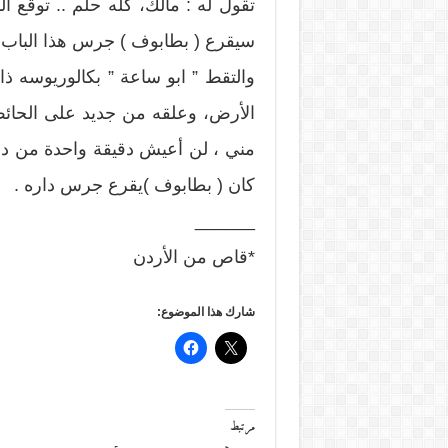
تقول له : مالك، كله حلم .. توقع الب
سيقرع ( بطابوف ) جرس هذا الباب
والتقط ” ابو ساعة ” بكالوريوسه ذا
الأرض، وعلقه من جديد على الحائط
مني ، لن أعيش دقيقة واحدة من دونه
كان ( بطابوف )يقرع جرس داره .
______
*قاص من الأردن
شارك هذا الموضوع:
مرتبط