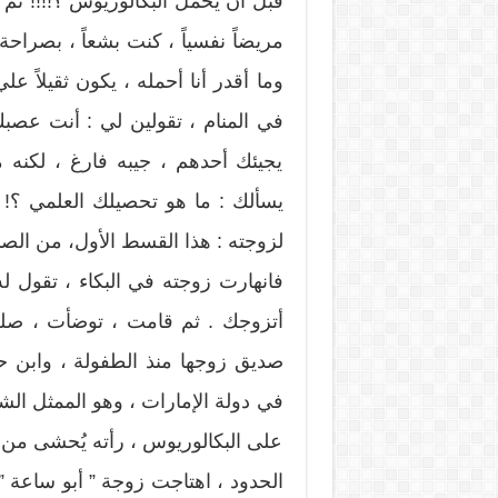
قبل أن يحمل البكالوريوس ؟!!!! ثم قا
مريضاً نفسياً ، كنت بشعاً ، بصراح
وما أقدر أنا أحمله ، يكون ثقيلاً ع
في المنام ، تقولين لي : أنت عصب
يجيئك أحدهم ، جيبه فارغ ، لكنه
يسألك : ما هو تحصيلك العلمي ؟! أخ
لزوجته : هذا القسط الأول، من ال
فانهارت زوجته في البكاء ، تقول ل
أتزوجك . ثم قامت ، توضأت ، صلت 
صديق زوجها منذ الطفولة ، وابن حار
في دولة الإمارات ، وهو الممثل الش
على البكالوريوس ، رأته يُحشى من
الحدود ، اهتاجت زوجة ” أبو ساعة