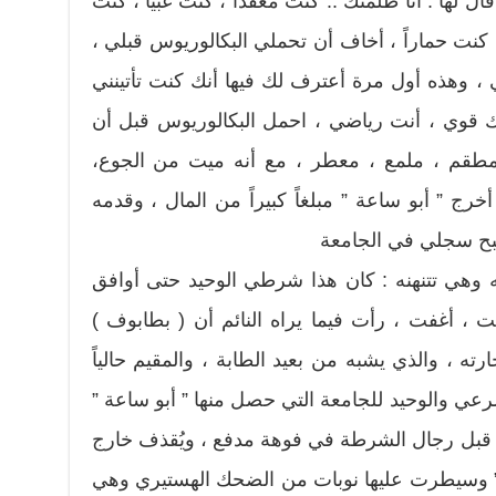
ل لها : أنا ظلمتك .. كنت معقداً ، كنت غبياً ، كنت
ة كنت حماراً ، أخاف أن تحملي البكالوريوس قبلي ،
لي ، وهذه أول مرة أعترف لك فيها أنك كنت تأتينني
ك قوي ، أنت رياضي ، احمل البكالوريوس قبل أن
 مطقم ، ملمع ، معطر ، مع أنه ميت من الجوع،
رج ” أبو ساعة ” مبلغاً كبيراً من المال ، وقدمه
صبح سجلي في الجامعة
ه وهي تتنهنه : كان هذا شرطي الوحيد حتى أوافق
، أغفت ، رأت فيما يراه النائم أن ( بطابوف )
ته ، والذي يشبه من بعيد الطابة ، والمقيم حالياً
رعي والوحيد للجامعة التي حصل منها ” أبو ساعة ”
 قبل رجال الشرطة في فوهة مدفع ، ويُقذف خارج
 ” وسيطرت عليها نوبات من الضحك الهستيري وهي