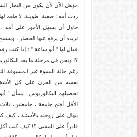
مؤهل الآن لأن يكون من التجار ال
ردت أمه : صعبة، طويلة، لا طعم له
حاول أن يسهل الأمور على أمه ، 
تريده أن يرفع عنها الحصار ، ويسمح 
فقال لها ” أبو ساعة ” : إذا كنت ر
؟! ونحن في مرحلة ما بعد البكالوريوس ، طلبك ( 
رغم حالة النشوة غير المسبوقة التي
نفسه من الحزن على كل الأشخاص
تحصيلهم البكالوريوس . يسأل ” أب
الأقل أفتح جامعة ، جامعتين، ثلاث
ينهال على زوجته بالأسئلة ، كيف ك
قادراً على المشي ؟! كيف كنت آكل