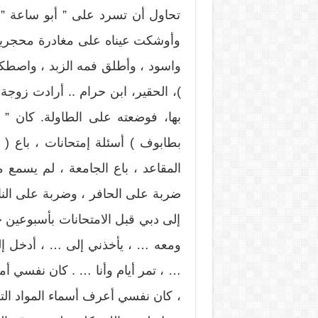
تحاول أن تسرد على ” أبو ساعة ” م
وأوشكت عيناه على مغادرة محجريهم
واسود ، وأطلق فمه الزبد ، واصطكت
)، الحقير، ابن حرام .. أرادت زوجة 
بها، فوضعته على الطاولة. كان ” 
بطابوف ) أسئلة إمتحانات ، باع ( ب
المقاعد ، باع الجامعة ، لم يسمع
ضربة على الحافر ، وضربة على النا
إلى دبي قبل الامتحانات بأسبوعين 
ومعه … ، يأخذني إلى … ، أدخل إلى
… ، تمر أيام وأنا … . كان نفسي أمسك
، كان نفسي أعرف أسماء المواد ال