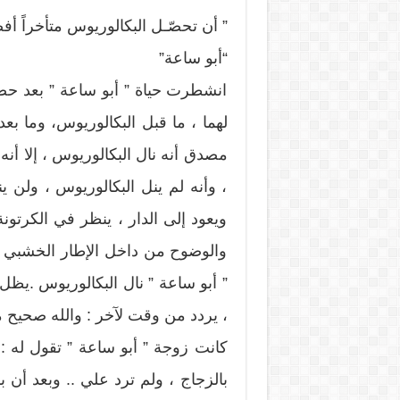
” أن تحصّـل البكالوريوس متأخراً أفض
“أبو ساعة”
انشطرت حياة ” أبو ساعة ” بعد حص
لهما ، ما قبل البكالوريوس، وما بع
مصدق أنه نال البكالوريوس ، إلا أن
، وأنه لم ينل البكالوريوس ، ولن ين
ويعود إلى الدار ، ينظر في الكرتون
والوضوح من داخل الإطار الخشبي ال
” أبو ساعة ” نال البكالوريوس .يظل
، يردد من وقت لآخر : والله صحيح 
كانت زوجة ” أبو ساعة ” تقول له : 
بالزجاج ، ولم ترد علي .. وبعد أن