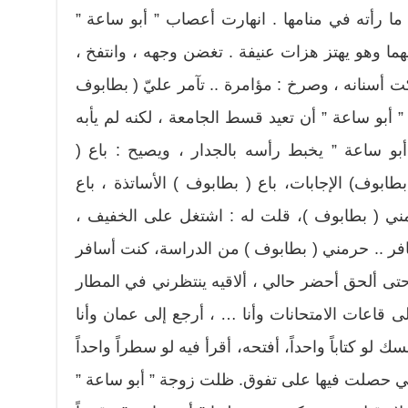
ا رأته في منامها . انهارت أعصاب ” أبو ساعة ”
ا وهو يهتز هزات عنيفة . تغضن وجهه ، وانتفخ ،
 أسنانه ، وصرخ : مؤامرة .. تآمر عليّ ( بطابوف
” أبو ساعة ” أن تعيد قسط الجامعة ، لكنه لم يأبه
أبو ساعة ” يخبط رأسه بالجدار ، ويصيح : باع (
طابوف) الإجابات، باع ( بطابوف ) الأساتذة ، باع
 مني ( بطابوف )، قلت له : اشتغل على الخفيف ،
فر .. حرمني ( بطابوف ) من الدراسة، كنت أسافر
حتى ألحق أحضر حالي ، ألاقيه ينتظرني في المطار
 قاعات الامتحانات وأنا … ، أرجع إلى عمان وأنا
 لو كتاباً واحداً، أفتحه، أقرأ فيه لو سطراً واحداً
تي حصلت فيها على تفوق. ظلت زوجة ” أبو ساعة ”