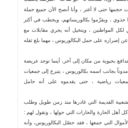
حجمها حتى لا أغتر ، وأنا أنصح الآن جميع حملة
ا حذوي ، ويقزّموا بكالوريساتهم، ويخطب في أكثر
كل المواطنين ، ويتخيل أنه يجري مقابلات مع
عن إصراره على حمل البكالوريوس ، مهما بلغ ثقله
يتدافع بحيوية من مكان إلى آخر، أينما توجد عريضة
 مدوناً بجانب اسمه بكالوريوس ، يتبرع إلى جمعيات
جمعيات رياضية ، حتى يقدموه على أنه حامل
لشعبية القديمة التي غادرها منذ زمن طويل وطلب
 كل أهل الحارة والحارات التي حولها ، وتقول لهم :
لأموال التي جمعها ، فقد حصّل البكالوريوس، وأنه