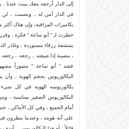
إلى الدار أرجعه معك يبيت عندنا . ي
في الدار آمن له .. ويصمت .. لن ي
بكاميرات المراقبة، وإن هناك أكثر
خطرت لـ ” أبو ساعة ” فكرة ، وقرر ت
بمنشفة زرقاء مستوردة ، وغادر الدا
، مصيبة إذا ضيعته .. رجعه .. رجعه.
قصد ” أبو ساعة ” مصوراً مشهو
البكالوريوس بحجم الهوية ، وأن 
بكالوريوسه الهوية في كل شيء ،
البكالوريوس الصغير بمناسبة ، وم
أمام الجميع ، وفي كل الأماكن ، حتى
على أنه هويته ، وعندما ينظرون فيه
قائلاً : آه هذا البكالوريوس .. آسف