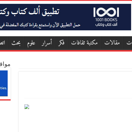
ات
مقالات
مكتبة ثقافات
فكر
أسرار
علوم
بحث
اتص
مواق