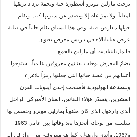
برحت مارلين مونرو أسطورة حية ونجمة يزداد بريقها
لمعاناً. ولا يمرّ عام إلا وتصدر عن سيرتها كتب وتقام
حولها معارض فنية، وفي هذا السياق يقام حالياً في صالة
عرض «تالياتالا» في باريس معرض بعنوان
«الماريلينيات»، أي مارلين بالجمع.
يضمّ المعرض لوحات لفنانين معروفين عالمياً، استوحوا
أعمالهم من قصة حياتها التي جعلتها رمزاً للإغراء
وللصناعة الهوليودية فأصبحت إحدى أيقونات القرن
العشرين. يتصدّر هؤلاء الفنانين، الفنان الأميركي الراحل
أندي وارهول الذي كان مفتوناً بمارلين مونرو وخصص لها
سلسلة من لوحاته أنجزها بعد وفاتها بين عامي 1963
و1967. وأندي وارهول، كما هو معروف، من رواد فن الـ