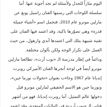
اليوم مثاراً للجدل ولأسئلة لم تجد أجوبة عنها. أما
سلسلة اللوحات التي رسمها الفنان راسيل يونغ عن
مارلين مونرو عام 2010، فتحمل اسم «أشياء جميلة
قذرة» وهي تصوّرها باكية، وقد اعتمد فيها الفنان على
تقنية شبيهة بتلك التي اعتمدها أندي وارهول، من حيث
العمل على تكرار الوجه ولكن بألوان مختلفة.
ودائماً في إطار مدرسة الـ «بوب آرت»، تطالعنا مارلين
مونرو أيضاً في لوحة أنجزها الفنان الأميركي روبرت
إنديانا عام 1967 وجاءت بعنوان «تحولات نورما جين»،
ونورما جين هو الاسم الحقيقي لمارلين مونرو قبل
دخولها عالم التمثيل. أما روبرت إنديانا، فهو من أشهر
فناني الـ «بوب آرت» في الولايات المتحدة، وقد اعتمد