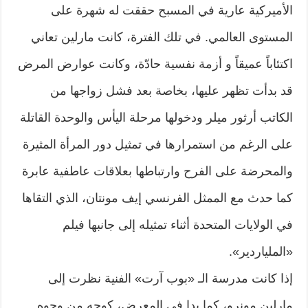
الأميركية عارية في المسبح حققت له شهرة على
المستوى العالمي. في تلك الفترة، كانت مارلين تعاني
اكتئاباً عميقاً و أزمة نفسية حادّة، وكانت عوارض المرض
قد بدأت تظهر عليها، بخاصة بعد فشل زواجها من
الكاتب أرثور ميلر ودخولها مرحلة اليأس والوحدة القاتلة
على الرغم من استمرارها في تمثيل دور المرأة المثيرة
والمحرضة على الفرح وارتباطها بعلاقات عاطفية عابرة
كما حدث مع الممثل الفرنسي إيف مونتان، الذي التقاها
في الولايات المتحدة أثناء تمثيله إلى جانبها فيلم
«الملياردير».
إذا كانت مدرسة الـ «بوب آرت» الفنية نظرت إلى
مارلين مونرو، كما بدا في المعرض، كوجه من وجوه