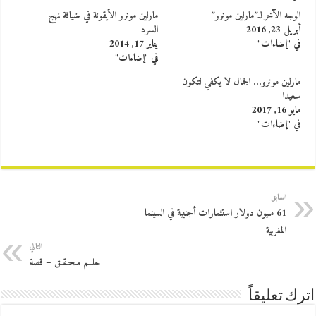
الوجه الآخر لـ”مارلين مونرو”
مارلين مونرو الأيقونة في ضيافة نهج
أبريل 23, 2016
السرد
في "إضاءات"
يناير 17, 2014
في "إضاءات"
مارلين مونرو… الجمال لا يكفي لتكون
سعيدا
مايو 16, 2017
في "إضاءات"
السابق
61 مليون دولار استثمارات أجنبية في السينما
المغربية
التالي
حلــم مـحـقـق – قصة
اترك تعليقاً