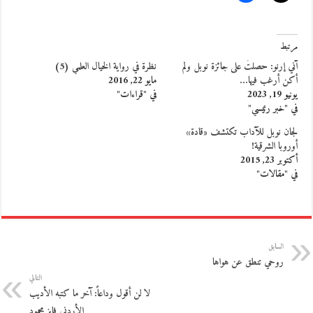
مرتبط
آني إرنو: حصلتُ على جائزة نوبل ولم
نظرة في رواية الخيال العلمي (5)
أكن أرغب فيها…
مايو 22, 2016
يونيو 19, 2023
في "قراءات"
في "خبر رئيسي"
لجان نوبل للآداب تكتشف «قادة»
أوروبا الشرقية!
أكتوبر 23, 2015
في "مقالات"
السابق
روحي تنطق عن هواها
التالي
لا لن أقول وداعاً: آخر ما كتبه الأديب
الأردني فايز محمود