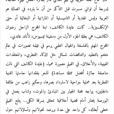
لدرجة أن ثواني مــــرت قبل التأكد من أن ما يتردد في الصالة هو
العربية وليس الهندية أو التاميــــلية أو الماراتية أو البنغالية أو حتى
الإنكلــــيزية… كانت عايدة الكاشف، ابنة المخرج الراحل رضوان
الكاشف، هي بطلة الجزء الأول من «سفينة ثيسيوس» لأناند غاندي.
المخرج المهتم بالفلسفة والخيال العلمي يرسم في فيلمه تصورات في عالم
متخم بالتعقيد والتناقضات لمسائل مثل الذكاء الفطري، والمعتقدات
الغيبية، والأخلاق. في الفيلم مصورة عمياء (عايدة الكاشف التي نالت
مناصفة جائزة أفضل ممثلة مساعدة) تشعر بفقدانها حاستها الفنية
الفطرية بعد عملية جراحية لاسترداد بصرها، وحكيم راهب من طائفة
«الجايين» يواجه محنة الخيار بين المبادئ والموت، وشاب يعمل في
البورصة يحتار أمام قضية أخلاقية تتعلق بسرقة الكلى… يتابع الفيلم
خطى أبطاله، كل واحد على حدة ويرصد تحولاتهم وتساؤلاتهم حول