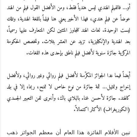
أو… فالفيلم الهندي ليس هندياً فقط، ومن الأفضل القول فيلم من الهند
عوضاً عن فيلم هندي، فهذا الأخير يعني هنا فيلماً باللغة الهندية، وتلك
ليست الوحيدة. لغات الهند تتجاوز المئتين لكن المتعارف عليها رسمياً،
بعد الهندية والإنكليزية، تزيد عن العشر بثلاث. وتخصص الحكومة
المركزية جائزة سنوية لأفضل فيلم ناطق بإحدى هذه اللغات.
أيضاً فيما عدا الجوائز المكرّسة لأفضل فيلم روائي وغير روائي، ولأفضل
إخراج وتمثيل… ثمة جائزة من نوع خاص لا تمنح، ربما، إلا في بلد
كالهند. جائزة لأحسن غناء بالبلاي باك، وأخرى لفن التعبير الجسدي
(الكوريغراف) الأكثر اكتمالاً.
تبين الأفلام الفائزة هذا العام أن معظم الجوائز ذهب