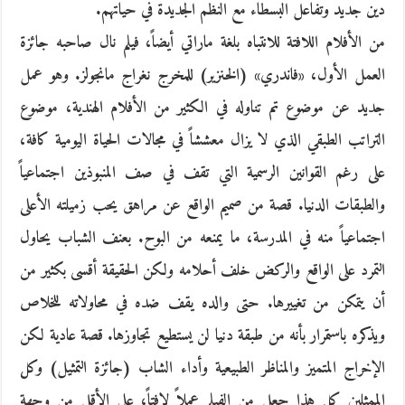
دين جديد وتفاعل البسطاء مع النظم الجديدة في حياتهم.
من الأفلام اللافتة للانتباه بلغة ماراتي أيضاً، فيلم نال صاحبه جائزة
العمل الأول، «فاندري» (الخنزير) للمخرج نغراج مانجولز. وهو عمل
جديد عن موضوع تم تناوله في الكثير من الأفلام الهندية، موضوع
التراتب الطبقي الذي لا يزال معششاً في مجالات الحياة اليومية كافة،
على رغم القوانين الرسمية التي تقف في صف المنبوذين اجتماعياً
والطبقات الدنيا. قصة من صميم الواقع عن مراهق يحب زميلته الأعلى
اجتماعياً منه في المدرسة، ما يمنعه من البوح. بعنف الشباب يحاول
التمرد على الواقع والركض خلف أحلامه ولكن الحقيقة أقسى بكثير من
أن يتمكن من تغييرها. حتى والده يقف ضده في محاولاته للخلاص
ويذكره باستمرار بأنه من طبقة دنيا لن يستطيع تجاوزها. قصة عادية لكن
الإخراج المتميز والمناظر الطبيعية وأداء الشاب (جائزة التمثيل) وكل
الممثلين كل هذا جعل من الفيلم عملاً لافتاً، على الأقل من وجهة