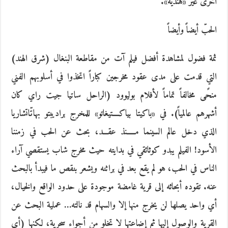
أخرى غير «هندية».
الحبّ أيضاً وأيضاً
ثمة فضول لمشاهدة أفضل فيلم آت من مقاطعة البنغال (شرق الهند)
التي قدمت على مدى عقود مخرجين كباراً اتخذوا في أسلوبهم الفني
منحًى مخالفاً تماماً لأفلام بوليوود (الراحل ساتيا جيت راي كان
أشهرهم عالمياً). في «باكيتا بياكــــتيغاتو» للمخرج براديبتو بهاتّاتشاريا
الذي دخل عالم السينما مـــــنذ عقـــد، بحث عن الحب في زمننا
الأسود! الفيلم يبدو كوثائقي في بدايته حيث مخرج شاب يستقصي آراء
الناس في الحب، هو لم يقع بعد في براثنه ويشعر بنقص ما فيبدأ بالبحث
عنه. تقوده أبحاثه إلى قرية غامضة موجودة على حدود الواقع والخيال،
أي واحد يصلها لن يخرج منها إلا والسهام قد نالته… عملية البحث عن
القرية والوصول إليها ثم إضاعتها لا تخلو من أجواء سحرية، لكنها (أي