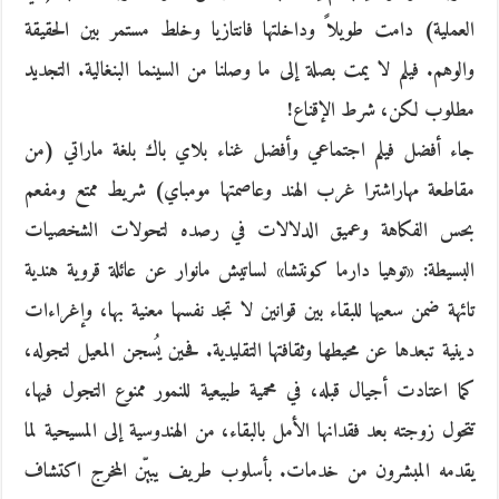
العملية) دامت طويلاً وداخلتها فانتازيا وخلط مستمر بين الحقيقة
والوهم. فيلم لا يمت بصلة إلى ما وصلنا من السينما البنغالية. التجديد
مطلوب لكن، شرط الإقناع!
جاء أفضل فيلم اجتماعي وأفضل غناء بلاي باك بلغة ماراتي (من
مقاطعة مهاراشترا غرب الهند وعاصمتها مومباي) شريط ممتع ومفعم
بحس الفكاهة وعميق الدلالات في رصده لتحولات الشخصيات
البسيطة: «توهيا دارما كونتشا» لساتيش مانوار عن عائلة قروية هندية
تائهة ضمن سعيها للبقاء بين قوانين لا تجد نفسها معنية بها، وإغراءات
دينية تبعدها عن محيطها وثقافتها التقليدية. فحين يُسجن المعيل لتجوله،
كما اعتادت أجيال قبله، في محمية طبيعية للنمور ممنوع التجول فيها،
تتحول زوجته بعد فقدانها الأمل بالبقاء، من الهندوسية إلى المسيحية لما
يقدمه المبشرون من خدمات. بأسلوب طريف يبيّن المخرج اكتشاف