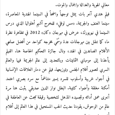
معاني الهوية والعدالة والجمال والموت.
فيلم هندي آخر بات يمثل توجهاً واضحاً في السينما الهندية المعاصرة،
سينما العنف والجريمة. «مس لوفلي» للمخرج آشيم أهلواليا الذي درس
السينما في نيويورك، عرض في مهرجان «كان» 2012 في تظاهرة نظرة
ما، كما تنقل بين مهرجانات عدة وسُمّي مخرجه كواحد من أفضل صانعي
الأفلام الصاعدين في الهند، ونال جائزة التحكيم الخاصة هنا. الفيلم
يأخذنا إلى مومباي الثمانينات وبالتحديد إلى عالم الجريمة فيها والعالم
السري لتصوير أفلام الجنس وتوزيعها. فيلم عن دمار العلاقات الإنسانية
في أجواء غريبة وأسلوب للسرد يسير متناغماً مع سرد بصري اعتمد
أمكنة مغلقة وأضواء كئيبة. البطل نواز الدين صديقي يثبت هنا مرة
أخرى عمق أدائه وتجسيده المذهل لشخصية رقيقة تبحث عن العاطفة في
عالم من الوحوش. يقودنا حديث الحب المستحيل في هذا العالم إلى أفلام