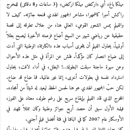
ميلكا باغ» أي «اركض ميلكا اركض» (3 ساعات و8 دقائق) للمخرج
راكش أمبرا كاشمهرا، مشاعر الجمهور الهندي فمنحه جائزته. كيف لا
والفيلم يمس الشعور القومي، العالي هنا، من خلال تطرقه إلى قصة
حقيقية عن رياضي شهير من السيخ أضاع فرصته الأخيرة ليصبح بطلاً
أولمبياً. يحاول الفيلم أن يتحرى أسباب هذه «الكارثة» الوطنية التي أدت
إلى ضياع انتصار كان مؤكداً. فتش عن المرأة في مثل هذه الأحوال
وعن سهرة ماجنة سبقت البطولة…! البطل، في أداء لافت، يحاول
استرداد نفسه في بطولات أخرى، إنما غير عالمية. فما ضاع قد ضاع.
لكن حبّ الجمهور الهندي هو هنا لحسن الحظ ليعيد له شيئاً من أمجاده.
المخرج الذي قاد الفيلم بإيقاع سريع على رغم طوله، معتاد على الفوز،
فيلمه الأول سبق أن حصد أربع جوائز وطنية وكان ممثلاً للهند في
الأوسكار عام 2007 كما في البافتا في فئة أفضل فيلم أجنبي.
كان سماع اللغة العربية في فيلم هندي فائز بجائزة أفضل فيلم، مفاجأة