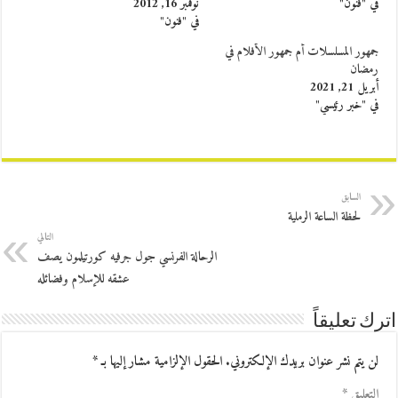
في "فنون"
نوفمبر 16, 2012
في "فنون"
جمهور المسلسلات أم جمهور الأفلام في
رمضان
أبريل 21, 2021
في "خبر رئيسي"
السابق
لحظة الساعة الرملية
التالي
الرحالة الفرنسي جول جرفيه كورتيلمون يصف
عشقه للإسلام وفضائله
اترك تعليقاً
لن يتم نشر عنوان بريدك الإلكتروني.
الحقول الإلزامية مشار إليها بـ
*
التعليق
*