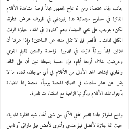
جانب لجان مختصة، ومن ثم تتاح للجمهور مجاناً فرصة مشاهدة الأفلام
الفائزة في مسارح سينمائية عدة بنيودلهي في ظروف عرض ممتازة.
لكن، يتوجب على محبي السينما، وهم كثيرون في الهند، حيازة الوقت
الكافي لذلك… فأقصر فيلم لا تقل مدته عن الساعتين! وإذا عرفنا أن
ثلاثين فيلماً روائيّاً فازت في الدورة الواحدة والستين للفيلم القومي
وعرضت خلال أربعة أيام، فإن حسبة بسيطة تبين أن على الناقد
والهاوي ليشاهد الحد الأدنى من الأفلام في أي مهرجان، قضاء ما لا
يقل عن عشر ساعات في الصالة المعتمة يومياً، المعتمة إنما المضاءة
بأجواء تلك الأفلام وبألوانها الزاهية مع استثناءات نادرة.
وتمنح الجوائز عادة للفيلم المحلي الآتي من شتى أنحاء شبه القارة الهندية،
حيث ثمة جائزة لأفضل فيلم هندي وأخرى لأفضل فيلم ماراتي أو تاميل