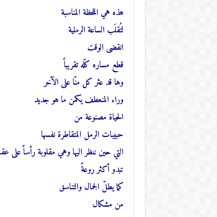
هذه هي اللحظة المناسبة
لتُقلَب الساعة الرملية
انقضى الوقت
قطع مساره كلّه تقريباً
وها قد عثر كل منّا على الآخر
وراء المنعطف يكمن ما هو جديد
الحياة مصنوعة من
حبيبات الرمل المتقاطرة نفسها
التي حين ننظر اليها وهي مقلوبة رأساً على ع
تبدو أكثر روعةً
كما يطلّ الجمال والتناسق
من مشكال