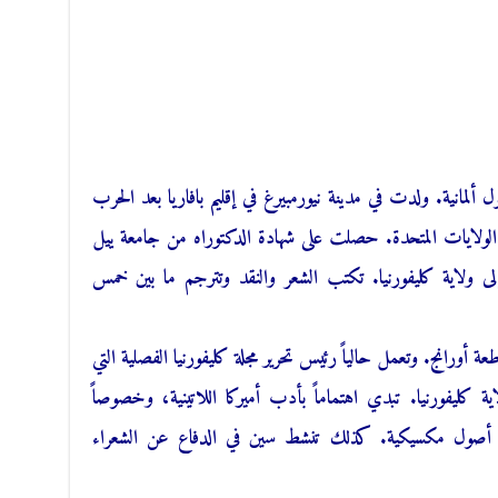
لمانية. ولدت في مدينة نيورمبيرغ في إقليم بافاريا بعد الحرب
إلى الولايات المتحدة. حصلت على شهادة الدكتوراه من جامعة ييل
 إلى ولاية كليفورنيا. تكتب الشعر والنقد وتترجم ما بين خمس
ورانج. وتعمل حالياً رئيس تحرير مجلة كليفورنيا الفصلية التي
ية كليفورنيا. تبدي اهتماماً بأدب أميركا اللاتينية، وخصوصاً
من أصول مكسيكية. كذلك تنشط سين في الدفاع عن الشعراء