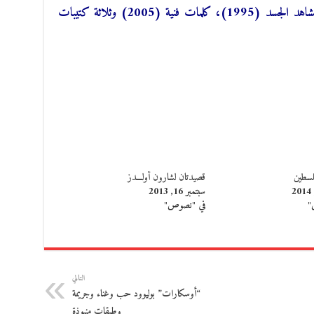
صدرت لها عدة مجموعات شعرية من بينها مشاهد الجسد (1995)، كلمات فنية (2005) وثلاثة كتيبات
سطين
قصيدتان لشارون أولـــدز
سبتمبر 16, 2013
"
في "نصوص"
التالي
“أوسكارات” بوليوود حب وغناء وجريمة
وطبقات منبوذة