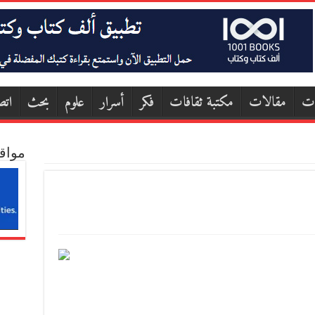
ات
مقالات
مكتبة ثقافات
فكر
أسرار
علوم
بحث
اتص
مواق