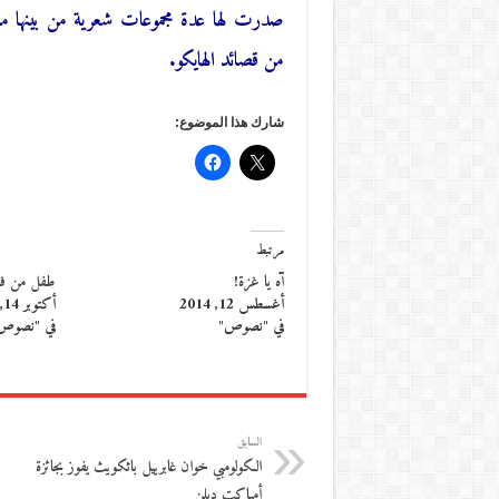
من قصائد الهايكو.
شارك هذا الموضوع:
مرتبط
آه يا غزة!
طفل من فل
أغسطس 12, 2014
أكتوبر 14, 2014
في "نصوص"
في "نصوص
السابق
الكولومبي خوان غابرييل باثكويث يفوز بجائزة
أمباكت دبلن