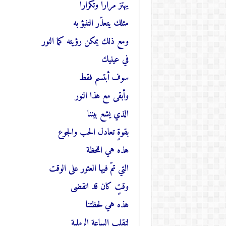
يهتز مرارا وتكرارا
مثلك يتعذّر التنبؤ به
ومع ذلك يمكن رؤيته كما النور
في عينيك
سوف أبتسم فقط
وأبقى مع هذا النور
الذي يشع بيننا
بقوةٍ تعادل الحب والجوع
هذه هي اللحظة
التي تمّ فيها العثور على الوقت
وقتٍ كان قد انقضى
هذه هي لحظتنا
لنقلب الساعة الرملية