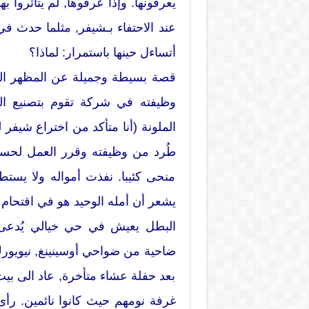
يعرفونها. وإذا عرفوها, لم يتأثروا ب
أتساءل حينها باستمرار: لماذا؟
قصة بسيطة وجميلة عن المظهر الخ
وظيفته في شركة تقوم بتصنيع الـب
الملونة (أنا متأكد من اختراع شيفر ل
طُرد من وظيفته وقرر العمل لحساب
منحى كئيبا. نفذت أمواله ولا يستطيع
يشعر أن أمله الوحيد هو في اقتحام
البطل يعيش في حي خيالي يُدعى 
ضاحية من ضواحي أوسينينغ, نيويورك
بعد حفلة عشاء متأخرة, عاد الى ب
غرفة نومهم حيث كانوا نائمين. رأ