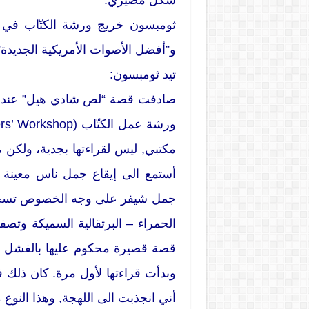
شكل مصيري.
ثومبسون خريج ورشة الكتّاب في آ
و”أفضل الأصوات الأمريكية الجديدة
تيد ثومبسون:
صادفت قصة “لص شادي هيل” عندما
مكتبي, ليس لقراءتها بجدية، ولكن م
أستمع الى إيقاع جمل ناس معينة 
جمل شيفر على وجه الخصوص تسحرن
الحمراء – البرتقالية السميكة وت
قصة قصيرة محكوم عليها بالفشل ك
وبدأت قراءتها لأول مرة. كان ذلك ف
أني انجذبت الى اللهجة, وهذا النوع