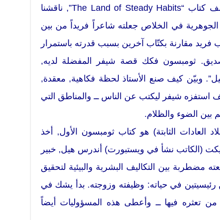
عندما تحدثت مع تيد ثومبسون مؤلف كتاب “The Land of Steady Habits”, ناقشنا
جوهرية في الخلاص جعلته شاعراً فريداً من بين
 فريد مقارنة بكتّاب آخرين بسبب قدرته باستمرار
تصديق. ثومبسون فكك قصة شيفر المفضلة لديه,
. وبيّن كيف صنع الأستاذ لحظة فكاهية, معقدة,
استفزه شيفر ليكتب عن الناس ــ والمناطق التي
ئم بين الضوء والظلام.
The Land of Steady Ha” (بلاد العادات الثابتة) هو كتاب ثومبسون الأول, أخذ
تيكت (الكاتب نشأ في ويستبورت) أندرس هيل, خبير
مضطربة بين التكاليف البشرية والبيئية لتحقيق
رئيسيتين في حياته: وظيفته وزوجته. بدأ يشك في
من تعثره فيها ــ وأعطى هذه المسؤوليات أيضاً