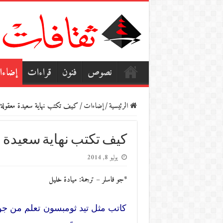
نصوص
فنون
قراءات
إضاء
الرئيسية
/
إضاءات
/
كيف تكتب نهاية سعيدة معقولة؟
كيف تكتب نهاية سعيدة 
يوليو 8, 2014
*جو فاسلر – ترجمة: ميادة خليل
كاتب مثل تيد ثومبسون تعلم من جون