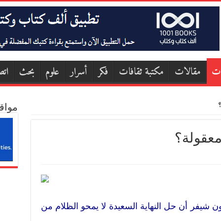
ات
مقالات
مكتبة ثقافات
فكر
أسرار
علوم
بحث
اتص
مواق
معقولة؟
 شيفر أن حل النهاية السعيدة لا يمحو الظلام من