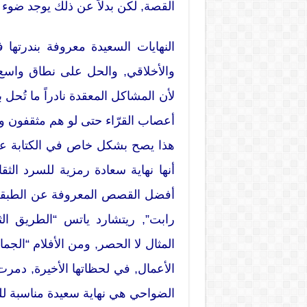
القصة, لكن بدلاً عن ذلك يوجد ضوء د
النهايات السعيدة معروفة بندرتها 
والأخلاقي, والحل على نطاق واسع 
لأن المشاكل المعقدة نادراً ما تُح
أعصاب القرّاء حتى لو هم مثقفون 
هذا يصح بشكل خاص في الكتابة عن 
أنها نهاية سعادة رمزية للسرد الث
أفضل القصص المعروفة عن الطبقة 
رابت”, ريتشارد ياتس “الطريق ال
المثال لا الحصر, ومن الأفلام “الجما
الأعمال, في لحظاتها الأخيرة, دمر
الضواحي هي نهاية سعيدة مناسبة للح