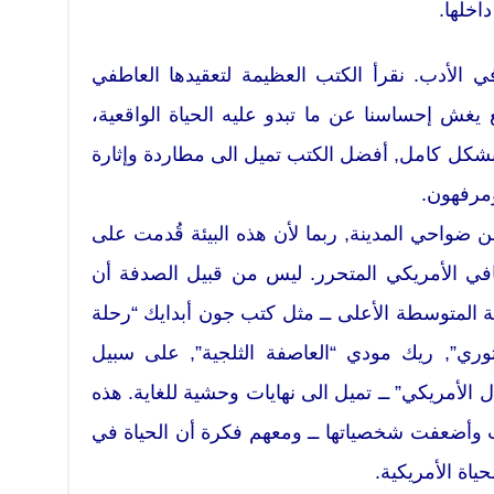
اخلها.
في الأدب. نقرأ الكتب العظيمة لتعقيدها العاطفي
يغش إحساسنا عن ما تبدو عليه الحياة الواقعية،
ل بشكل كامل, أفضل الكتب تميل الى مطاردة وإثارة
ومرفهون.
ضواحي المدينة, ربما لأن هذه البيئة قُدمت على
قافي الأمريكي المتحرر. ليس من قبيل الصدفة أن
المتوسطة الأعلى ــ مثل كتب جون أبدايك “رحلة
ثوري”, ريك مودي “العاصفة الثلجية”, على سبيل
ل الأمريكي” ــ تميل الى نهايات وحشية للغاية. هذه
ت وأضعفت شخصياتها ــ ومعهم فكرة أن الحياة في
ياة الأمريكية.