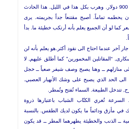
محفظة صديقه. كان في المحفظة 900 دولار. وهرب بكل هذا في الليل. هذا الحادث
 يحطمه تماماً. أصبح مقتنعاً جداً بجريمته. يرى
ر كما لو أن الجميع يعلم بأنه أرتكب خطيئة ما. بدأ
.
ر آخر عندما احتاج الى نقود أكثر.هو يعلم بأنه لن
سكارى, “المقاتلين المخمورين” كما أطلق عليهم, لا
ى منازلهم ــ وهنا يصبح وصف شيفر صعباً ــ خجل
 الى الحد الذي يصبح على وشك الأنهيار العصبي.
ح, تتدخل الطبيعة. السماء تُفتح وتُمطر.
لسرعة تُغري الكتّاب الشباب باعتبارها ذروة
ك في مأزق ودائماً ما يكون لديك الطقس. بالنسبة
مية ــ الذنب والخطيئة يطهرهما المطر ــ قد يكون