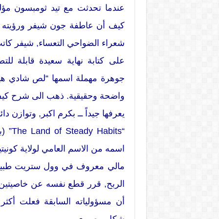
كيف أن عاطفة جون شيفر ورؤيته ال
شعراء الضواحي التعساء, شيفر كاتب
على كتابة نهاية سعيدة قابلة لل
جوهرة مهملة اسمها “لص شادي هيل”
واضحة وحقيقية. ذهب الى شرح كيف 
يعرفها جيداً ــ بكرم اكبر, وتوازن دا
“bits
اسمه من الاسم العامي لولاية كوني
مالي معروف في وول ستريت طبيعته 
الربح, قرر قطع نفسه عن خاصيتين 
أن مسؤولياته السابقة فعلت أكثر 