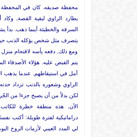
يطارد الراوي لبقية القصة, وكاد أن
السرقة والخطيئة أينما ذهب. بدأ يشع
يتصرف مثل شخص يؤكله الذنب حياً
ومع ذلك, دفعه يأسه لاقتحام منزل جا
يتم القبض عليه. هؤلاء الأصدقاء ال
أمل في استيقاظهم. عندما يذهب ال
الراوي وشعوره بالذنب تزداد حدته
لكن بدلاً من أن يصبح جزءا من الجُر
الآن, هذه منطقة خطرة للكاتب. ا
دراماتيكية لفترة طويلة: أكتب نفس
لي المدد الغيبي لأزمات الروح اليو