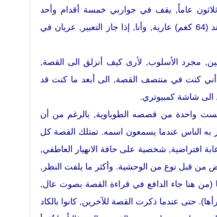
ثون عاماً, يقف في جواربي خمسة أقدام وأحد
عشر إنجا (160 سم). أزن 142 باوند (64 كغم) عارية, وأنا, إذا جاز التعبير, عريان في
ين, مجرد الأسلوب, لأرى كيف أنزلق الى القصة,
 أني كنت في منتصف القصة, الى أبعد ما كنت قد
الى شاشة كمبيوتري.
يست واحدة من قصصه الطوباوية, بالرغم من أن
فكر به الناس عندما يسمعون اسمه. تمتلك القصة كل
عابة افتراضية, شخصية على حافة الانهيار العاطفي,
قوض من قبل نوع من الوحشية. وأكثر ما يلفت النظر,
ا (من هنا جاء الدافع في قراءة القصة بصوت عال,
أها). حتى عندما ذكرت القصة للآخرين, كانوا بالكاد