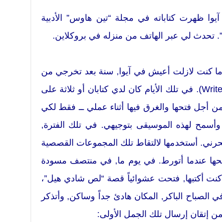
يوا ظهرت كتاباته في مجلة “تين هاوس” الأدبية
”. تحدث لي عبر الهاتف من منزله في بروكلاين.
 كنت لازلت أعيش في آيوا, سنة بعد تخرجي من
ورشة عمل الكتّاب (Writers’ Workshop). في تلك الأيام كان لدي كتابان أو ثلاثة على
ن أجل فتحها والغرق فيها أثناء عملي ــ فقط لكي
وأسمح لهذه الموسيقى بتوجيهي. في تلك الفترة,
ي. أستخدمها لالتقاط تلك المجموعات القصصية
صفحها عندما أتورط. في يوم ما, في منتصف مسودة
نت أكتبها, فتحت عشوائياً قصة “لص شادي هيل”،
ي الصباح الباكر, المكان هادئ جداً وساكن, وأتذكر
 من إتقان إرسال تلك الجمل الأولى: