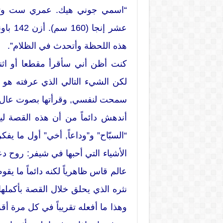
“اسمي جوني هيك. عمري ست وثلا
هذه اللحظة وأتحدث في الظلام”.
كنت أظن أني سأقرأ مقطعا أو اثن
لكن الشيء التالي الذي عرفته هو
سمحت لنفسي, وقرأتها بصوت عال 
أندهش دائماً من أن هذه القصة ل
“السبّاح” و”وداعاً, أخي” أول ما ي
الأشياء التي أحبها في شيفر: روح د
عالم قاس ظاهرياً لكنه دائماً ما ي
نثره الذي يحلق خلال القصة بأكمله
وهذا ما أفعله تقريباً في كل مرة أقر