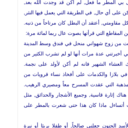
بي المطر ما فعل, لم أكن قد وجدت الله بعد,
ن على أي حال, في الطريقة التي يعمل فيها النثر,
 مقاومتي, أعتقد أن البطل كان مرتاحاً من ذنبه.
المقاطع التي قرأتها بصوت عال ربما لمائة مرة:
لقت من زوج شهواني منحل في فندق وسط المدينة
ي أخبرتني عدة مرات أنها لو لم تشرب الكثير من
Old-Fashio قبل ذلك العشاء الشهير فانه لم أكن لأولد على نجمة.
 في بلازا والكدمات على أفخاذ نساء قرويات من
المذهبة التي عقدت المسرح معاً ومصيري الرهيب.
ت هناك إثارة قاسية, وجميع الأشجار والحدائق, مثل
أتساءل ماذا كان هذا حتى شعرت بالمطر على
سد الحنون جعلني صالحاً, أو طفلا بريئا أو نبرة