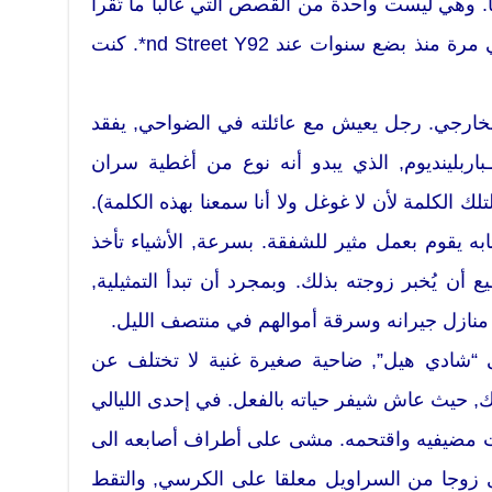
ها. وهي ليست واحدة من القصص التي غالباً ما تُقرأ
عند الاحتفاء بـشيفر, مثلما حدث في مرة منذ بضع سنوات عند nd Street Y92*. كنت
ارجي. رجل يعيش مع عائلته في الضواحي, يفقد
اربلينديوم, الذي يبدو أنه نوع من أغطية سران
تلك الكلمة لأن لا غوغل ولا أنا سمعنا بهذه الكلمة).
ه يقوم بعمل مثير للشفقة. بسرعة, الأشياء تأخذ
 أن يُخبر زوجته بذلك. وبمجرد أن تبدأ التمثيلية,
 منازل جيرانه وسرقة أموالهم في منتصف الليل.
“شادي هيل”, ضاحية صغيرة غنية لا تختلف عن
, حيث عاش شيفر حياته بالفعل. في إحدى الليالي
يت مضيفيه واقتحمه. مشى على أطراف أصابعه الى
ى زوجا من السراويل معلقا على الكرسي, والتقط