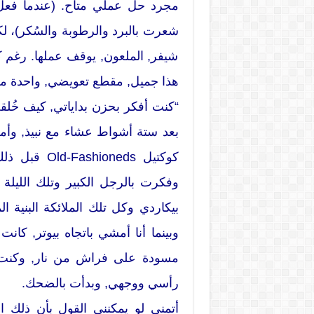
مجرد حل عملي متاح. (عندما فعل 
شعرت بالبرد والرطوبة والسُكر)، لك
شيفر, الملعون, يوقف عملها. رغم كل
هذا جميل, مقطع تعويضي, واحدة من 
“كنت أفكر بحزن بداياتي, كيف خُ
بعد ستة أشواط عشاء مع نبيذ, وأم
كوكتيل neds
وفكرت بالرجل الكبير وتلك الليلة
بيكاردي وكل تلك الملائكة البنية 
وبينما أنا أمشي باتجاه بيوتر, كان
مسودة على فراش من نار, وكنت 
رأسي ووجهي, وبدأت بالضحك.
أتمنى لو يمكنني القول بأن ذلك الأ