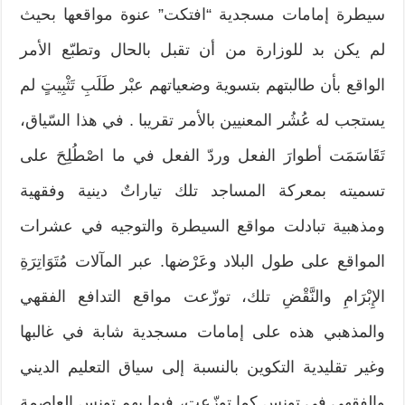
سيطرة إمامات مسجدية “افتكت” عنوة مواقعها بحيث
لم يكن بد للوزارة من أن تقبل بالحال وتطبّع الأمر
الواقع بأن طالبتهم بتسوية وضعياتهم عبْر طَلَبِ تَثْبِيتٍ لم
يستجب له عُشُر المعنيين بالأمر تقريبا . في هذا السّياق،
تَقَاسَمَت أطوارَ الفعل وردّ الفعل في ما اصْطُلِحَ على
تسميته بمعركة المساجد تلك تياراتٌ دينية وفقهية
ومذهبية تبادلت مواقع السيطرة والتوجيه في عشرات
المواقع على طول البلاد وعَرْضها. عبر المآلات مُتَوَاتِرَةِ
الإِبْرَامِ والنَّقْضِ تلك، توزّعت مواقع التدافع الفقهي
والمذهبي هذه على إمامات مسجدية شابة في غالبها
وغير تقليدية التكوين بالنسبة إلى سياق التعليم الديني
والفقهي في تونس كما توزّعت، فيما يهم تونس العاصمة