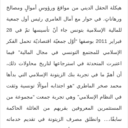
هيكلة الحقل الديني من مواقعَ ورؤوسِ أموالٍ ومصالحَ
ورهاناتٍ. في حوار مع آمال العامري رئيس أول جمعية
للمالية الإسلامية بتونس جاء أنّ تأسيسها تمّ في 28
فبراير 2011 بوصفها “أوّل جمعيّة اقتصاديّة تحمل الفكر
الإسلامي للمجتمع التونسي في مجال المالية” فيما
اعتبرت المتحدثة في استرجاعها لتاريخ محاولات ذلك،
أن أهمّ ما في تجربة بنك الزيتونة الإسلامي التي بدأها
محمد صخر الماطري “هو اجتذابه أموالًا تونسية وثقت
في النظام الإسلامي” وهي تجربة جمعت “مجموعة من
المستثمرين المعروفين بقربهم من العائلة الحاكمة
سابقًا،… وانطلق مصرف الزيتونة في تقديم خدماته