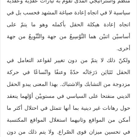
منظم واستراتيجي المدى تقوم به تيارات عَقَدِيّة وعقدية
سياسية لا في اتجاه إعادة صياغة المشهد فحسب بل في
اتجاه إعادة هيكلة الحقل بأكمله وهو ما يتمّ على
أساسيْن اثنيْن هما التَّوْسِيعُ من جهة والتَّنْوِيعُ من جهة
أخرى.
ولكنّ ذلك لا يتمّ من دون تغيير لقواعد التعامل في
الحقل تَتَبَايَن دَرَجَاتُه حدّةً وعنفًا واتّساعًا في حركة
مزدوجة من التشابك والاشتباك. بهذا المعنى يبدو الحقل
الديني منفتحا على السياسي في مستوييْن أوّلهما ينعقد
حول رهانات غير دينية بما أنها تتمثل في احتلال أكثر ما
أمكن من المواقع وثانيهما استغلال المواقع المكتسبة
في تحسين ميزان قوى الصّراع. ولا يتم ذلك من دون