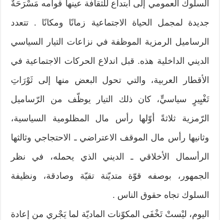
السلوك العمومي إلى ابتداع للثقافة عينها قوامه مَسْرَحَةٌ
جديدة لمجمل الحياة الاجتماعية زمانًا ومكانًا . تتعدد
الرساميل الرمزية الموظفة في نزاعات التيار السياسي
الديني الداخلية هذه. قبل اندلاع الحركات الاجتماعية في
الأقطار العربية، والتي تحول البعض منها إلى ثَوْرَاتِ
تَغْيِيرٍ سياسيٍّ، كان ذلك التيار يوظّف من الرّساميل
الرّمزية ثلاثةً أوّلها رأس مال المظلومية السياسية،
وثانيها رأس مال الموقف الاعتراضي ـ الاحتجاجي وثالثها
الرأسمال الأخلاقي ـ الديني الذي يحمله، في نظر
الجمهور، بوصفه قوّة متديّنة تقيّة وصادقة، ونظيفة
السلوك تجاه حقوق الناس .
اليوم، ليْستْ تَخْفَى المكوّنات الماديّة لما يَجْري من إعادة