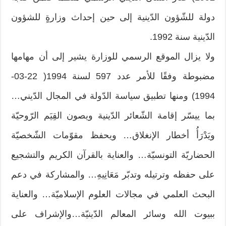
دولة للشّؤون الدّينية إلى حين إحداث وزارةٍ للشؤون
الدّينية سنة 1992.
ولا يزال الموقع الرسمي للوزارة يشير إلى أن مهامها
مضبوطة وفقًا للأمر عدد 597 لسنة 1994( 22-03-
1994) ومنها تطبيق سياسة الدّولة في المجال الدّيني…
بما ييسّر إقامة الشّعائر الدّينية ويصون القِيَم الرّوحيّة
ويَدْرَأُ أخطار الإنغلاق… ويحفظ مقوّمات الشّخصيّة
الحضاريّة التونسيّة… والعناية بالقرآن الكريم والتشجيع
على حفظه وترتيله وتدبّر مَعَانِيهِ… والمشاركة في دعم
البحث العلمي في مجالات العلوم الإسلاميّة… والعناية
ببيوت الله وسائر المعالم الدّينيّة…والإشراف على