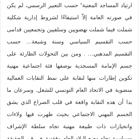
ارتياد المساجد المعنية” حسب التعبير الرسمي، لم يكن
في صورته العامة إلاّ استيفاءًا لشروط إدارية شكلية
شملت فيما شملت نهضويين وسلفيين وتجمعيين قدامى
حسب التقسيم السياسي وسنة وشيعة… حسب
التقسيم المذهبي… . ومن بين التحولات الطارئة على
جسم الإمامة المسجدية بوصفها فئة اجتماعية مهنية
تكوين إطارات منها لنقابة على نمط النقابات العمالية
منضوية في الاتحاد العام التونسي للشغل. وسرعان ما
بدا أن هذه النقابة واقعة في قلب الصراع الذي يشق
الجسم المهني الاجتماعي بحيث ظهرت فيها ولاءات
وانحيازات ذات طبيعة مهنية تجاه سلطة الإشراف
وسياسية تجاه وضع البلاد العام وفقهية هي في الحقيقة