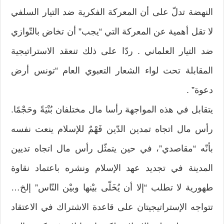
النهضة تدلّ على أن المعركة الفكرية ضد التيار السلفي
لا تقل أهمية عن المعركة التي “يجب” أن تخاض بالتّوازي
ضد التيار العلماني . ردّا على ذلك تنعقد الاستراتيجية
المقابلة تحت لواء الشعار التعبوي العام “تونس أرض
دعوة” .
يتقابل في هذه المواجهة رأسا مال مختلفان بُنْيَةً وحَجْمًا.
رأس مال اتجاه تمدين الدّين فَهْمٌ للإسلام ينعت نفسه
بأنّه “مقاصدي”، في حين يتمثّل رأس مال اتجاه تديين
المدينة في تجديد عهد الإسلام ونشره باعتماد نقاوة
طهورية لا تطلب “إلا أن يُخَلّى بيْنها وبيْن النّاس” إلخ…
تتواجه الإستراتيجيتان على قاعدة الاشتراك في الاعتقاد