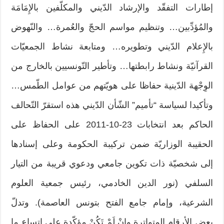
إطارات التفقّد والإرشاد الدّيني والمكلّفين بالإِمَامَة
والمُؤدِّبين… وتنظيم مواسم الحجّ والعُمرة… والنّهوض
بالإِعلام الدّيني وتطويره… ومتابعة نشاط الجمعيّات
القرآنيّة ونشاط رابطتها… وتأطير التّونسيين بالخارج من
الوِجْهة الدّينية حفاظا على هويّتهم من عوامل الطّمس…
وتأكيدا لسياسة “تأميم” الشّأن الدّيني هذه استقرّ التّحالف
الحاكم بعد انتخابات 23-10-2011 على الحفاظ على
الحقيبة الوزاريّة ضمن تركيبة الحكومة وعلى إسنادها
إلى شخصيّة ذات تكوين جامعي ودعوي قريبة من التيار
السلفي (نور الدين الخادمي، رئيس جمعية العلوم
الشرعية، وإمام جامع الفتح بتونس العاصمة). وتدلّ
بعض الأرقام المتواترة وإِنْ لَمْ تَكُنْ مؤكّدة على اتساع ما