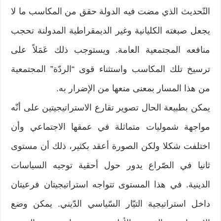
التّحديث الذي مضت فيه الدولة حقق من المكاسب ما لا
يجعل صبغته الكليانية وغير الديمقراطية المدولنة تحجب
منافعه المجتمعية العامة. ويستوجب ذلك عَمَلاً على
ترسيخ تلك المكاسب واستثناء قوى “الردّة” المجتمعية
من هذا المسار بمعنى منعها من الإضرار به.
يمكن بطبيعة الحال تصوير تقارع الاستراتيجيتين على أنّه
مواجهة شموليات متماثلة في عمقها الاجتماعي وأن
اختلفت شكلا ولكن الصورة أعقد بكثير، ذلك أن مستوى
ثانيا في الصّراع يدور حول أحقية توجيه السياسات
الدينية. في هذا المستوى تتواجه استراتيجيتان فرعيتان
داخل استراتيجية التيّار السّياسي الدّيني. يمكن وضع