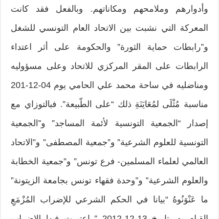
وأدوارهم وملامحهم ومكاناتهم. وبالفعل فقد كانت
المعركة التي نشبت بين الاتحاد العام التونسي للشغل
و”رابطات حماية الثورة” والحكومة على أثر اعتداء
الرابطات على المقر المركزي للاتحاد وعلى مسؤوليه
ومناضليه في ساحة محمد علي الحامي يوم 04-12-201
مناسبة مُثْلَى لمُعَايَنَةِ ذلك “على الطّبيعة”. فبالتوزاي مع
إصدار “الجمعية التونسية لأئمة المساجد” و”الجمعية
التونسية للعلوم الشرعية” و”جمعية المصطفى” و”الاتحاد
العالمي لعلماء المسلمين- فرع تونس” و”جمعية الخطابة
والعلوم الشرعية” و”وحدة فقهاء تونس بجامعة الزيتونة”
ما عَنْوَنُوهُ “بيانا في الحكم الشرعي للإضراب المُزْمَعِ
القيام به بتاريخ 13-12-2012 ” اعتبرت فيها الإضراب