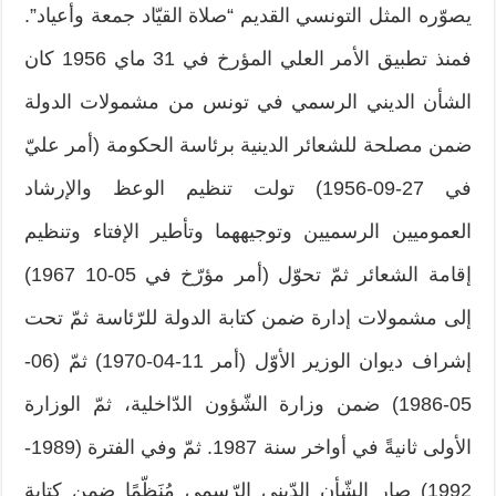
يصوّره المثل التونسي القديم “صلاة القيّاد جمعة وأعياد”.
فمنذ تطبيق الأمر العلي المؤرخ في 31 ماي 1956 كان
الشأن الديني الرسمي في تونس من مشمولات الدولة
ضمن مصلحة للشعائر الدينية برئاسة الحكومة (أمر عليّ
في 27-09-1956) تولت تنظيم الوعظ والإرشاد
العموميين الرسميين وتوجيههما وتأطير الإفتاء وتنظيم
إقامة الشعائر ثمّ تحوّل (أمر مؤرّخ في 05-10 1967)
إلى مشمولات إدارة ضمن كتابة الدولة للرّئاسة ثمّ تحت
إشراف ديوان الوزير الأوّل (أمر 11-04-1970) ثمّ (06-
05-1986) ضمن وزارة الشّؤون الدّاخلية، ثمّ الوزارة
الأولى ثانيةً في أواخر سنة 1987. ثمّ وفي الفترة (1989-
1992) صار الشّأن الدّيني الرّسمي مُنَظّمًا ضمن كتابة