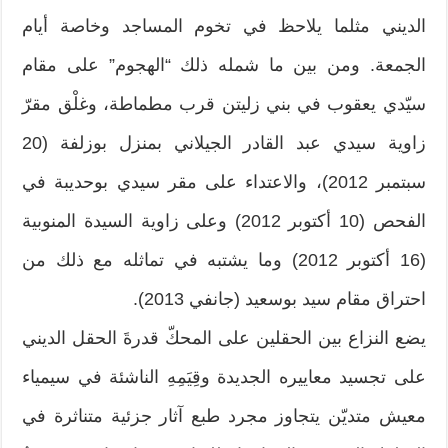
الديني مثلما يلاحظ في تخوم المساجد وخاصة أيام
الجمعة. ومن بين ما شمله ذلك “الهجوم” على مقام
سيّدي يعقوب في بني زليتن قرب مطماطة، وغلْق مقرّ
زاوية سيدي عبد القادر الجيلاني بمنزل بوزلفة (20
سبتمبر 2012)، والاعتداء على مقر سيدي بوحديبة في
الفحص (10 أكتوبر 2012) وعلى زاوية السيدة المنوبية
(16 أكتوبر 2012) وما يشتبه في تماثله مع ذلك من
احتراق مقام سيد بوسعيد (جانفي 2013).
يضع النزاع بين الحقلين على المحكّ قدرةَ الحقل الديني
على تجسيد معاييره الجديدة وقِيَمِهِ الناشئة في سيمياء
معيش متديّن يتجاوز مجرد طبع آثار جزئية متناثرة في