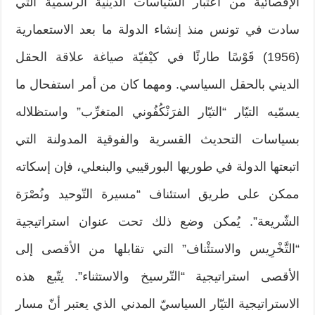
الإقصائية من اعتبار السّياسات الدينية الرسمية التي
سادت في تونس منذ إنشاء الدولة ما بعد الاستعمارية
(1956) قَوْسًا طارئًا في كيْفيّة صياغة علاقة الحقل
الديني بالحقل السياسي. ومهما كان من أمر استفحال ما
يسمّيه التيّار “التيّار الفرَنْكُفُوني المتغرِّب” واستظلاله
بسياسات التحديث القسرية والفوقية المدولنة التي
اتبعتها الدولة في طوريها البورقيبي والبنعلي، فإن إسكاته
ممكن على طريق استئناف “مسيرة التّوحيد ونُصْرَة
الشّريعة”. يُمكن وضع ذلك تحت عنوان استراتيجية
“التَّخْرِيس والاستئْناف” التي تقابلها من الأقصى إلى
الأقصى استراتيجية “التّرسيخ والاستثناء”. يتّبع هذه
الاستراتيجية التيّار السياسيّ المدني الذي يعتبر أنّ مسار