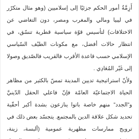
أَزِمَّةُ أمور الحكم جزئيًا إلى إسلاميين (وهو مثال متكرّر
في ليبيا ومالي والمغرب ومصر، دون التغاضي عن
الاختلافات) لتأسيس قوّة سياسية قطرية تنسّق، في
انتظار حالات أفضل، مع مكونات الطيْف السّياسي
الإسلامي حسب قاعدة الأقرب فالقريب فالصّديق وصولا
إلى غَيْر المُعَادِي .
ولأنّ استراتيجية تديين المدينة تمسّ بالكثير من مظاهر
الحياة الاجتماعيّة العامّة فإنّ فاعلي الحقل الدّينيَّ
و”الجدد” منهم خاصة باتوا ينازعون بشدة أكبر أحقّية
تحديد شكل علاقة الدين بالمجتمع. يتجسّد بعض ذلك في
ترويج ممارسات مظهرية عمومية (ألبسة، زينة،