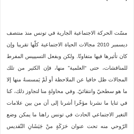
مسّت الحركة الاجتماعية الجارية في تونس منذ منتصف
ديسمبر 2010 مجالات الحياة الاجتماعية كلّها تقريبا وإن
كان تأثيرها فيها متفاوتًا. ولكن وبفعل التسيييس المفرط
للمناقشات، حتى “العلمية” منها، فإن الكثير من تلك
المجالات ظل خافيا عن الملاحظة أو لَمْ يَمسسهُ منها إلا
ما هو سطحيّ وانتقائيّ. وفي محاولةٍ منا لتجاوز ذلك، كنا
في ثنايا ما نشرنا مؤخّرا أشرنا إلى أن من بين علامات
التغير الاجتماعي الحادث في تونس راهنا ما يمكن وضع
الرّوحي منه تحت عنوان حَرَكَةٍ منْ جَيَشَانِ التّقديس