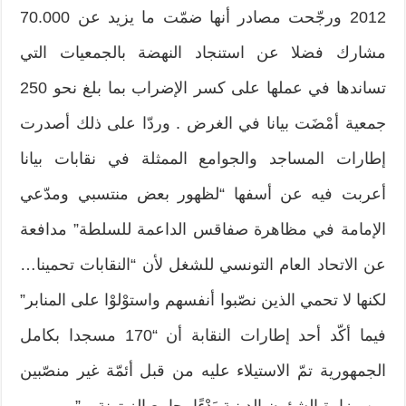
2012 ورجّحت مصادر أنها ضمّت ما يزيد عن 70.000
مشارك فضلا عن استنجاد النهضة بالجمعيات التي
تساندها في عملها على كسر الإضراب بما بلغ نحو 250
جمعية أمْضَت بيانا في الغرض . وردّا على ذلك أصدرت
إطارات المساجد والجوامع الممثلة في نقابات بيانا
أعربت فيه عن أسفها “لظهور بعض منتسبي ومدّعي
الإمامة في مظاهرة صفاقس الداعمة للسلطة” مدافعة
عن الاتحاد العام التونسي للشغل لأن “النقابات تحمينا…
لكنها لا تحمي الذين نصّبوا أنفسهم واستوْلوْا على المنابر”
فيما أكّد أحد إطارات النقابة أن “170 مسجدا بكامل
الجمهورية تمّ الاستيلاء عليه من قبل أئمّة غير منصّبين
من وزارة الشؤون الدينية بَدْءًا بجامع الزيتونة…” .