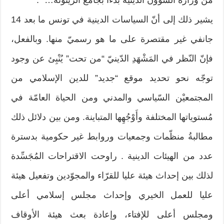
يشير ذلك إلى أنّ السياسات الدينية في تونس ما بعد 14
جانفي غير مقتصرة على ما هو رسميّ منها. وبالفعل،
فإنّ النّظر في المَشْهَدِ الدّينيّ “من تحت” يُنْبِئ عن وجود
توجّه نحو تحديد موقع “جديد” للدين الإسلامي من
المجتمعيْن السّياسي والمدني ومن الحياة العامّة في
مُستوياتها المختلفة وأَوْجُهِها المتباينة. ومن بين دلائل ذلك
مطالبةُ منظّمات وجمعيات وروابط غير حكومية بدسترة
عدد من الهيئات الدينية . راوحت الاقتراحات المُجَسِّدة
لذلك بين إحداث هيئة عليا للقرّاء والمجوّدين وتفعيل هيئة
عليا للعمل الخيري وإحداث مجلس إسلامي أعلى
ومجلس أعلى للإفتاء، وإعادة بعث هيئة الأوقاف