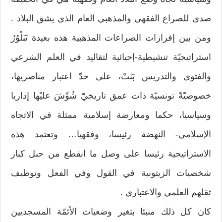
صدى للصراع الفقهي والمذهبي العام الذي يشق البلاد .
ومن بين إفرازات الصراعات المذهبية هذه بعيدة تَبَلْوُرُ
استراتيجيّة تنشيطية-إحيائية لتقاليد في العلم الشرعي
والفتوى والتدريس بَنَتْ، على حدّ اعتبار مناصريها،
خصوصيّةً تونسيّة ذات عمق تاريخيّ شُوِّشَ عليْها إداريا
وسياسيا، حكما ومعارضة إسلامية ممثلة في الاتجاه
الإسلامي- النهضة رئيسا، وفقهيا… وتعتمد هذه
الاستراتيجية رئيسا على وصل ما انقطع من حبل كبار
شخصيات الزيتونية في القول وفي الفعل وتوظيف
ثقلهم العلمي والاعتباري .
كان كل ذلك منبئا بتغير وضعيات الأئمّة المسجديين