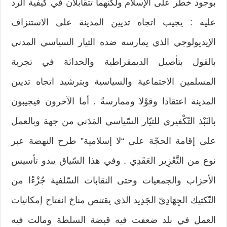
بوجود خطر على الإسلام ولكنهما تتقابلان في كيفية الرد
عليه : يجيب اتجاه تديين المدينة على الاستنزاف
الإيديولوجي الذي يمارسه ضده التيار السياسي المدني
بالقول بتأصيل الديمقراطية والحداثة في تجربة
المسلمين الاجتماعية والسياسية وبترشيد اتجاه تديين
المدينة اعتقادا وقوْلا وممارسةً . أما الآخرون فيجيبون
بالنّبْذ التّكْفيري للتيّار السّياسي المَدَني من جهة وبالعمل
على إقامة الحجّة على “لا إسلامية” طرح النهضة عبر
نوع من التَّعْزِير العَقَدِي . وفي هذا السّياق يبدو تأسيس
الأحزاب والجمعيات وحتى النقابات السّلفية جُزْءًا من
التّكتيك الجِهَادِيّ الجَدِيد الذي يقتنص مناخ انفتاح إمكانيات
العمل في بلد ضعفت فيه قبضة السلطة ومالت فيه