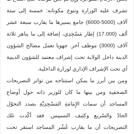
تشرف عليه الوزارة وتنوع مكوناته: خمسة إلى ستة
آلاف (5000-6000) جامع يسيرها ما يقارب سبعة عشر
ألف (17.000) إطار مَسْجِدِي، إضافة إلى ما يناهز ثلاثة
آلاف (3000) موظف آخر. جهويا تعمل مصالح الشؤون
الدينة داخل الولاية تحت إشراف معتمد للشؤون الدينية
أي تحت الإشراف الإداري لوزارة الداخلية.
ومن بين أبرز ما يمكن استنتاجه من تواتر التصريحات
الصحفية ومن بينها ما كان للوزير ذاته حول أوضاع
المساجد أن سمات الإِمَامَةِ المَسْجِدِيَّةِ بصدد التحوّل
الحادّ والسّريع وكثيف التسييس. فقد أكّدت تلك
التصريحات أن ما يقارب عُشُر المساجد استقر تحت