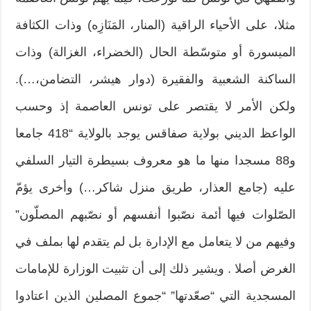
مثلا، على الأحياء الراقية (المنار، المَنَازِه) وذات الكثافة
الميسورة أو متوسّطة الحال (الخضراء، الغزالة) وذات
الساكنة الشعبية والفقيرة (دوار هيشر، التضامن،…).
ولكن الأمر لا يقتصر على تونس العاصمة إذ وحسب
الواعظ الديني بولاية صفاقس يوجد بالولاية “418 جامعا
و88 مسجدا منها ما هو معروف بسيطرة التيار السلفي
عليه (جامع العذار، طريق منزل شاكر…) وأخرى يؤمّ
الصّلوات فيها أئمة نصّبوا أنفسهم أو نصّبهم المصلّون”
وفيهم من لا يتعامل مع الإدارة بل لم يتقدم لها بملف في
الغرض أصلا . ويشير ذلك إلى أن تثبيت الوزارة للإمامات
المسجدية التي “صعّدتها” “جموع المصلين الذين اعتادوا