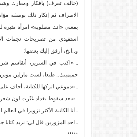
(خالف تعرف) بأفكار ومعارك وشط
الاطراف ثم إنكار ذلك بوصفه مؤام
بمعنى «انك مطلوبة» امرأة مثيرة للج
استفيدي من تصريحات نجمات الأ
و..الخ، أرفق إليك بعضها:
ـ «اكتب في السرير، أتقاسم شراش
حميميتك.. طبعا، لست مارلين مونرو، 
ـ «دموعي اتركها للكتابة، أخاف عل
ـ «بعد سقوط بغداد غيّرت لون شعر
ـ أنا الكاتبة الأكثر تزويرا في العالم 
ـ احد المزورين قال لي: نريد كتابا 
*****