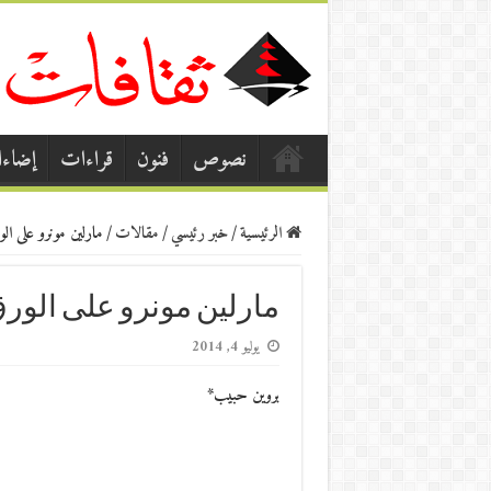
نصوص
فنون
قراءات
إضاء
الرئيسية
/
خبر رئيسي
/
مقالات
/
مارلين مونرو على ال
مارلين مونرو على الور
يوليو 4, 2014
بروين حبيب*