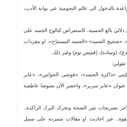
اعدة بالدخول الى عالم النجومية عبر بوابة الأدب،
ل دلالي بالغ الحسية، كاستعراض كتالوج الجسد على
، «ضجيج الجسد» «الجسد المستباح»، او مفردات
ع)، (وسادة)، (قميص نوم) وغير ذلك.
قولي:
 لكتبي «ذاكرة الجسد»، «فوضى الحواس»، «عابر
نوان «عابر سرير»، واحضر الآن نصوصا عاطفية
خر تصريحات تثير الضجة وتحرك البرك الراكدة..
ة.. عبر احاديث او مقالات متمردة على سبيل