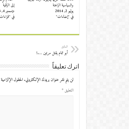
والسياسية الراهنة
إلى الرقمية
يوليو 2, 2014
ديسمبر 4, 2015
في "إضاءات"
في "قراءات
السابق
أبو تمام يقتل مرتين ….!
اترك تعليقاً
لن يتم نشر عنوان بريدك الإلكتروني.
الحقول الإلزامية 
التعليق
*