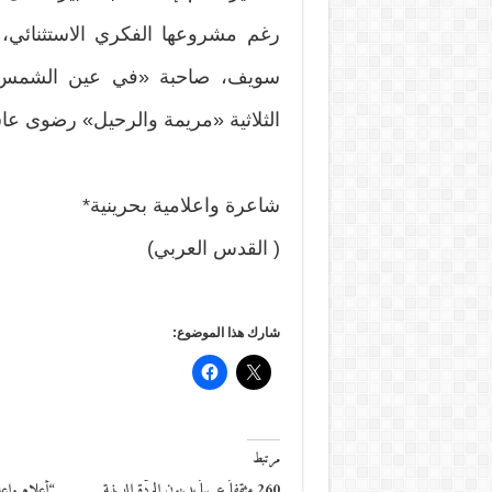
رغم مشروعها الفكري الاستثنائي، ا
سويف، صاحبة «في عين الشمس»،
الثلاثية «مريمة والرحيل» رضوى عا
شاعرة واعلامية بحرينية*
( القدس العربي)
شارك هذا الموضوع:
مرتبط
260 مثقفاً عربياً يدينون الردّة الدينية
“أعلام وإعل