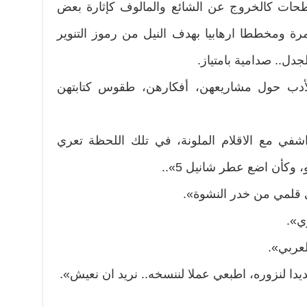
حات كالخروج عن الشائع والمالوف كإثارة بعض
رة ومخططا ارهابيا بهدف النيل من رموز التنوير
دل.. صدامية بامتياز.
دب حول مشاريعهن، أفكارهن، طقوس كتابتهن
في مع الاقلام الملونة، في تلك اللحظة تعري
وكأن اضع عطر شانيل 5»..
ى قلمي من خدر النشوة».
ي».
العربي».
جديدا لنزوره، اطبعي عملا لننسخه.. نريد ان نعيش».