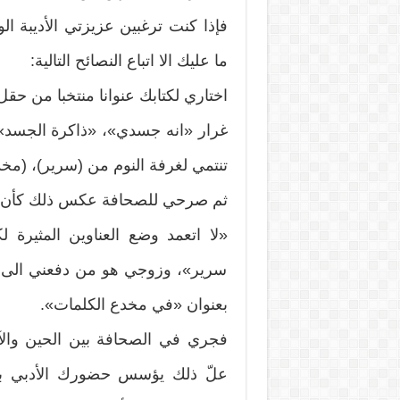
فإذا كنت ترغبين عزيزتي الأديبة الو
ما عليك الا اتباع النصائح التالية:
اختاري لكتابك عنوانا منتخبا من حق
غرار «انه جسدي»، «ذاكرة الجسد»
تنتمي لغرفة النوم من (سرير)، (مخد
ثم صرحي للصحافة عكس ذلك كأن ت
«لا اتعمد وضع العناوين المثيرة
سرير»، وزوجي هو من دفعني الى ع
بعنوان «في مخدع الكلمات».
فجري في الصحافة بين الحين والآ
علّ ذلك يؤسس حضورك الأدبي بقو