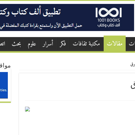
ات
مقالات
مكتبة ثقافات
فكر
أسرار
علوم
بحث
اتص
ورق
مواق
ق