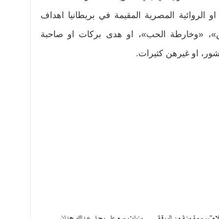
و الروائية المصرية المقيمة في بريطانيا اهداف
 «وخارطة الحب»، او هدى بركات او صاحبة
شور، او غيرهن كثيرات.
ام”.. سيرة مهنية من الورقية
سنوات سبع على رحيل عبدالله حمدان