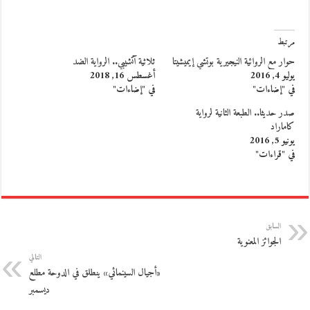
مرتبط
حوار مع الروائية النيجيرية بوتشي إيميشيتا
ثلاثية آتشيبي.. الرواية الضد
يوليو 4, 2016
أغسطس 16, 2018
في "إضاءات"
في "إضاءات"
صدر حديثا.. الطبعة الثانية لرواية
كاماراد
يونيو 5, 2016
في "قراءات"
السابق
الجوائز المعنوية
التالي
«أجيال السينمائي» ينطلق في الدوحة مطلع
ديسمبر