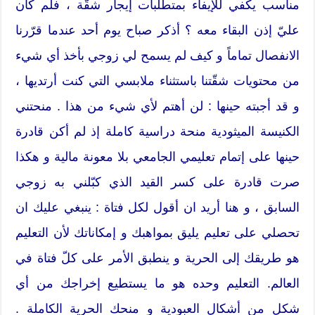
مناسب يكفي للإيفاء بمتطلّبات إيجار شقّة ، فلم كان
عليّ إذن البقاء معه ؟ أذكر صباح يوم أحد عندما قرّرنا
الانفصال تماماً و كيف لم يسمح لي زوجي بأخذ أي شيء
من محتويات شقّتنا باستثناء ملابسي التي كنت أرتديها ،
و قد أجبته حينها : لن أهتم لأي شيء من هذا . منحتني
الكنيسة الميثودية منحة دراسية كاملة إذ لم أكن قادرة
حينها على إتمام تعليمي الجامعي بلا معونة مالية و هكذا
صرت قادرة على كسر القيد الذي كبّلني به زوجي
السابق ، و هنا أريد ان أقول لكل فتاة : ينبغي عليك ان
تحصلي على تعليم يليق بمواهبك و إمكاناتك لأن التعليم
هو طريقك إلى الحرية و ينطبق الأمر على كلّ فتاة في
العالم. التعليم وحده هو ما يستطيع إخراجك من أي
شكل من أشكال العبودية و منحك الحرية الكاملة .