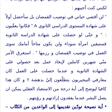
لكنني كنت أجيبهم :
” لن أقضي حياتي في توضيب القمصان بل سأحصل أولاً
على شهادة المستوى الدراسي الثانوي A ” فكانوا يعقّبون
: ” و حتّى لو حصلت على شهادة الدراسة الثانوية
فستبقين امرأة سوداء ولن يكون متاحاً أمامك سوى
العمل في توضيب القمصان و رزمها ” . استغرق الأمر
منّي شهرين كاملين لإيجاد عمل بعد حصولي على
الشهادة الثانوية و عندما حصلت على العمل كان
معارفي النيجيريون يتطلّعون إليّ بدهشة !! و كان هذا
كافيا ليوضح إلى أية درجة من الاستعباد العقلي يمكن ان
يصل البشر عندما يفقدون إرادتهم و رؤيتهم .
* أية نصيحة تودّين تقديمها إلى الواعدين من الكتّاب –