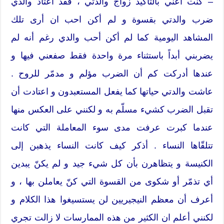
– كنت أعني بالتأكيد زواج والدتي ، فقد اعتاد والدي
ضرب والدتي بقسوة و لم أكن احب ان أرى تلك
المشاهد اليومية كما لم أكن أحب والدي رغم أنه لم
يضربني أبداً باستثناء مرة واحدة فقط صفعني فيها و
عندها أدركت كم أن الضرب مؤلم و مدمّر للروح .
عاشت والدتي حياتها كما يفعل المستعبدون و اعتادت أن
تقبل الضرب كشيء مسلّم به و لكنني على العكس منها
عندما كبرت عرفت مدى سوء المعاملة التي كانت
تتلقّاها النساء . أذكر كيف كانت النساء يذهبن إلى
الكنيسة و يتظاهرن بأن كل شيء جيد و لم يكنّ يبدين
أي تذمّر أو شكوى من القسوة التي كنّ يعاملن بها ، و
أعرف أن معظم النيجيريين لن يستسيغوا هذا الكلام و
لكنني أعلم ان الكثير من هذه الممارسات لا زالت تجري