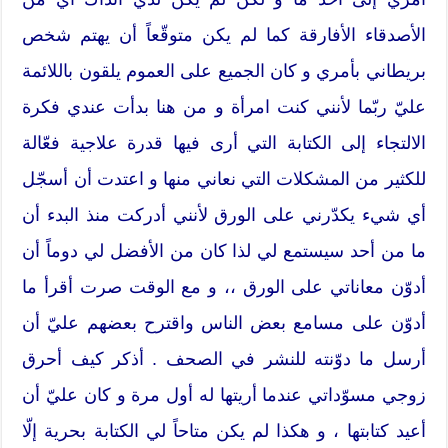
الأصدقاء الأفارقة كما لم يكن متوقّعاً أن يهتم شخص
بريطاني بأمري و كان الجميع على العموم يلقون باللائمة
عليّ ربّما لأنني كنت امرأة و من هنا بدأت عندي فكرة
الالتجاء إلى الكتابة التي أرى فيها قدرة علاجية فعّالة
للكثير من المشكلات التي نعاني منها و اعتدت أن أسجّل
أي شيء يكدّرني على الورق لأنني أدركت منذ البدء أن
ما من أحد سيستمع لي لذا كان من الأفضل لي دوماً أن
أدوّن معاناتي على الورق ،، و مع الوقت صرت أقرأ ما
أدوّن على مسامع بعض الناس واقترح بعضهم عليّ أن
أرسل ما دوّنته للنشر في الصحف . أذكر كيف أحرق
زوجي مسوّداتي عندما أريتها له أول مرة و كان عليّ أن
أعيد كتابتها ، و هكذا لم يكن متاحاً لي الكتابة بحرية إلّا