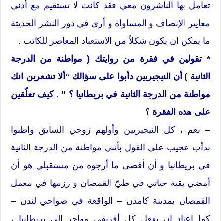
تعامل بها الناشرون معي فقد كانت لا تستقيم مع أدنى
معايير الإنصاف و المساواة و أرى في دور النشر الحديثة
ما يمكن ان يكون شكلاً من الاستعباد المعاصر للكاتب .
* تقولين في فقرة من روايتك ( مواطنة من الدرجة
الثانية ) أن النيجيريين دأبوا على سؤالك “ألا تشعرين انك
مواطنة من الدرجة الثانية في بريطانيا ؟ ” . كيف تعلّقين
على هذه الفقرة ؟
– نعم ، كل النيجيريين وأولهم زوجي السابق واظبوا
بدأب عجيب على القول بأنني مواطنة من الدرجة الثانية
في بريطانيا و أن أقصى ما أرجوه من مستقبلي هو أن
أمضي بقية حياتي في طيّ القمصان و رزمها في معمل
القمصان بمدينة كامدن – الواقعة في ضواحي لندن –
كما اعتاد ان يفعل كل أفريقي مهاجر إلى بريطانيا ،