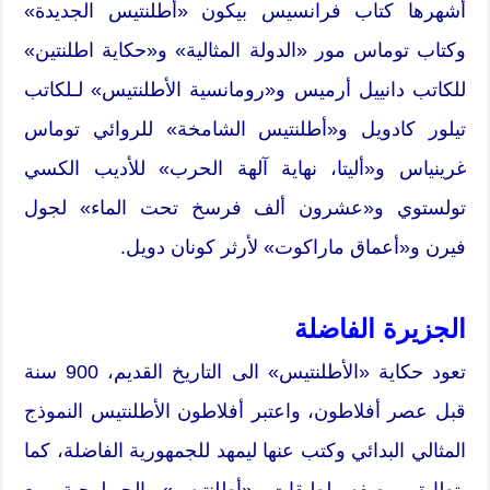
أشهرها كتاب فرانسيس بيكون «أطلنتيس الجديدة»
وكتاب توماس مور «الدولة المثالية» و«حكاية اطلنتين»
للكاتب دانييل أرميس و«رومانسية الأطلنتيس» لـلكاتب
تيلور كادويل و«أطلنتيس الشامخة» للروائي توماس
غرينياس و«أليتا، نهاية آلهة الحرب» للأديب الكسي
تولستوي و«عشرون ألف فرسخ تحت الماء» لجول
فيرن و«أعماق ماراكوت» لأرثر كونان دويل.
الجزيرة الفاضلة
تعود حكاية «الأطلنتيس» الى التاريخ القديم، 900 سنة
قبل عصر أفلاطون، واعتبر أفلاطون الأطلنتيس النموذج
المثالي البدائي وكتب عنها ليمهد للجمهورية الفاضلة، كما
يتطابق وصفه لطبقات «أطلنتيس» الجيولوجية مع