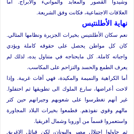
وشيدوا القصور والمعابد والموانيء والأبراج. أما
العلاقات الاجتماعية، فكانت وفق الشريعة.
نهاية الأطلنتيس
نعم سكان الأطلنتيس بخيرات الجزيرة ونظامها المثالي.
كان كل مواطن يحصل على حقوقه كاملة ويؤدي
واجباته كاملة. كل مايحتاجه في متناول يده، لذلك لم
يعرف الطمع والحسد والتزاحم على المكاسب.
أما الكراهية والنميمة والمكيدة، فهي آفات غريبة. وإذا
لاحت أعراضها، سارع الملوك الى تطويقها ثم احتفلوا.
غير أنهم تغطرسوا على شعوبهم وجيرانهم حين كثر
مالهم وقوي نفوذهم. فطمعوا بخيرات البلاد المجاورة
واستعمروا قسماً من أوروبا وشمال أفريقيا.
ثم حاولوا احتلال مصر واليونان، لكن قبائل الإغريق