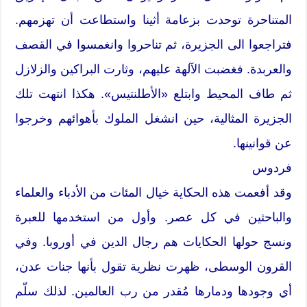
المتناحرة توحدت بزعامة أثينا واستطاعت أن تهزمهم.
فتراجعوا الى الجزيرة، ثم تناحروا وانغمسوا في القصف
والعربدة. فغضبت الآلهة عليهم، وثارت البراكين والزلازل
ثم طاف المحيط وابتلع «الأطلنتيس». هكذا انتهت تلك
الجزيرة المثالية، حين انشغل الملوك بأهوائهم وخرجوا
عن قوانينها.
فردوس
وقد أفعمت هذه الحكاية خيال المئات من الأدباء والعلماء
والباحثين في كل عصر. وأول من استخدمها للعبرة
ونسج حولها الحكايات هم رجال الدين في أوروبا. وفي
القرون الوسطى، ظهرت نظرية تقول بأنها جنات عدن،
أي وجودها ودمارها مُقدر من رب العالمين. لذلك سلّم