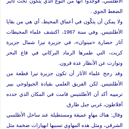
الأطلسي، فوجدوا أنها من النوع الذي يتكّون تحت تأثير
الضغط الجوي .
ولا يمكن أن يتكّون في أعماق المحيط، أي هي من بقايا
الأطلنتيس. وفي سنة 1967، اكتشف علماء المحيطات
آثار حضارة «مينوان»، في جزيرة تيرا شمال جزيرة
كريت، التي طمرها الرماد البركاني في قاع البحر
وتوارت عن الأنظار عدة قرون.
وقد رجح علماء الآثار أن تكون جزيرة تيرا قطعة من
الأطلنتيس. لكن الفريق العلمي بقيادة الجيولوجي بيير
ترمييه أكد أن الأطلنتيس قامت في المكان الذي حدده
أفلاطون، غربي جبل طارق.
وقال: هناك مهاوٍ عميقة ومستطيلة عند ساحل الأطلسي
الشرقي، ومثل هذه المهاوي تسببها انهيارات ضخمة مثل