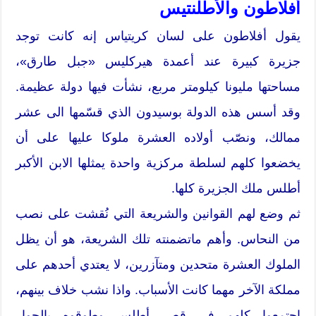
أفلاطون والأطلنتيس
يقول أفلاطون على لسان كريتياس إنه كانت توجد
جزيرة كبيرة عند أعمدة هيركليس «جبل طارق»،
مساحتها مليونا كيلومتر مربع، نشأت فيها دولة عظيمة.
وقد أسس هذه الدولة بوسيدون الذي قسّمها الى عشر
ممالك، ونصّب أولاده العشرة ملوكا عليها على أن
يخضعوا كلهم لسلطة مركزية واحدة يمثلها الابن الأكبر
أطلس ملك الجزيرة كلها.
ثم وضع لهم القوانين والشريعة التي نُقشت على نصب
من النحاس. وأهم ماتضمنته تلك الشريعة، هو أن يظل
الملوك العشرة متحدين ومتآزرين، لا يعتدي أحدهم على
مملكة الآخر مهما كانت الأسباب. واذا نشب خلاف بينهم،
اجتمعوا كلهم في قصر أطلس وطوقوه بالحوار