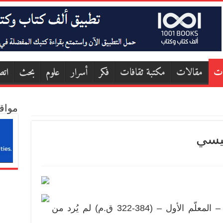
ات
مقالات
مكتبة ثقافات
فكر
أسرار
علوم
بحث
اتص
مواق
ليسي
على الرغم من أن أرسطوطاليس – المعلّم الأول – (384-322 ق.م) لم يُرد من