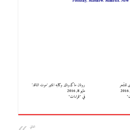
Potolsky, Matthew. Mimesis. New
 للشّعر
رونان ماكدونالد وكتابه المثير ‘موت الناقد’
مايو 8, 2016
ت"
في "قراءات"
التالي