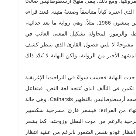
ونتها. ومع ذلك، يبقى منهج أرسطوطاليس صالحاً
ذي اعتبره كياناً متناسقاً وصنعةً متينة. فعند قراءة
رواية النداء للسلعة رقم 49 لتوماس بنتشون 1966، مثلاً، وهي رواية ما بعد حداثية،
، والرموز، لمحاولة تشكيل المعنى الغائب في
ية مفتوحةً لا تلبي فضول القارئ الذي ينتظر كشف
هد الأخير من الرواية، ولكن النهاية لا تُبدّد ذاك
 حدث النهاية فحسب سواءً في التراجيديا الإغريقية
 تكمن في التآلف الذي تُنتجه لغة النص، فيتفاعل
القارئ، وينشأ من هذا التفاعل ما وصفه أرسطوطاليس بالتطهير Catharsis، وهي حالة
انتهاء من القراءة؛ فيشعر قارئ مسرحية شكسبير
مسرحية بالرغم من موت البطل وزوجته، كما يشعر
تظار غودو بنفس الشعور بالرغم من عبثية انتظار