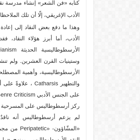
كتابه «فن الشعر» إنشاء مدرسة نق
الأدب الإغريقي، إلّا أن تلك الملاحظا
وهذا ما دفع بعض النقاد إلى إعادة
الأدب، أما أبرز هؤلاء النقاد، 
وستينيات القرن العشرين. ولم تنشأ ه
والتطهير Catharsis
ركز أرسطوطاليس على المسرحية ال
لم يزعم أرسطوطاليس أنه ناقدٌ أد
«المشّاؤون- 