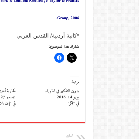
 York & London: Routledge Taylor & Francis
Group, 2006.
*كاتبة أردنية/ القدس العربي
شارك هذا الموضوع:
مرتبط
تدوين التفكير في الماوراء
مُقاربة أخرى
يونيو 14, 2016
ديسمبر 27, 2016
في "فكر"
في "إضاءا
السابق