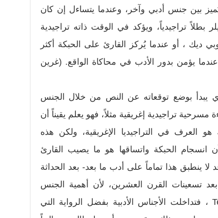
ُميز بين جنس أدبي وآخر، وعندما يتساءل إن كان
بطلاً تراجيدياً، ويؤكد في الوقت ذاته تراجيدية
 ديك ، أو عندما يُركز القارئ على الحبكة أكثر
ندما يؤمن بدور الأدب في محاكاة الواقع. (غرين
الذي يبدأ بوضع توقعاته عن النص من خلال الجنس
سرحية تراجيدية إغريقية مثلاً، فهو يعلم يقيناً أن
هو العرف في التراجيديا الإغريقية، ولكن هذه
لأن انسجام الحبكة واتساقها هو ما يصيب القارئ
لا ينطبق هذا تماماً على أدب ما بعد- بعد الحداثة
Post-  الذي بدأ بعد تسعينات القرن العشرين، لأن أهمية الجنس
الأدبي قد تلاشت لصالح النص Text ، فتداخلت الأجناس الأدبية بفضل الرواية التي