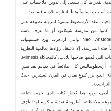
دية، بقدر ما كان يسعى إلى تدوين ملاحظات على
ت أصبحت أساساً متيناً للنظرية الأدبية فيما بعد.
 إحياء النقد الأرسطوطاليسي؛ لمرونة تطبيقه على
فقد كانوا من مدرسة شيكاغو، أو ما عرف باسم
الأرسطوطاليسية الحديثة Neo- Aristotalianism والتي ازدهرت بين خمسينيات
ذه المدرسة، إلا لاعتقاد روّادها بعالمية النظرية
الأرسطوطاليسية، وأهمية المصطلحات التي قّدمها صاحبها للأدب، كالمحاكاة Mimesis،
 ، علاوةً على أن أرسطوطاليس كان طلائعياً في تقديم نقد مبنيٍ
على الجنس الأدبي Genre Criticism ، الذي برز كنوعٍ نقدي في القرن العشرين، حيثُ
تراجيدية.
بي، ومع هذا يُعتبرُ كِتابه الذي جمعه أتباعه
«Peripatetic من مجموعة ملاحظاته، أطروحةً نقديةً مبكرة، لهذا عُرَف
النقد الأرسطوطاليسي بمنهج «ما قبل النقد» Pre-critical Approach. إذ أدرك نقاد