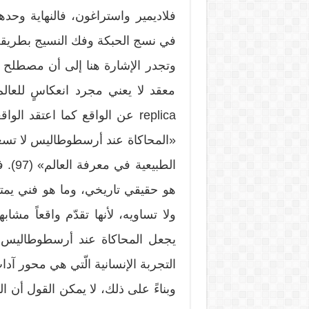
فلاديمير واستراغون، فالنهاية وحده
في نسج الحبكة وفك النسيج بطريقة 
معقد لا يعني مجرد انعكاسٍ للعا
replica عن الواقع كما اعتقد
«المحاكاة عند أرسطوطاليس لا تسعى إ
الطبي
هو حقيقي تاريخي، وما هو فني يمتلك 
ولا تساويه، لأنها تقدّم واقعاً مشابه
يجعل المحاكاة عند أرسطوطاليس «
التجربة الإنسانية الّتي هي محور آداب 
وبناءً على ذلك، لا يمكن القول أن 