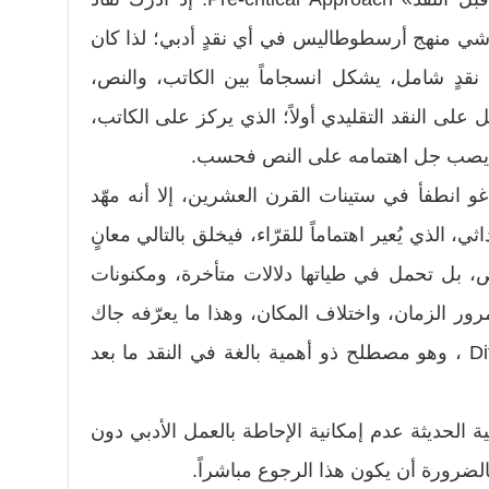
ي منهج أرسطوطاليس في أي نقدٍ أدبي؛ لذا كان
ى نقدٍ شامل، يشكل انسجاماً بين الكاتب، والنص،
 على النقد التقليدي أولاً؛ الذي يركز على الكاتب،
 الذي يصب جل اهتمامه على النص فحسب.
 انطفأ في ستينات القرن العشرين، إلا أنه مهّد
ي، الذي يُعير اهتماماً للقرّاء، فيخلق بالتالي معانٍ
نص، بل تحمل في طياتها دلالات متأخرة، ومكنونات
مرور الزمان، واختلاف المكان، وهذا ما يعرّفه جاك
دريدا Jacque Derrida بِـ Différance ، وهو مصطلح ذو أهمية بالغة في النقد ما بعد
الحديثة عدم إمكانية الإحاطة بالعمل الأدبي دون
ضرورة أن يكون هذا الرجوع مباشراً.