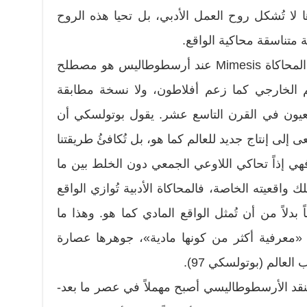
ا لا تُشكل روح العمل الأدبي، بل تحيا هذه الروح
متناسقة محاكية الواقع.
وتجدر الإشارة هنا إلى أن مصطلح المحاكاة Mimesis عند أرسطوطاليس هو مصطلح
لم الخارجي كما زعم أفلاطون، ولا نسخة مطابقة
 الواقعيون في القرن التاسع عشر. يقول بوتولسكي أن
لى إنتاج جديد للعالم كما هو، بل تُكافئُ طريقتنا
عية في معرفة العالم» (97). فهي إذاً تحاكي اللاوعي الجمعي دون الخلط بين ما
واقعيته الخاصة، فالمحاكاة الأدبية تُوازي الواقع
اً بدلاً من أن تُمثل الواقع المادي كما هو. وهذا ما
معرفية أكثر من كونها مادية»، جوهرها عصارة
العالم (بوتولسكي 97).
النقد الأرسطوطاليسي أصبح مهملاً في عصر ما بعد-