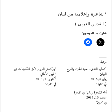
* شاعرة وإعلامية من لبنان
( القدس العربي )
شارك هذا الموضوع:
مرتبط
كسارة البندق.. لحنية الحزن والفرح
أوركسترا النور والأمل للكفيفات تبهر
النبيلين
الجمهور الألماني
يوليو 6, 2015
أكتوبر 11, 2013
في "فنون"
في "فنون"
أيام الشجرة ولياليها..في القاهرة
سبتمبر 15, 2015
في "فنون"