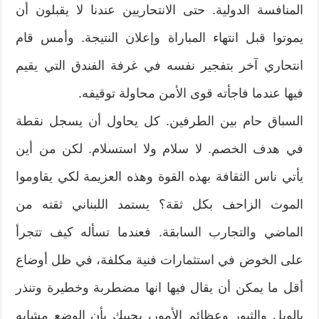
المنافسة الدولية. حتى الانتحاريين عندنا لا يقبلون أن
يموتوا قبل انتهاء المباراة وإعلان النتيجة. وأمس قام
انتحاري آخر بتفجير نفسه في غرفة الفندق التي يقيم
فيها عندما فاجأته قوى الأمن محاولة توقيفه.
السباق حام بين الطرفين. كل يحاول أن يسجل نقطة
في هدف الخصم. لا سلام ولا استسلام. لكن من أين
يأتي ناس الثقافة بهذه القوة وهذه العزيمة لكي يقاوموا
الموت الزاحف بكل ثقة؟ يستمد اللبناني ثقته من
الماضي والتجارب السابقة. فعندما تسأله كيف تتجرأ
على الخوض في استثمارات فنية مكلفة، في ظل أوضاع
أقل ما يمكن أن يقال فيها انها مضطربة وخطيرة وتنذر
بالويل والثبور وعظائم الأمور، يجيبك بأن الوضع مشابه