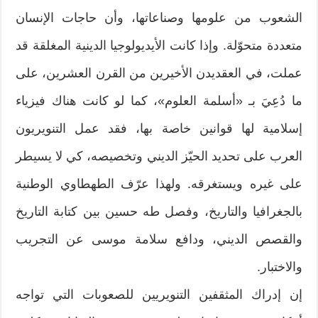
الشعوب من علومها وصناعاتها، وأن حاجات الإنسان
متعددة متحوّلة. وإذا كانت الأيديولوجيا الدينية المغلقة قد
عملت، في العقديدن الأخيرين من القرن العشرين، على
ما دُعِيَ بـ «أسلمة العلوم»، كما لو كانت هناك فيزياء
إسلامية لها قوانين خاصة بها، فقد عمل التنويريون
العرب على تحديد الحيّز الديني وتخصيصه، كي لا يسيطر
على غيره ويستغرقه. ولهذا عرّف الطهطاوي الوطنية
بالجغرافيا والتاريخ، وفصل طه حسين بين كتابة التاريخ
والقصص الديني، ودافع سلامة موسى عن التجريب
والاختبار.
إن إدراك المثقفين التنويريين للصعوبات التي تواجه