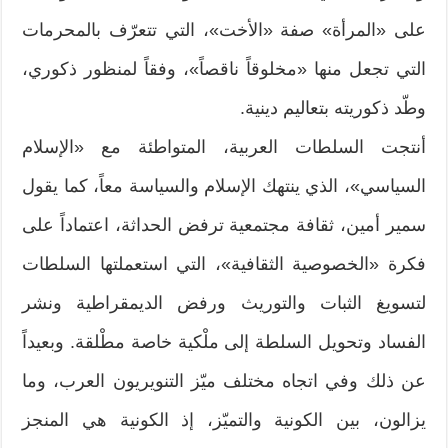
على «المرأة» صفة «الأخت»، التي تتعرّف بالمحرمات
التي تجعل منها «مخلوقاً ناقصاً»، وفقاً لمنظور ذكوري،
وطّد ذكوريته بتعاليم دينية.
أنتجت السلطات العربية، المتواطئة مع «الإسلام
السياسي»، الذي ينتهك الإسلام والسياسة معاً، كما يقول
سمير أمين، ثقافة مجتمعية ترفض الحداثة، اعتماداً على
فكرة «الخصوصية الثقافية»، التي استعملتها السلطات
لتسويغ الثبات والتوريث ورفض الديمقراطية ونشر
الفساد وتحويل السلطة إلى ملْكية خاصة مطْلقة. وبعيداً
عن ذلك وفي اتجاه مختلف ميّز التنويريون العرب، وما
يزالون، بين الكونية والتميّز، إذ الكونية هي المنجز