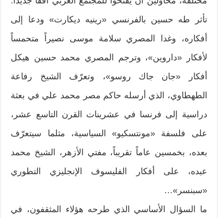
مختلفة، محاولين أن يفتحوا للمجتمع العربي أفقاً جديداً:
تأثر طه حسين بالفرنسي «رينيه ديكارت» ودعا إلى
أفكاره، وغدا المصري سلامة موسى نصيراً متحمساً
لأفكار «داروين»، وترجم المصري محمد حسين هيكل
أفكار «جان جاك روسو»، وتعرّف الشيخ رفاعة
الطهطاوي، الذي أرسله حاكم مصر محمد علي في بعثة
دراسية إلى فرنسا في عشرينات القرن التاسع عشر،
على فلسفة «مونتسكيو» السياسية، مثلما سيتعرّف
بعده، بخمسين عاماً تقريباً، مفتي الأزهر، الشيخ محمد
عبده، على أفكار الفليسوف الإنجليزي التطوري
«سبنسر»…
ما السؤال الأساسي الذي طرحه هؤلاء المثقفون، في