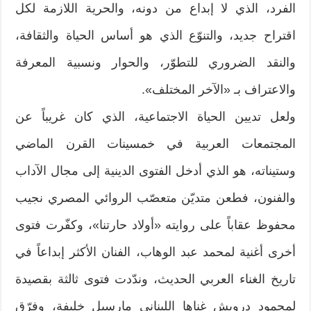
الفرد، الذي لا إبداع من دونه، والحرية اللازمة لكل
اقتراح جديد، والتنوّع الذي هو أساس الحياة والثقافة،
والنقد الضروري للتطوّر، والحوار ونسبية المعرفة
والاعتراف بـ «الآخر المختلف».
ولعل تديين الحياة الاجتماعية، الذي كان غريباً عن
المجتمعات العربية في خمسينات القرن الماضي
وستيناته، هو الذي أدخل الفتوى الدينية إلى مجال الآداب
والفنون، فطعن متديّن متعصّب الروائي المصري نجيب
محفوظ عقاباً على روايته «أولاد حارتنا»، وكفّرت فتوى
أخرى أغنية لمحمد عبد الوهاب، الفنان الأكثر إبداعاً في
تاريخ الغناء العربي الحديث، وندّدت فتوى ثالثة بقصيدة
لمحمود درويش غناها اللبناني مارسيل خليفة، وفرّق