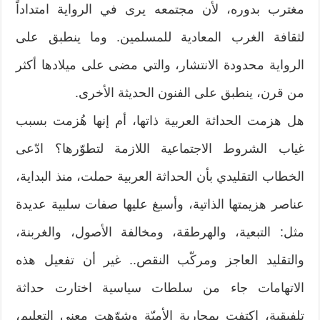
مغترب بدوره، لأن مجتمعه يرى في الرواية امتداداً
لثقافة الغرب المعادية للمسلمين. وما ينطبق على
الرواية محدودة الانتشار، والتي مضى على ميلادها أكثر
من قرن، ينطبق على الفنون الحديثة الأخرى.
هل هزمت الحداثة العربية ذاتها، أم إنها هُزمت بسبب
غياب الشروط الاجتماعية اللازمة لتطوّرها؟ ادّعى
الخطاب التقليدي بأن الحداثة العربية حملت، منذ البداية،
عناصر هزيمتها الذاتية، وأسبغ عليها صفات سلبية عديدة
مثل: التبعية، والهرطقة، ومخالفة الأصول، والغربنة،
والتقليد العاجز ومركّب النقص.. غير أن تفعيل هذه
الاتهامات جاء من سلطات سياسية اختارت حداثة
تلفيقية، اكتفت بمحاربة الأميّة وشوّهت معنى التعليم،