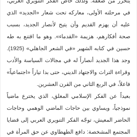
يتحرر من ضعفه. ولذلك خاض الفكر التنويري العربي،
في مرحلته الأولى، معاركه تحت شعار «الجديد» الذي
عليه أن يهزم القديم وأن يتيح لأنصار الجديد، بسبب
صحة أفكارهم، هزيمة «القدماء». وهو ما اقتنع به طه
حسين في كتابه الشهير «في الشعر الجاهلي» (1925).
وجد هذا الجديد أنصاراً له في مجالات السياسة والأدب
وقراءة التراث والاجتهاد الديني، حتى بدا تياراً «اجتماعياً»
فاعلاً، في الربع الثاني من القرن العشرين.
بعيداً عن الفكر الإسلامي المغلق، الذي يخترع ماضياً
نموذجياً، ويساوي بين حاجات الماضي الوهمي وحاجات
الحاضر المعيش، توجّه الفكر التنويري العربي إلى قضايا
المجتمع المشخصة: دافع الطهطاوي عن حق المرأة في