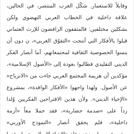
وقابلاً للاستعمار. شكّل الغرب المنتصر، في الحالين،
علاقة داخلية في الخطاب العربي النهضوي ولكن
بشكلين مختلفين: فالمثقفون الرافضون للإرث العثماني
قبلوا بالأفكار التي أنتجت «التفوّق الغربي»، ن دون أن
ينسوا الخصوصية الثقافية لمجتمعاتهم، أما أنصار الفكر
الديني التقليدي فطالبوا بعودة إلى «الأصول الإسلامية»،
مؤكدين أن هزيمة المجتمع العربي جاءت من «الانزياح»
عن الأصول. ولهذا واجهوا «الأفكار الوافدة»، بمشروع
«الإحياء الديني». ولأن هذين الاقتراحين الفكريين وُلدا
رداً على «صدمة حضارية»، فقد حملا معاً «أزمة
داخلية»، فلم يحقق أنصار «النموذج الأوربي»
مشروعهم، ولم ينجز دعاة «الاحياء الإسلامي» ما وعدوا