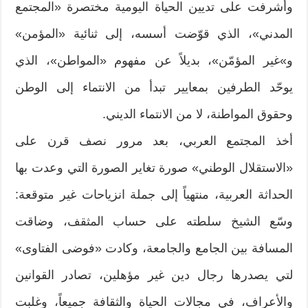
وأشرفت على تديين الحياة اليومية مختصرة «المجتمع
المدني»، الذي قوّضت أسسه، إلى ثنائية «المؤمن»
و»غير المؤمّن»، بديلاً عن مفهوم «المواطن»، الذي
يوحّد الطرفين بمعايير تبدأ من الانتماء إلى الوطن
وحقوق المواطنة، لا من الانتماء الديني.
أخذ المجتمع العربي، بعد مرور نصف قرن على
«الاستقلال الوطني» صورة تغاير الصورة التي وعدت بها
الحداثة العربية، منتهياً إلى جملة انزياحات غير متوقعة:
وسّع الشيخ سلطته على حساب المثقف، وضاقت
المسافة بين الجامع والجامعة، وكادت «فوضى الفتاوى»
لتي يصدرها رجال دين غير مؤهلين، تصادر القوانين
والأعراف، في مجالات الحياة والثقافة جميعاً، وغلبت