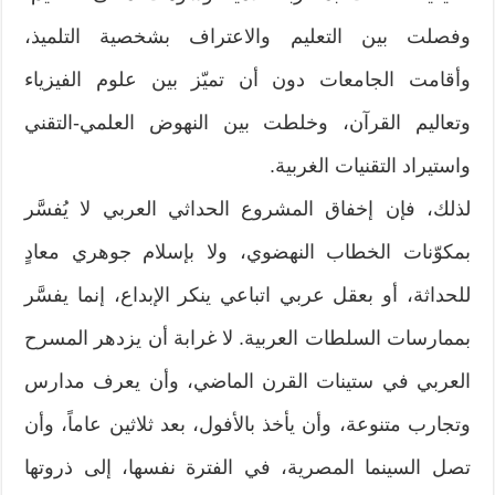
وفصلت بين التعليم والاعتراف بشخصية التلميذ،
وأقامت الجامعات دون أن تميّز بين علوم الفيزياء
وتعاليم القرآن، وخلطت بين النهوض العلمي-التقني
واستيراد التقنيات الغربية.
لذلك، فإن إخفاق المشروع الحداثي العربي لا يُفسَّر
بمكوّنات الخطاب النهضوي، ولا بإسلام جوهري معادٍ
للحداثة، أو بعقل عربي اتباعي ينكر الإبداع، إنما يفسَّر
بممارسات السلطات العربية. لا غرابة أن يزدهر المسرح
العربي في ستينات القرن الماضي، وأن يعرف مدارس
وتجارب متنوعة، وأن يأخذ بالأفول، بعد ثلاثين عاماً، وأن
تصل السينما المصرية، في الفترة نفسها، إلى ذروتها