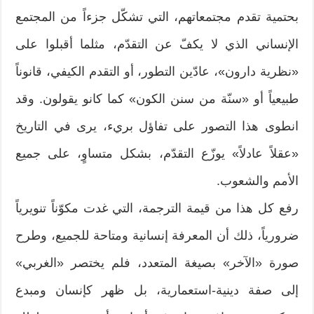
بحتمية تقدم مجتمعاتهم، التي تشكّل جزءاً من المجتمع
الإنساني الذي لا يكفّ عن التقدّم، مثلما أقبلوا على
«نظرية دارون»، عادّين التطور، أو التقدم الكيفي، قانوناً
طبيعياً أو «سنّة من سنن الكون» كما كانو يقولون. وقد
انطوى هذا التصور على تفاؤل بريء، يرى في التاريخ
«عقلاً عادلاً» يوزّع التقدّم، بشكل متساوٍ، على جميع
الأمم والشعوب.
رفع كل هذا من قيمة الترجمة، التي غدت مكوّناً تنويرياً
ضرورياً، ذلك أن المعرفة إنسانية ومتاحة للجميع، وطرح
صورة «الآخر» بصيغة المتعدد، فلم يختصر «الغربي»
إلى صفة دينية-استعمارية، بل ظهر كإنسان ومبدع