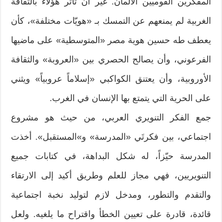
المفكرين القوميين الألمان. غير أن تأثر هؤلاء بالثقافة
الغربية لم يمنعهم عن التمسك بـ «هويّات مختلفة»، كأن
يعطف طه حسين هوية مصر «المتوسطية» على ماضيها
الفرعوني، وأن يصالح الحصري بين «العروبة» والثقافة
الأوروبية، وأن يعتنق الكواكبي «إسلاماً عروبياً» ويثني
على الحرية التي يتمتع بها الإنسان في الغرب.
جمع الفكر التنويري العربي، من حيث هو مشروع
اجتماعي، بين فكرتَي «المدرسة» و»المستقبل». أخذت
المدرسة حيّزاً، له شكل البداهة، في كتابات جميع
التنويريين، فهي مجاز للعلم وطريق أكيد إلى الارتقاء
والتقدم والتطور، ومدخل لازم لتوليد نخبة اجتماعية
قائدة، قادرة على تعيين الخطأ واقتراح ما يلغيه. ولعل