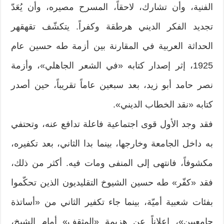
الفنية، وأن تشارك، لاحقاً، المسرح مصيره، وأن يُعَدّ
تجديد الفكر الديني هرطقة وكفراً. يتكشّف تقهقهر
الحداثة العربية في المقارنة بين أزمة طه حسين عام
1925، إثر إصدار كتابه «في الشعر الجاهلي»، وأزمة
نصر حامد أبو زيد، بعد سبعين عاماً تقريباً، حين أصدر
كتابه «نقد الخطاب الديني».
فقد وجد الأول قوى اجتماعية فاعلة تدافع عنه، وتحتفي
به داخل الجامعة وخارجها، بينما بدا الثاني، بعد تكفيره،
مكشوفاً، فانتهى إلى المنفى ومات فيه. أكثر من ذلك،
فقد «كفّر» طه حسين الشيوخ التقليديون الذين تحكّموا
بفئات شعبية أميّة، بينما جاء تكفير الثاني من «أساتذة
جامعيين»، إعلاناً عن هزيمة «المثقف» أمام الشيخ،