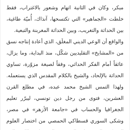
مبكر، وكان في الثانية اتهام وشعور بالاغتراب، فقط
خلطت «الجماهير» التي تكتسحها، آنذاك، أُميّة طاغية،
بين الحداثة والتغريب، وبين الحداثة المغربنة والتبعية.
والواقع أن الوعي الديني المغلَق، الذي أعادة إنتاجه نسق
من «المشايخ» التقليديين شكّل، منذ البداية، وما يزال،
عائقاً أمام الفكر الحداثي، وفقاً لصيغة مزوّرة، تساوي
الحداثة بالإلحاد، والشيخ بالكلام المقدس الذي يستعمله.
ولهذا التمس الشيخ محمد عبده، في مطلع القرن
العشرين، فتوى من رجل دين تونسي، ليبرّر تعليم
الجغرافيا والحساب في «جامعة الأزهر» في مصر،
وشكى السوري قسطاكي الحمصي من اختصار العلوم