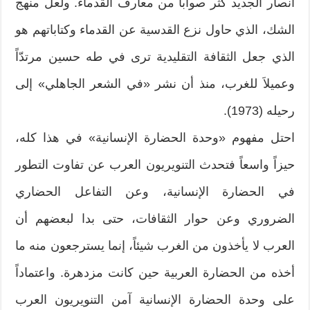
أنصار الجديد كثر صواباً من معارف القدماء. ولعل منهج
الشك، الذي حاول نزع القدسية عن القدماء وكتاباتهم هو
الذي جعل الثقافة التقليدية ترى في طه حسين مرتدّاً
وعميلاَ للغرب، منذ أن نشر «في الشعر الجاهلي» إلى
رحيله (1973).
احتل مفهوم «وحدة الحضارة الإنسانية» في هذا كله،
حيزاً واسعاً فتحدث التنويريون العرب عن تفاوت التطور
في الحضارة الإنسانية، وعن التفاعل الحضاري
الضروري وعن حوار الثقافات، حتى بدا لبعضهم أن
العرب لا يأخذون من الغرب شيئاً، إنما يسترجعون منه ما
أخذه من الحضارة العربية حين كانت مزدهرة. واعتماداً
على وحدة الحضارة الإنسانية آمن التنويريون العرب