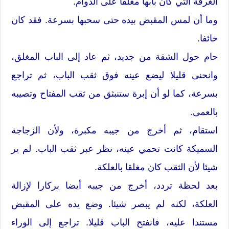
الغرفة التي كان بابها مغلقا على الدوام.
وما أن لمس المقبض بيده حتى سحبها بسرعة. فقد كان
خائفا.
حام حول الشقة من جديد، ثم عاد إلى الباب المغلق،
وانحنى قليلا ليضع عينه فوق ثقب الباب، ثم تراجع
بسرعة، كما لو أن إبرة ستنبثق من ثقب المفتاح وتصيبه
بالعمى.
استقام، ثم أخرج من جيبه مكبرة، ولأن الزجاجة
السميكة كانت تحمي عينه، نظر عبر ثقب الباب. لم ير
شيئا لأن الثقب كان مغلقا بالعلكة.
بعد لحظة تردد، أخرج من جيبه أيضا بركارا لإزالة
العلكة، لكنه لم يبصر شيئا. وضع يده على المقبض
مستندا عليه، فانفتح الباب قليلا. تراجع إلى الوراء