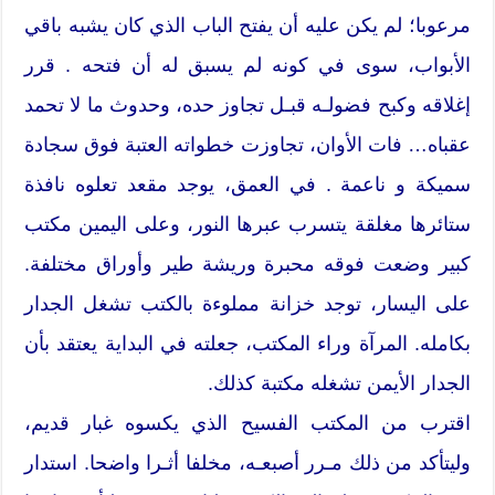
مرعوبا؛ لم يكن عليه أن يفتح الباب الذي كان يشبه باقي
الأبواب، سوى في كونه لم يسبق له أن فتحه . قرر
إغلاقه وكبح فضولـه قبـل تجاوز حده، وحدوث ما لا تحمد
عقباه… فات الأوان، تجاوزت خطواته العتبة فوق سجادة
سميكة و ناعمة . في العمق، يوجد مقعد تعلوه نافذة
ستائرها مغلقة يتسرب عبرها النور، وعلى اليمين مكتب
كبير وضعت فوقه محبرة وريشة طير وأوراق مختلفة.
على اليسار، توجد خزانة مملوءة بالكتب تشغل الجدار
بكامله. المرآة وراء المكتب، جعلته في البداية يعتقد بأن
الجدار الأيمن تشغله مكتبة كذلك.
اقترب من المكتب الفسيح الذي يكسوه غبار قديم،
وليتأكد من ذلك مـرر أصبعـه، مخلفا أثـرا واضحا. استدار