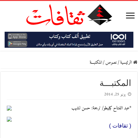
الرئيسية
/
نصوص
/
المكتبـــة
المكتبـــة
يونيو 25, 2014
*عبد الفتاح كيليطو/ ترجمة: حسن لشهب
( ثقافات )