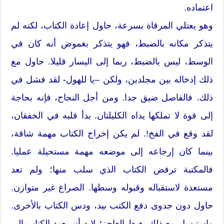
اعتماده.
وهو يعتلي المرقاة بسرعة، حاول إعادة الكتاب، لكنه لم
يتذكر مكانه بالضبط، فهو يتذكر بغموض أنه كان في
الوسط، ليس بالضبط، ربما إلى اليسار قليلا. حاول مع
ذلك إدخاله بين مجلدين، ولكن –يا للهول- لقد فشل في
ذلك. فالفاصل ضيق جدا. ومن أجل النجاح، فإنه بحاجة
إلى قوة لا تملكها يداه الكليلتان. بدأ قلبه في الخفقان،
لقد وقع في الفخ!. لم يكن إخراج الكتاب مهمة شاقة،
بينما كان إرجاعه إلى موضعه مهمة مستحيلة عمليا.
فالمكتبة ترفض الكتاب الذي سلب منها؛ ولم تعد
مستعدة لاستقباله وقبوله وسطها. الصراع غير متوازن.
حاول دون جدوى دفع الكتب بيد، ودس الكتاب بالأخرى.
واستبسل مع ذلك بغيظ العاجز؛ لابد أن يعود الكتاب إلى