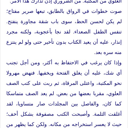
العلوي من المكتبة. من الضروري إذن تدارك هذا الأمر.
صوت خطوات في الرواق بالطابق، تبعها صرير مفتاح؛
لم يكن لحسن الحظ، سوى باب شقة مجاورة ينفتح.
تنفس الطفل الصعداء. لقد نجا بأعجوبة، ولكنه مجرد
إنذار، عليه أن يعيد الكتاب بدون تأخير حتى ولو لم ينتزع
منه سره بعد.
وإذا كان يرغب في الاحتفاظ به أكثر، ومن أجل تجنب
أي شك، عليه أن يغلق الفتحة ويخفيها. فنهض مهرولا
نحو المكتبة، واعتلى المرقاة، ثم ربت على كتب الصف
العلوي، مقربا بعضها من بعض. لم يعد الصف متماسكا
كما كان، والفاصل بين المجلدات صار متساويا، لقد
أغلقت الثلمة. وأصبحت الكتب مصفوفة بشكل أخف؛
حيث لا يعسر استخراجه من مكانه. ولكن كما يظهر من