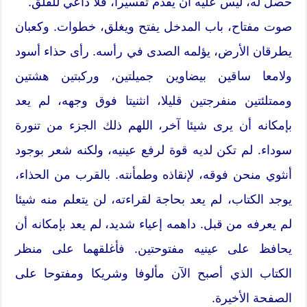
حصل له، ليس عليه أن يقدم تفسيرا، فلا داعي للقلق.
صوت مفتاح، باب المدخل يفتح ويغلق، خطوات. وكعبان
يطرقان الأرض، يؤلمه الصدى في رأسه. رأى حذاء أسود
ولامعا ساقين بيضاوين جميلتين، وركبتين هشتين
وممتلئتين منفرجتين قليلا، انثنيتا فوق وجهه، لم يعد
بإمكانه أن يرى شيئا آخر، اللهم ذلك الجزء من تنورة
سوداء. لم تكن لديه قوة لرفع عينيه، ولكنه شعر بوجود
أنثوي منحن فوقه، لإنقاذه وطمأنته. بالقرب من الحذاء،
يوجد الكتاب، لم يعد بحاجة لقراءته، لن يتعلم منه شيئا
لم يعرفه من قبل. داهمه إعياء شديد، لم يعد بإمكانه أن
يحافظ على عينيه مفتوحتين. فأغلقهما على منظر
الكتاب الذي أصبح الآن مألوفا وشريكا ومفتوحا على
الصفحة الأخيرة.