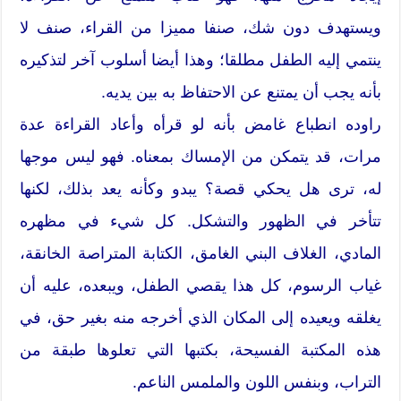
ويستهدف دون شك، صنفا مميزا من القراء، صنف لا
ينتمي إليه الطفل مطلقا؛ وهذا أيضا أسلوب آخر لتذكيره
بأنه يجب أن يمتنع عن الاحتفاظ به بين يديه.
راوده انطباع غامض بأنه لو قرأه وأعاد القراءة عدة
مرات، قد يتمكن من الإمساك بمعناه. فهو ليس موجها
له، ترى هل يحكي قصة؟ يبدو وكأنه يعد بذلك، لكنها
تتأخر في الظهور والتشكل. كل شيء في مظهره
المادي، الغلاف البني الغامق، الكتابة المتراصة الخانقة،
غياب الرسوم، كل هذا يقصي الطفل، ويبعده، عليه أن
يغلقه ويعيده إلى المكان الذي أخرجه منه بغير حق، في
هذه المكتبة الفسيحة، بكتبها التي تعلوها طبقة من
التراب، وبنفس اللون والملمس الناعم.