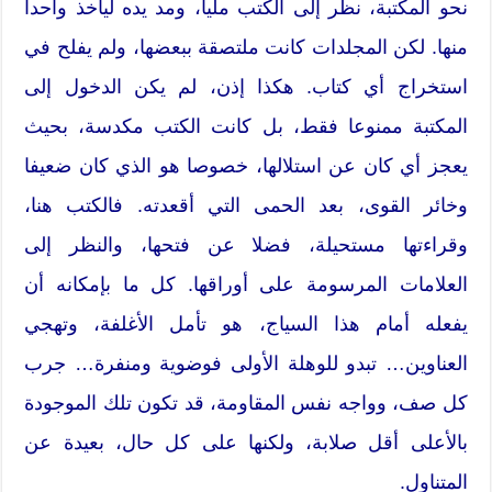
نحو المكتبة، نظر إلى الكتب مليا، ومد يده ليأخذ واحدا
منها. لكن المجلدات كانت ملتصقة ببعضها، ولم يفلح في
استخراج أي كتاب. هكذا إذن، لم يكن الدخول إلى
المكتبة ممنوعا فقط، بل كانت الكتب مكدسة، بحيث
يعجز أي كان عن استلالها، خصوصا هو الذي كان ضعيفا
وخائر القوى، بعد الحمى التي أقعدته. فالكتب هنا،
وقراءتها مستحيلة، فضلا عن فتحها، والنظر إلى
العلامات المرسومة على أوراقها. كل ما بإمكانه أن
يفعله أمام هذا السياج، هو تأمل الأغلفة، وتهجي
العناوين… تبدو للوهلة الأولى فوضوية ومنفرة… جرب
كل صف، وواجه نفس المقاومة، قد تكون تلك الموجودة
بالأعلى أقل صلابة، ولكنها على كل حال، بعيدة عن
المتناول.