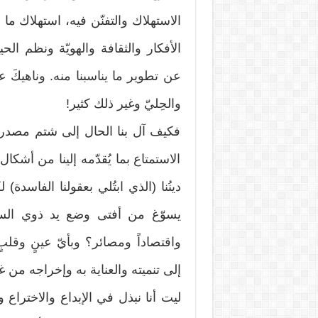
الاستهلاك والتفنّن فيه، استهلاك ما 
الأفكار والثقافة والهويّة ونظم الح
عن تطوير ما يناسبنا منه. وناهيكَ ع
والحِليّ وغير ذلك كثير!
فكيف آل بنا الحال إلى شتم مصدر “سع
الاستمتاع بما يُقدّمه إلينا من أشكا
دينُنا (الذي ابتُلي بعقولنا الفاسدة
يسوّغ من أفتى وضع يد ذوي الس
واقتصاداً ومصائر؟ وبأيّ عينٍ وقلب
إلى تنميته والعناية به وإخراجه من غ
ليت أنا نبذل في الإبداع والاختراع و