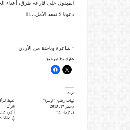
المبذول على قارعة طرق، أعداء الحياة
دعونا لا نفقد الأمل…!!!
* شاعرة وباحثة من الأردن
شارك هذا الموضوع:
مرتبط
ليبيات يرفضن “الوصاية”
تحنيط المرأ
ديسمبر 17, 2013
القرآن
في "إضاءات"
أكتوبر 12, 2017
في "مقالات