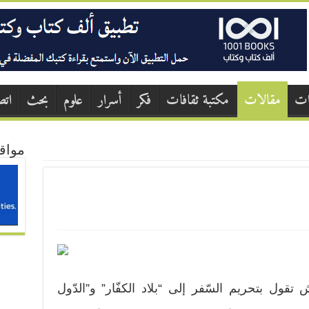
ات
مقالات
مكتبة ثقافات
فكر
أسرار
علوم
بحث
اتص
مواق
قول بتحريم السّفر إلى “بلاد الكفّار” و”الدّول