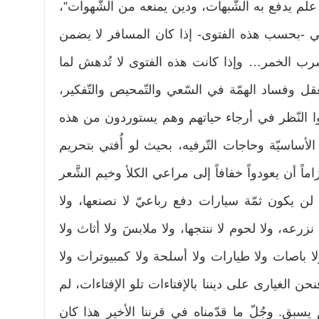
 علم يدفع به الشّبهات، ودين يمنعه من الشّهوات”،
 -بحسب هذه الفتوى- إذا كان المسافر لا يضمن
رب الخمر… وإذا كانت هذه الفتوى لا تُدهش لما
قل وفساد الهمّة في السّعي والتّمحيص والتّفكير،
يلوا النّظر في أرجاء حياتهم وهم يستوردون من هذه
 الأساسيّة وحاجات التّرفيه، بحيث لو أُفتي بتحريم
اماً أن يعودواً خفافاً إلى مراعي الكلأ وخيم الشَّعر
لن يكون ثمّة سيارات دفع رباعيّ لا نصنعها، ولا
نزرعه، ولا لحوم لا ننتجها، ولا ملابسَ ولا أثاث ولا
ا باصات ولا طيارات ولا أسلحة ولا كمبيوترات ولا
 الغيارى على ديننا بالإفتاءات تلو الإفتاءات، لم
يسبق. وجُلّ ما قدّمناه في قرننا الأخير هذا كان