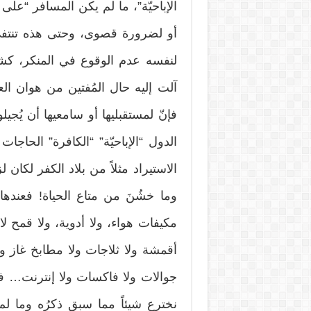
الإباحيّة”، ما لم يكن المسافر “على
أو لضرورة قصوى، وحتى هذه تنتفي
لنفسه عدم الوقوع في المنكر، كش
آلت إليه حال المُفتين من هوان الع
فإنّ لمستقبليها أو سامعيها أن يُج
الدول “الإباحيّة” “الكافرة” الحاجات
الاستيراد مثلاً من بلاد الكفر لكان لز
وما خشُنَ من متاع الحياة! فعندها 
مكيفات هواء، ولا أدوية، ولا قمح لا 
أقمشة ولا ثلاجات ولا مطابخ غاز ول
جوالات ولا فاكسات ولا إنترنت… فنحن
نخترع شيئاً مما سبق ذكرُه وما لم 