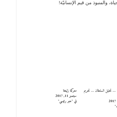
، والمنبوذ من قيم الإنسانيّة!
ة … تحليل السلطان … تحريم
معركة زليخة
سبتمبر 11, 2017
في "خبر رئيسي"
"