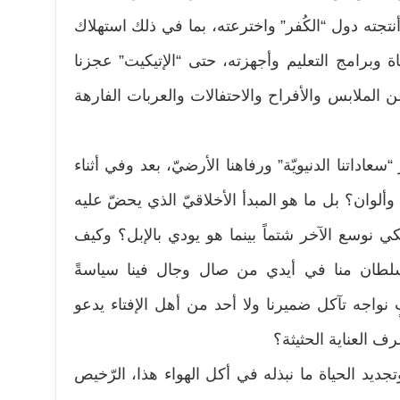
أنتجته دول “الكُفر” واخترعته، بما في ذلك استهلاك
ياة وبرامج التعليم وأجهزته، حتى “الإتيكيت” عجزنا
ن الملابس والأفراح والاحتفالات والعربات الفارهة
اداتنا الدنيويّة” ورفاهنا الأرضيّ، بعد وفي أثناء
ل وألوان؟ بل ما هو المبدأ الأخلاقيّ الذي يحضّ عليه
) لكي نوسع الآخر شتماً بينما هو يودي بالإبل؟ وكيف
لطان منا في أيدي من صال وجال فينا سياسةً
ٍ نواجه تآكل ضميرنا ولا أحد من أهل الإفتاء يدعو
رف العناية الحثيثة؟
تجديد الحياة ما نبذله في أكل الهواء هذا، الرّخيص