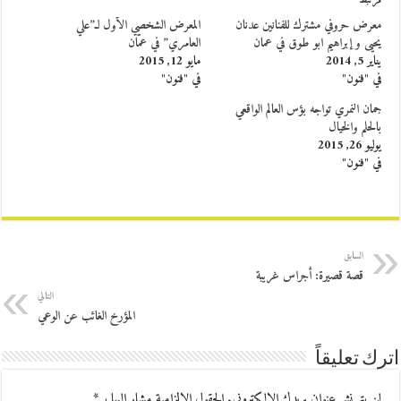
مرتبط
معرض حروفي مشترك للفنانين عدنان
المعرض الشخصي الأول لـ”علي
يحيى و إبراهيم ابو طوق في عمان
العامري” في عمّان
يناير 5, 2014
مايو 12, 2015
في "فنون"
في "فنون"
جمان النمري تواجه بؤس العالم الواقعي
بالحلم والخيال
يوليو 26, 2015
في "فنون"
السابق
قصة قصيرة: أجراس غريبة
التالي
المؤرخ الغائب عن الوعي
اترك تعليقاً
لن يتم نشر عنوان بريدك الإلكتروني.
الحقول الإلزامية مشار إليها بـ
*