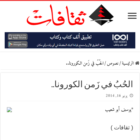
الرئيسية
/
نصوص
/
الحُبُ في زَمن الكورونا..
الحُبُ في زَمن الكورونا..
يونيو 16, 2014
*يوسف أبو شعيب
( ثقافات )