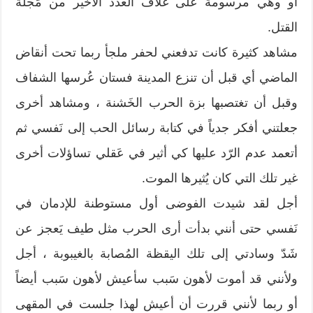
أو وهي مرسومة على غلاف العدد الأخير من مَجلة
القتل.
مشاهد كثيرة كانت تدفعني لحفر ملجأ ربما تحت أنقاض
الماضي أي قبل أن تنزع المدينة فستان عُرسها الشفاف
وقبل أن تغتصبها بزة الحرب الخَشنة ، ومشاهد أخرى
جعلتني أفكر جدياً في كتابة رسائل الحب إلى نَفسي ثم
أتعمد عدم الرّد عليها كي أثير في عَقلي تساؤلات أخرى
غير تلك التي كان يُثيرها الموت.
أجل لقد شيدت الفوضى أول مستوطنة للإدمان في
نَفسي حتى أنني بدأت أرى الحرب مثل طيف يَعجز عن
شَدّ وسادتي إلى تلك اليقظة المُصابة بالغيبوبة ، أجل
ولأنني قد أموت لأهون سَبب سأعيش لأهون سَبب أيضاً
أو ربما لأنني قررت أن أعيش لهذا جلست في المقهى