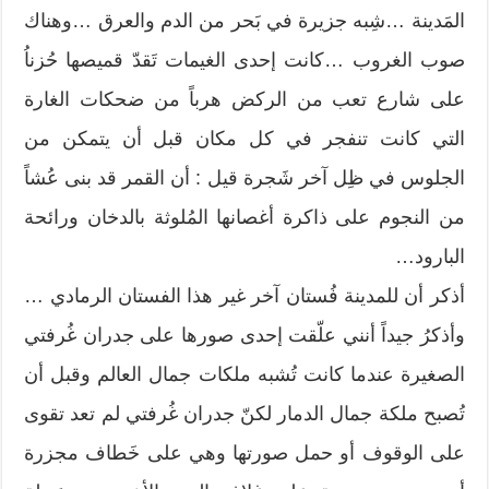
المَدينة …شِبه جزيرة في بَحر من الدم والعرق …وهناك
صوب الغروب …كانت إحدى الغيمات تَقدّ قميصها حُزناُ
على شارع تعب من الركض هرباً من ضحكات الغارة
التي كانت تنفجر في كل مكان قبل أن يتمكن من
الجلوس في ظِل آخر شَجرة قيل : أن القمر قد بنى عُشاً
من النجوم على ذاكرة أغصانها المُلوثة بالدخان ورائحة
البارود…
أذكر أن للمدينة فُستان آخر غير هذا الفستان الرمادي …
وأذكرُ جيداً أنني علّقت إحدى صورها على جدران غُرفتي
الصغيرة عندما كانت تُشبه ملكات جمال العالم وقبل أن
تُصبح ملكة جمال الدمار لكنّ جدران غُرفتي لم تعد تقوى
على الوقوف أو حمل صورتها وهي على خَطاف مجزرة