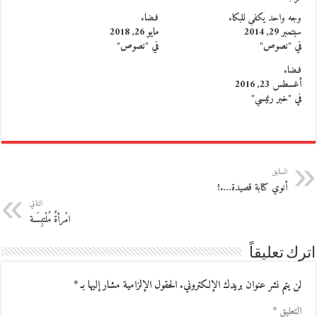
وجه واحد يكفي للبكاء
فـضاء
سبتمبر 29, 2014
مايو 26, 2018
في "نصوص"
في "نصوص"
فـضاء
أغسطس 23, 2016
في "خبر رئيسي"
السابق
أنوي كتابة قصيدة….!
التالي
امْرأةٌ مُلْتبِسَـة
اترك تعليقاً
لن يتم نشر عنوان بريدك الإلكتروني.
الحقول الإلزامية مشار إليها بـ
*
التعليق
*