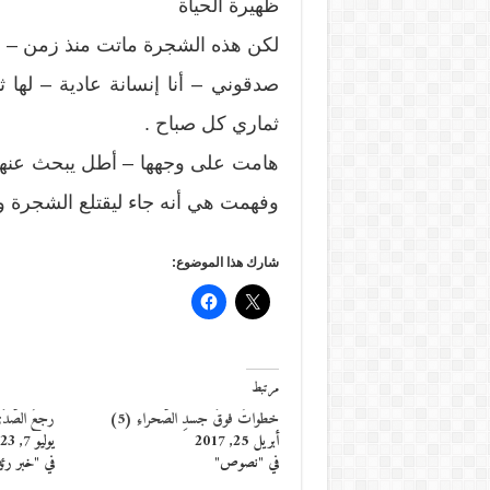
ظهيرة الحياة
لكن هذه الشجرة ماتت منذ زمن – 
صدقوني – أنا إنسانة عادية – لها 
ثماري كل صباح .
هامت على وجهها – أطل يبحث عنها –
وفهمت هي أنه جاء ليقتلع الشجرة 
شارك هذا الموضوع:
مرتبط
خطواتٌ فوقَ جسدِ الصّحراءِ (5)
رجعُ الصَّد
أبريل 25, 2017
يوليو 7, 2023
في "نصوص"
في "خبر رئ