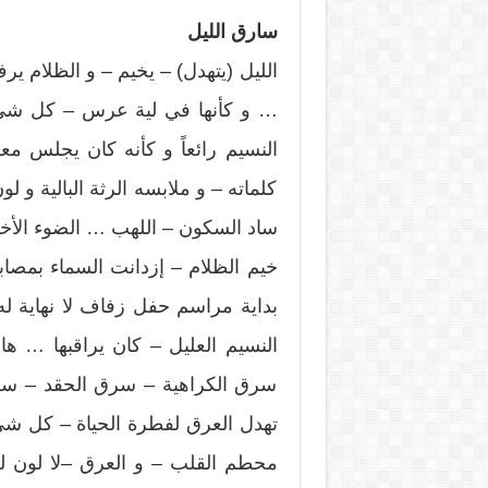
سارق الليل
الليل (يتهدل) – يخيم – و الظلام ي
… و كأنها في لية عرس – كل شيء يو
النسيم رائعاً و كأنه كان يجلس 
كلماته – و ملابسه الرثة البالية و 
ساد السكون – اللهب … الضوء الأخض
خيم الظلام – إزدانت السماء بمصا
بداية مراسم حفل زفاف لا نهاية له
النسيم العليل – كان يراقبها 
سرق الكراهية – سرق الحقد – سر
تهدل العرق لفطرة الحياة – كل شي
محطم القلب – و العرق –لا لون له