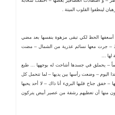
طر – و اصطادت العصافير بعضها – اختفت سحابة
ان لينظفوا القلوب الميتة .
أسعفها الحظ لكي تبقى مزهوة بنفسها بعد مضي
ط – جرت معها نسائم عذرية من الشمال – مضت
ة لها …
بتسماً – يحملق في جسدها أشاحت له بوجهها … طبع
ا اليوم – وضعت رأسها بين يديها – لما تتحمل كل
 – خفق جناح قلبها البريء أنا ذاك – لا أحد يحبها
ظرون منها أن تعطيهم رشفة من عصير أبيض يتركون