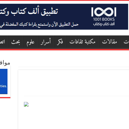
ات
مقالات
مكتبة ثقافات
فكر
أسرار
علوم
بحث
اتص
مواق