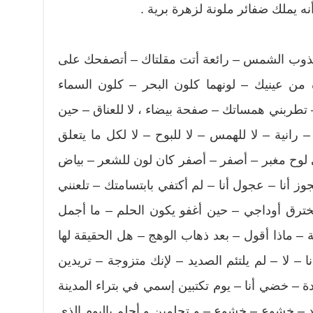
 أنه يملك ضفائر ملونة لزهرة برية .
 تذوب الشمس – رائعة أتت مقلتاك – أتصفحك على
ه من عينيك – لونهما كلون البحر – كلون السماء
 تطربني همساتك – صفحة بيضاء ، لا للعناق – حين
انية – لا للهمس – لا للبوح – لا لكل ما يتعلق
لوح مغبر – أصفر – أصفر كان لون للشعر – بياض
 أنا – عجول أنا – لم أكتفي بابتسامتك – تلعنني
تخترق أوداجي – حين أغفو يكون الحلم – ما أجمل
لة – ماذا أقول – بعد ذهاب الوهج – هل الحقيقة لها
– لا – لم يلتئم الصديد – لإنك متزوجة – تريدين
 – خضي أنا – يوم تكتبين إسمي في بتراء المدينة
 – خشوع – خشوع – و تحلمين و أحلم باليوم الذي