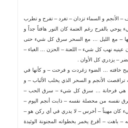
رف – الأنجم و السماء تزدان – تغرد – تفرح و تطرب
حي بالفرح رغم العتمة كان النور هافتاً جداً و
معها – مع الليل … مع السحر سرق كل شيء حتى
لون عينيه نهب كل شيء – اللعنة – الحزن … الغباء –
ر – يزدري كل الأوان .
بيح خافته … الضوء زغردت و فرحت – و كأنها في
 تراقصت الأنجم و السحر الذي يخلب الألباب – و
… ها هي فرحانة … سرق كل شيء – سرق الحب –
ق نفسه من محصلة نفسه – ذابت أنجم اليوم –
ء كان مهيناً – أخرس – لا يدري في أي ركن هو –
 – باهت – أقرع يخمر بخطواته المجنونة الوئيدة