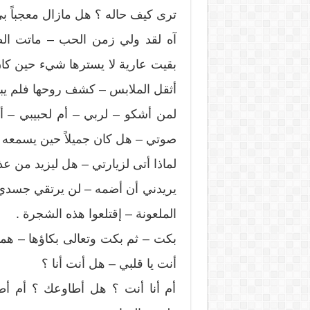
ترى كيف حاله ؟ هل مازال معجباً بي
آه لقد ولي زمن الحب – ماتت الص
بقيت عارية لا يسترها شيء حين كا
أثقل الملابس – كشف روحها فلم يبق 
لمن أشكو – لربي – أم لحبيبي – أم
صوتي – هل كان جميلاً حين يسمعه 
لماذا أتى لزيارتي – هل ليزيد من ع
يريدني أن أضمه – لن يرتقي جسدي
الملعونة – إقتلعوا هذه الشجرة .
بكت – ثم بكت وتعالى بكاؤها – هم
أنت يا قلبي – هل أنت أنا ؟
أم أنا أنت ؟ هل أطاوعك ؟ أم أط