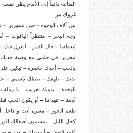
المتأنية دائماً إلى الأمام يظن نفسه
غزوك مر
بين آلاف الوجوه – حين تسهرين –
وجه البحر – منتظراً الياقوت – أ
إنعطفنا – حال القمر – أتغزل فيك –
تبحرين في حلمي مع وصية جدتك – ر
بالحب – أجدك حاضرة – تبكين على 
يديك – تلهفك – نطقك بإسمي – عجوز
الوحدة – بدونك تعريت – يا زبالة 
أيامنا – تنهداتنا – أو يكون الحب قب
طعم الجوز – مغبرة أنت و قاحل أنا 
كحل الليل – يبتسمون أطفالك للوردة
أغفو لإنهض – أستقبلك – وجد – وجد