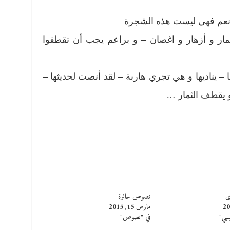
نعم فهي ليست هذه الشجرة
ثمار و أزهار و اغصان – و براعم يجب أن تقطفوا
 يناديها و هي تجري هاربة – لقد أنصت لحديثها –
و يقطف الثمار …
َى
نصوص حائرة
مارس 15, 2015
يسي"
في "نصوص"