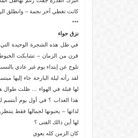
البرك القذرة جفت رغم تهاطل الم
كانت تغطي آخر نجمة – وانطلق الرهب
***
نزق حواء
في ظل هذه الشجرة الوحيدة التي 
قرن من الزمان – تشابكت الخيو
تلوح عن إبتداء يوم غير عادي بالنسب
لقد رأته ليلة البارحة جاء إليها م
لها قبلة في الهواء … ظلت طوال هذ
هذا العذاب ؟ في أول يوم أبتسم لها
لذاتها – يحبونها لجمالها فقط ينت
لها أين ذالك الفتى ؟
كان الزمن كله يعوي