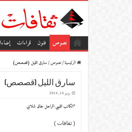
نصوص
فنون
قراءات
إضاء
الرئيسية
/
نصوص
/
سارق الليل (قصصص)
سارق الليل (قصصص)
يونيو 14, 2014
*الكاتب الليبي الراحل خالد شلابي
( ثقافات )