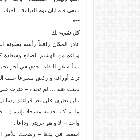
نلتقي فيه ايان يوم القيامة – أحبك .
***
كل شيء لك
غادر المكان رافعاً رأسه بعفونة ا
وراءه من الهشيم الضائع وسعادة ك
يسأله عن اللقاء . حدق في أخر نجمة 
ترك أوراقه و ركض مسرعاً خلف الغ
بحثت عنه … لم تجده – عثرت على ر
، لن تعثري على بعد قراءتك رسالتي
ما أملكه تجدينه مسجلاً بإسمك 
واحد – ألا و هو حريتي وداعاً .
اسقط في يدها – رضخت للأمر ال