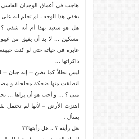
هاجت في أعماق الوجدان القاسي و
يخفي هذا الوجه ، لم تحلم انه على مث
هل هو سعيد بهذا أم أنه شقي ؟ …
مسكين … لا بد أن يفيق من غيبوبته
عابرة في حياته حتى لو كنت حبيبت
ذاكراتها …
ليس بطلاً كما يظن – إنه جبان – 
انطلقت منها ضحكة مجلجلة و مضت 
متى ؟ … و أحب هو أن يراها … تح
اهتزت الأرض – لأنها لم تحتمل لقا
يسأل .
هل رأيته ؟ .. هل رأيتها؟؟