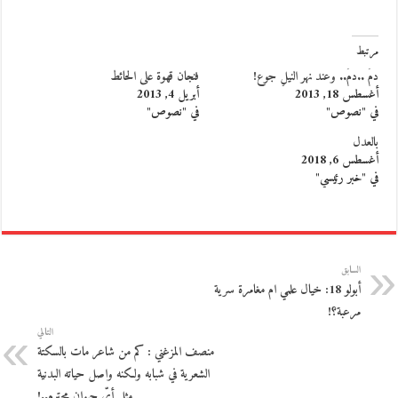
مرتبط
دمٌ ..دمٌ.. وعند نهر النيلِ جوع!
فنجان قهوة على الحائط
أغسطس 18, 2013
أبريل 4, 2013
في "نصوص"
في "نصوص"
بالعدل
أغسطس 6, 2018
في "خبر رئيسي"
السابق
أبولو 18: خيال علمي ام مغامرة سرية
مرعبة؟!
التالي
منصف المزغني : كم من شاعر مات بالسكتة
الشعرية في شبابه ولكنه واصل حياته البدنية
مثل أيّ حيوان محترم..!