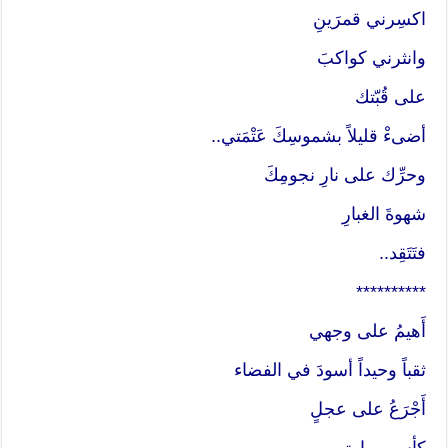
اكسِرني قمرَينِ
وانثرني كواكبَ
على قُبّتك
أضىءْ قليلاً بشموسِكَ عَتْمَتي..
وحرِّك على نارِ نجومِكَ
شهوةَ الغبارِ
فتَتَقِد..
**********
أَهيمُ على وجهي
ثقباً وحيداً أسودَ في الفضاء
أَجْرَعُ على عجلٍ
كأس مرارتي