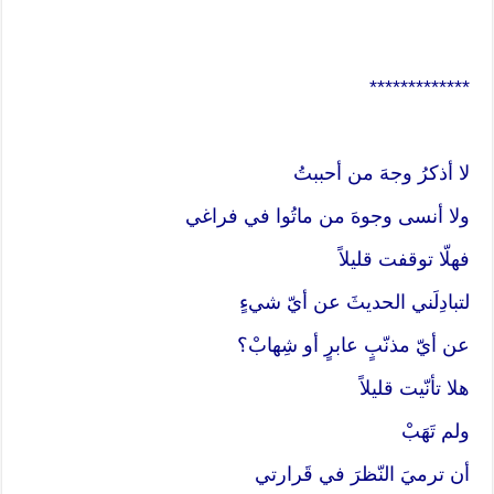
*************
لا أذكرُ وجهَ من أحببتُ
ولا أنسى وجوهَ من ماتُوا في فراغي
فهلّا توقفت قليلاً
لتبادِلَني الحديثَ عن أيّ شيءٍ
عن أيّ مذنّبٍ عابرٍ أو شِهابْ؟
هلا تأنّيت قليلاً
ولم تَهَبْ
أن ترميَ النّظرَ في قَرارتي