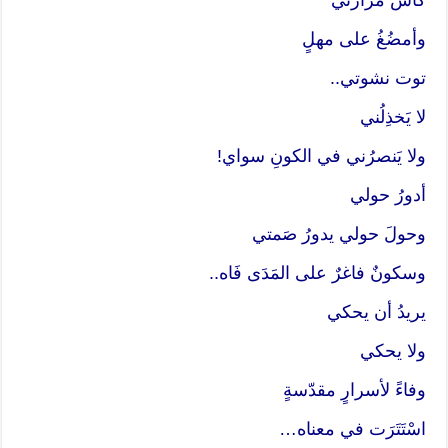
وأمضُغُ على مهلٍ
توت نشوتي..
لا يَخذِلُني
ولا يَنصرُني في الكونِ سواي!
أدورُ حولي
وحولَ حولي يدورُ صَمتي
وسكونٌ فاغرٌ على المَدَى فَاه..
يريدُ أن يحكي
ولا يحكي
وفاءً لأسرارٍ مقدّسةٍ
اسْتَتَرَت في معناه…