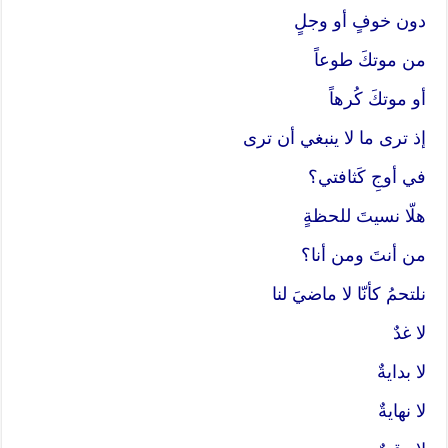
دون خوفٍ أو وجلٍ
من موتكَ طوعاً
أو موتكَ كُرهاً
إذ ترى ما لا ينبغي أن ترى
في أوجِ كَثافتي؟
هلّا نسيتَ للحظةٍ
من أنتَ ومن أنا؟
نلتحمُ كأنّا لا ماضيَ لنا
لا غدٌ
لا بدايةٌ
لا نهايةٌ