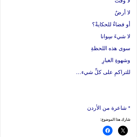
لا وقتٌ
لا أرضٌ
أو فضاءٌ للحكايةْ؟
لا شيءَ سِوانا
سوى هذه اللحظةِ
وشهوةِ الغبارِ
للتراكمِ على كلِّ شيء…
* شاعرة من الأردن
شارك هذا الموضوع: