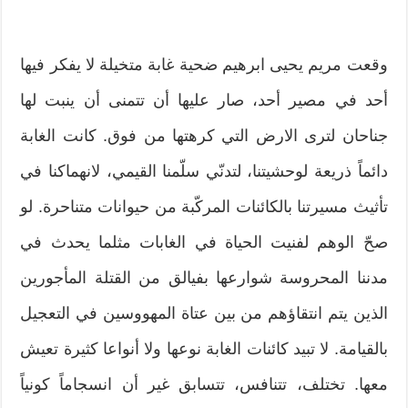
وقعت مريم يحيى ابرهيم ضحية غابة متخيلة لا يفكر فيها
أحد في مصير أحد، صار عليها أن تتمنى أن ينبت لها
جناحان لترى الارض التي كرهتها من فوق. كانت الغابة
دائماً ذريعة لوحشيتنا، لتدنّي سلّمنا القيمي، لانهماكنا في
تأثيث مسيرتنا بالكائنات المركّبة من حيوانات متناحرة. لو
صحّ الوهم لفنيت الحياة في الغابات مثلما يحدث في
مدننا المحروسة شوارعها بفيالق من القتلة المأجورين
الذين يتم انتقاؤهم من بين عتاة المهووسين في التعجيل
بالقيامة. لا تبيد كائنات الغابة نوعها ولا أنواعا كثيرة تعيش
معها. تختلف، تتنافس، تتسابق غير أن انسجاماً كونياً