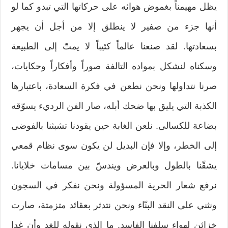
يظل مهيمناً بغموض هوائه على حركاتها التي تبدو كما لو
أنها جزء من صفير لا ينطلق إلا من أجل أن يجهر
بسعادتها. لقد صنعنا عالماً كئيباً لا يمتّ إلى الطبيعة
وسكناه لنشكل بمواده التالفة صوراً وأفكاراً وحكايات،
صرنا نتداولها ونحن نطعن في فكرة السعادة، باعتبارها
الكذبة التي يليق بها ضحك أبله، صار الفن الرديء يسوّقه
بضاعة للكسالى. نلعن الغابة حين يقودنا تشبثنا بالفوضى
إلى الخطر، وإلا فإن البديل لن يكون سوى نظام قمعي
يشقّنا بالطول وبالعرض ويندسّ بين مسامات خلايانا.
نرفع شعار الحرية المسؤولة ونحن نفكر في السجون
ونثني على النقد البنّاء ونحن نتدثر بعقائد متزمتة، صارت
خزائن لهواء سلفنا الفاسد. ما الذي نقوله للغد وأن غدا