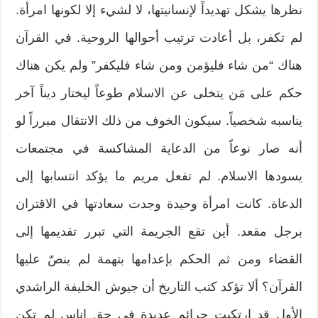
نظرها يشكل تهديداً لإنسانيتها، لا لشيء إلا لكونها امرأة.
لم تكفر، بل أعادت ترتيب أحوالها الروحية. في القرآن
هناك “من شاء فليؤمن ومن شاء فليكفر” ولم يكن هناك
حكم على مَن يتخلى عن الاسلام طوعاً ليختار ديناً آخر
يناسبه شخصياً. سيكون الخوف من ذلك الانتقال مبرراً لو
أنه صار نوعاً من الدعاية المشاكسة في مجتمعات
يسودها الاسلام. لم تفعل مريم ما يؤكد انتسابها إلى
الدعاة. كانت امرأة وحيدة وجدت سعادتها في الاقتران
برجل مقعد. أين تقع الجريمة التي تبرر تقديمها إلى
القضاء ومن ثم الحكم بإعدامها بتهمة لم ينصّ عليها
القرآن؟ ألا تؤكد كتب التاريخ أن جيوش الخليفة الراشدي
الأول قد ارتكبت جرائم عديدة في حق اناس لم تكن