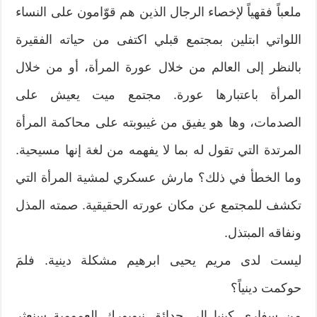
ملعباً فقهياً لإخصاء الرجال الذين هم قوّامون على النساء
اللواتي ابتلين بمجتمع قبلي اكتفى من حياته الفقيرة
بالنظر إلى العالم من خلال عورة المرأة، أو من خلال
المرأة باعتبارها عورة. مجتمع ميت يعيش على
الصدمات، وها هو يفيق من غيبوبته على محاكمة المرأة
المرتدة التي تقول له بما لا يفهمه من لغة إنها مسيحية.
وما الخطأ في ذلك؟ مارش عسكري لمشية المرأة التي
تكشف للمجتمع عن مكان عورته الحقيقية. صمته المذل
ونفاقه المبتذل.
ليست لدى مريم يحيى ابرهيم مشكلة دينية. فلمَ
حوكمت دينياً؟
من سفاري كينيا إلى حدائق نيويورك العمومية سنعثر