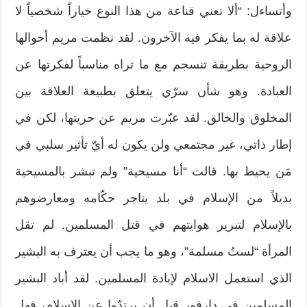
وأتساءل: “ألا تعني قناعة من هذا النوع خياراً شخصياً لا
علاقة له بما يفكر فيه الآخرون. لقد نظمت مريم أحوالها
الروحية بطريقة تنسجم مع ما تراه مناسباً لفكرتها عن
العبادة. وهو شأن سرّي يتعلق بطبيعة العلاقة بين
المخلوق والخالق. لقد عبّرت مريم عن حريتها، لكن في
إطار ذاتي، غير مجتمعي ولن يكون له أيّ تأثير سلبي في
مَن يحيط بها. قالت “أنا مسيحية” ولم تبشر بالمسيحية
بديلاً من الإسلام في بلد يتاجر حكّامه ومعارضوهم
بالإسلام لتبرير هوايتهم في قتل المسلمين. لم تقل
المرأة “لستُ مسلمة”، وهو ما يجب أن يعترف به البشير
الذي استعمل الاسلام لإبادة المسلمين. لقد أباد البشير
المسلمين في دارفور قبل أن يرتدّوا عن الإسلام، فهل