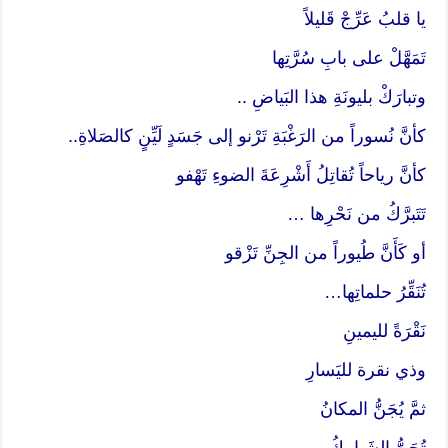
يا قلبُ عَرِّجْ قَليلاً
تَمَهَّلْ على بابِ سُرَّتِها
وتبارَكْ بليونَةِ هذا البَياضِ ..
كأنَّ نُسوراً من الرَغْبَةِ تَرْنو إلى جَسَدٍ لَيِّنٍ كالصَلاةِ..
كأنَّ رياحاً تُقاتِلُ أَشْرِعَةَ الضوءِ تَهْفو
تَتَبرَّكُ من نَحْرِها …
أو كَأَنَّ طُيوراً من الجِنِّ تَزْقو
تُنَقِّرُ حلماتِها…
نَقْرَةً لليمينِ
وذي نقرة لليَسارِ
ثمَّ يُجَنُّ المكانُ
تُجَنُّ الشَبابيكُ