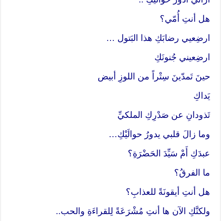
هل أنتِ أُمّي؟
ارضِعيي رضابَكِ هذا البَتول …
ارضِعيني جُنونَكِ
حينَ تَمدّينَ سِتْراً من اللوزِ أبيض
يَداكِ
تَذودانِ عن صَدْرِكِ الملكيِّ
وما زالَ قلبي يدورُ حوالَيْكِ…
عبدَكِ أَمْ سَيِّدَ الحَضْرَةِ؟
ما الفرقُ؟
هل أنتِ أيقونَةً للعذابِ؟
ولكنَّكِ الآن ها أنتِ مُشْرَعَةً لِلقراءَةِ والحب..