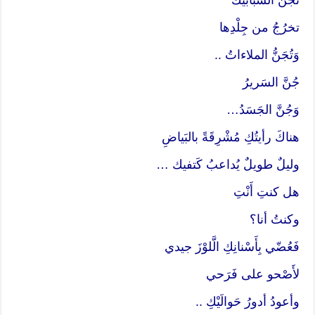
تخرُجُ من جِلْدِها
وَتُجَنُّ الملاءاتُ ..
جُنَّ السَريرُ
وَجُنَّ الجَسَدُ…
هناكَ رأيتُكِ مُشْرِقَةً بالبَياضِ
وليلٌ طويلٌ يُداعبُ كَتفيك …
هل كنتِ أَنْتِ
وكنتُ أنا؟
فَعُضّي بِأَسْنانِكِ الَّلوْزَ جيدي
لأَصْحو على فَرَحي
وأعودُ أدورُ حَوالَيْكِ ..