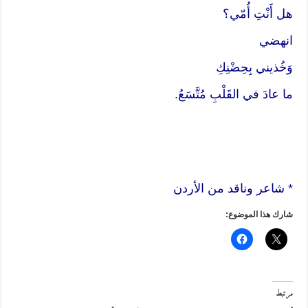
هل أَنْتِ أُمّي؟
انهضي
وَخُذيني بِحِضْنِكِ
ما عادَ في القَلْبِ مُتَّسَعُ.
* شاعر وناقد من الأردن
شارك هذا الموضوع:
مرتبط