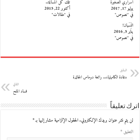
أسراري الصغيرة
تلك كل المسألة..
يوليو 17, 2017
أكتوبر 22, 2015
في "نصوص"
في "مقالات"
النِّسْيان!
يناير 5, 2016
في "نصوص"
السابق
«غادة الكاميليا».. رائعة دوماس الخالدة
التالي
فساد الملح
اترك تعليقاً
لن يتم نشر عنوان بريدك الإلكتروني.
الحقول الإلزامية مشار إليها بـ
*
التعليق
*