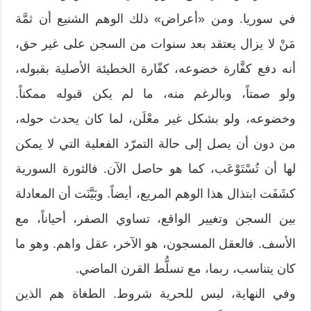
في سوريا. ومن «أعراض» ذلك الوهم الشنيع أن ثمَّة
مَنْ لا يزال يعتقد بعد سنوات من السجن على غير حق،
أنه دفع كفَّارة خضوعه، كفّارة الخطيئة الأصلية بقبوله،
ولو صمتاً، وبالرغم منه، ما لم يكن قبوله ممكناً.
وخضوعه، ولو بشكل غير معْلَن، لما كان يحدث حوله،
من دون أن يصل إلى حالة التمرّد الفعلية التي لا يمكن
لها أن تُسْتَوْعَب، كما هو حاصل الآن. فالثورة السورية
كشَفَت ابتذال هذا الوهم المريع، أيضاً. وبَيَّنَت أن المعادلة
بين السجن وتغيير الواقع، تساوي الصفر، أحياناً، مع
الأسف. فالعقل المسجون، هو الآخر، عقل واهم. وهو ما
كان يتناسب، ربما، مع تسلُّط القرن الماضي.
وفي النهاية، ليس للحرية شروط. الطغاة هم الذين