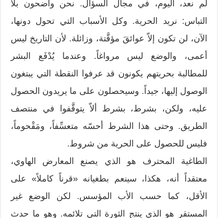
لم نعد، اليوم، في مجال السؤال. نحن واضحون بلا
التباس: نريد الحرية. وكل الأسباب التي تحول دونها،
الآن، لن تكون إلاّ عوائقَ مؤقَّتة، وزائلة. لأن التاريخ ليس
أعمى، والوضع ليس مرواغاً. وعندما يُدْفَع البشر
للمطالبة بحريتهم يكونون قد عرفوا النقطة التي يبتغون
الوصول إليها، جيداً. وسيحصلون على ما يريدون الحصول
عليه، ولكن، بشرط، بشرط ألاّ يتوقَّفوا في منتصف
الطريق. وحتى هذا الشرط أحسّه متعسِّفاً، ومَقْحوماً،
فليس للحصول على الحرية من شروط.
الطاغية المحترف هو الذي يصنع المعارض الهاوي،
معتقداً أنه، هكذا، سينعم بطغيانه «قرناً كاملاً» على
الأقل، كما حسب الأب المؤسس. لكن الوضع غير
المستقر هو الذي ينتج الثورة التي تلائمه. وهو ما حدث