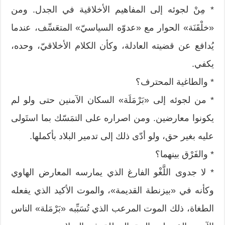
* مِنْ لجوئه إلى المفاهيم الأخلاقية في الجدل. ومن
«خلْقَنَة» الحوار مع «عدوّه السياسيّ» المتعَسِّف، عندما
يُدافع عن قضيته العادلة، وكأن الكلام الأخلاقيّ، وحده،
يكفي.
* والطاغية المحترف؟
* من لجوئه إلى «بَرْمَلَة» السكان الآمنين حتى ولو لم
يكونوا معارضين. ومن اصراره على التمَسّك بما استَولى
عليه بغير حق، ولو أدّى ذلك إلى تدمير البلاد بأكملها.
* والفَرْق بينهما؟
* لا جدوى اللَّغْو الفارغ الذي يمارسه المعارض الهاوي
وكأنه في «بيزنطة القديمة»، والموت الأكيد الذي يفعله
الطغاة، ذلك الموت المرعب الذي تُسَبِّبه «بَرْمَلة» الناس