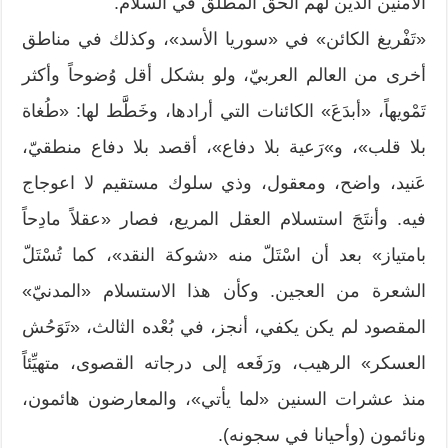
الآمنين الذين لهم الحق المطلق في السلام.
«تَفْريغ الكائن» في «سوريا الأسد»، وكذلك في مناطق
أخرى من العالم العربيّ، ولو بشكل أقل وُضوحاً وأكثر
تَمْويهاً، «أبدَعَ» الكائنات التي أرادها، وخَطََّط لها: «طُغاة
بلا قلب»، و»رَعية بلا دفاع»، أقصد بلا دفاع منطقيّ،
عَنيد، واضح، ومعقول، وذي سلوك مستقيم لا اعوجاج
فيه. وأنتَجَ استسلام العقل المريع، فصار «عقلاً مادِحاً
بامتياز» بعد أن اسْتَلّ منه «شوكة النقد»، كما تُسْتَلّ
الشعرة من العجين. وكأن هذا الاستسلام «المدنيّ»
المقصود لم يكن يكفي، أنجز، في بُعْده الثالث، «تَوَحُش
العسكر» الرهيب، ورَفَعه إلى درجاته القصوى، متهيِّئاً
منذ عشرات السنين «لما يأتي»، والمعارضون هائمون،
ونائمون (وأحيانا في سجونه).