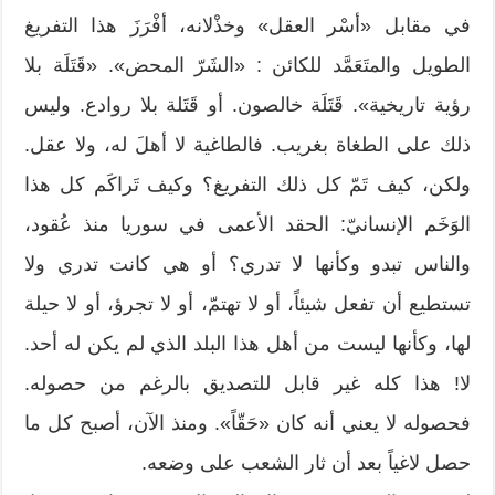
في مقابل «أسْر العقل» وخذْلانه، أفْرَزَ هذا التفريغ
الطويل والمتَعَمَّد للكائن : «الشَرّ المحض». «قَتَلَة بلا
رؤية تاريخية». قَتَلَة خالصون. أو قَتَلة بلا روادع. وليس
ذلك على الطغاة بغريب. فالطاغية لا أهلَ له، ولا عقل.
ولكن، كيف تَمّ كل ذلك التفريغ؟ وكيف تَراكَم كل هذا
الوَخَم الإنسانيّ: الحقد الأعمى في سوريا منذ عُقود،
والناس تبدو وكأنها لا تدري؟ أو هي كانت تدري ولا
تستطيع أن تفعل شيئاً، أو لا تهتمّ، أو لا تجرؤ، أو لا حيلة
لها، وكأنها ليست من أهل هذا البلد الذي لم يكن له أحد.
لا! هذا كله غير قابل للتصديق بالرغم من حصوله.
فحصوله لا يعني أنه كان «حَقّاً». ومنذ الآن، أصبح كل ما
حصل لاغياً بعد أن ثار الشعب على وضعه.