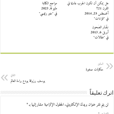
هل يمكن أن تكون الحرب عادلة في
مواجع الكتابة
القرن 21؟
مايو 6, 2023
أغسطس 25, 2014
في "خبر رئيسي"
في "قراءات"
نَـقّـار الصُحون
أبريل 6, 2013
في "مقالات"
السابق
حكايات صغيرة
التالي
يوسف رزوقة يودع براءة العالم
اترك تعليقاً
لن يتم نشر عنوان بريدك الإلكتروني.
الحقول الإلزامية مشار إليها بـ
*