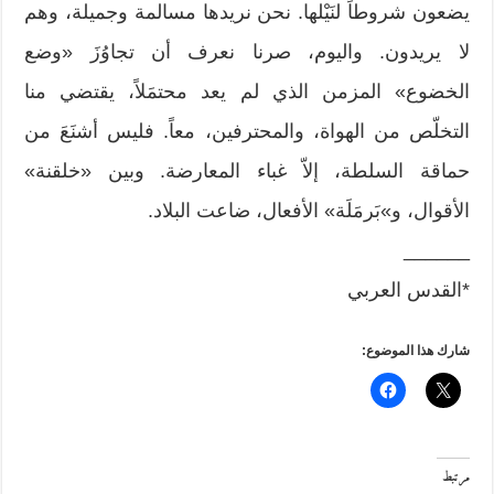
يضعون شروطاً لنَيْلها. نحن نريدها مسالمة وجميلة، وهم
لا يريدون. واليوم، صرنا نعرف أن تجاوُزَ «وضع
الخضوع» المزمن الذي لم يعد محتمَلاً، يقتضي منا
التخلّص من الهواة، والمحترفين، معاً. فليس أشنَعَ من
حماقة السلطة، إلاّ غباء المعارضة. وبين «خلقنة»
الأقوال، و»بَرمَلَة» الأفعال، ضاعت البلاد.
______
*القدس العربي
شارك هذا الموضوع:
مرتبط