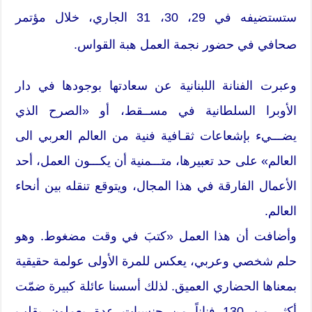
ستستضيفه في 29، 30، 31 الجاري، خلال مؤتمر
صحافي في حضور نجمة العمل هبة القواس.
وعبرت الفنانة اللبنانية عن سعادتها بوجودها في دار
الأوبرا السلطانية في مســقط، أو «الصرح الذي
يضـــيء بإشعاعات ثقـافية فنية من العالم العربي الى
العالم» على حد تعبيرها، متـــمنية أن يكـــون العمل، أحد
الأعمال الفارقة في هذا المجال، ويتوقع تنقله بين أنحاء
العالم.
وأضافت أن هذا العمل «كتبَ في وقت مضغوط. وهو
حلم شخصي وعربي، يعكس للمرة الأولى عولمة حقيقية
بمعناها الحضاري العميق. لذلك أسسنا عائلة كبيرة ضمّت
أكثر من 130 فناناً من جنسيات عدة يعملون بقلب