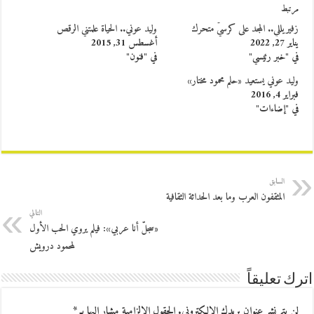
مرتبط
زفيريللي.. المجد على كرسيّ متحرك
وليد عوني.. الحياة علمتني الرقص
يناير 27, 2022
أغسطس 31, 2015
في "خبر رئيسي"
في "فنون"
وليد عوني يستعيد «حلم محمود مختار»
فبراير 4, 2016
في "إضاءات"
السابق
المثقفون العرب وما بعد الحداثة الثقافية
التالي
«سجلّ أنا عربي»: فيلم يروي الحب الأول
لمحمود درويش
اترك تعليقاً
لن يتم نشر عنوان بريدك الإلكتروني.
الحقول الإلزامية مشار إليها بـ
*