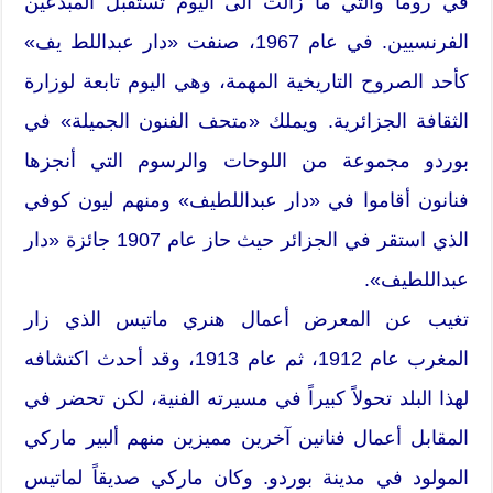
في روما والتي ما زالت الى اليوم تستقبل المبدعين
الفرنسيين. في عام 1967، صنفت «دار عبداللط يف»
كأحد الصروح التاريخية المهمة، وهي اليوم تابعة لوزارة
الثقافة الجزائرية. ويملك «متحف الفنون الجميلة» في
بوردو مجموعة من اللوحات والرسوم التي أنجزها
فنانون أقاموا في «دار عبداللطيف» ومنهم ليون كوفي
الذي استقر في الجزائر حيث حاز عام 1907 جائزة «دار
عبداللطيف».
تغيب عن المعرض أعمال هنري ماتيس الذي زار
المغرب عام 1912، ثم عام 1913، وقد أحدث اكتشافه
لهذا البلد تحولاً كبيراً في مسيرته الفنية، لكن تحضر في
المقابل أعمال فنانين آخرين مميزين منهم ألبير ماركي
المولود في مدينة بوردو. وكان ماركي صديقاً لماتيس