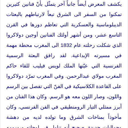
يكشف المعرض أيضاً جانباً آخر يتمثّل بأنّ فنانين كثيرين
تمكنوا من السفر الى الشرق تبعاً لارتباطهم بالبعثات
الديبلوماسية والعسكرية التي تعاظم دورها في القرن
التاسع عشر، ومن أشهر أولئك الفنانين أوجين دولاكروا
الذي شكلت رحلته عام 1832 الى المغرب محطة مهمة
في مسيرته الإبداعية. لقد رافق البعثة الرسمية
الفرنسية التي عيّنها الملك لويس فيليب للقاء حاكم
المغرب مولاي عبدالرحمن. وفي المغرب تمرّد دولاكروا
على القاعدة الكلاسيكية في الفنّ التي تفصل بين الرسم
واللون، وصار اللون معه هو الرسم. وكان هذا الفنان من
أبرز ممثلي التيار الرومنطيقي في الفن الفرنسي، وكان
مأخوذاً بمناخات الشرق وما تولده لديه من دهشة
وجماليات جديدة. صحيح أنه تناول في لوحاته ورسومه