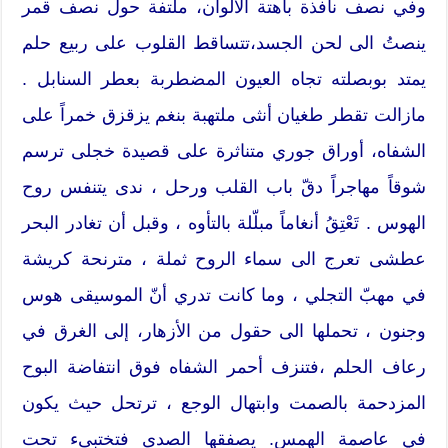
وفي نصف نافذة باهتة الألوان، ملتفة حول نصف قمر
ينصتُ الى لحن الجسد،تتساقط القلوب على ربيع حلم
يمتد بوبصلته تجاه العيون المضطربة بعطر السنابل .
مازالت تقطر طغيان أنثى ملتهبة بنغم يزقزق خمراً على
الشفاه، أوراق جوري متناثرة على قصيدة خجلى ترسم
شوقاً مهاجراً دقّ باب القلب ورحل ، ندى يتنفس روح
الهوس . تَعْتِقُ أنغاماً مبلّلة بالتأوه ، وقبل أن تغادر البحر
عطشى تعرج الى سماء الروح ثملة ، مترنحة كريشة
في مهبّ التجلي ، وما كانت تدري أنّ الموسيقى هوس
وجنون ، تحملها الى حقول من الأزهار، إلى الغرق في
رعاف الحلم ،فتنزف أحمر الشفاه فوق انتفاضة البوح
المزدحمة بالصمت وابتهال الوجع ، ترتحل حيث يكون
في عاصمة الهمس. يصفقها الصدى فتختبىء تحت