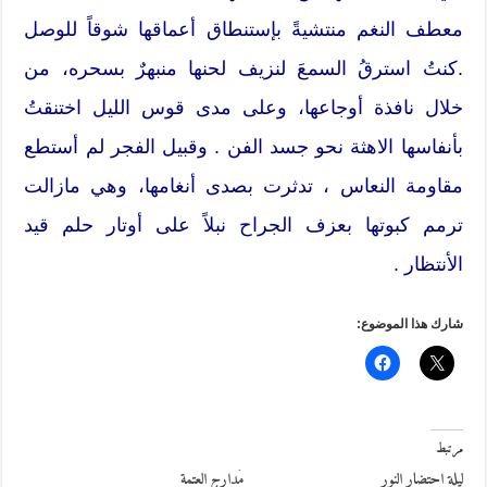
معطف النغم منتشيةً بإستنطاق أعماقها شوقاً للوصل
.كنتُ استرقُ السمعَ لنزيف لحنها منبهرٌ بسحره، من
خلال نافذة أوجاعها، وعلى مدى قوس الليل اختنقتُ
بأنفاسها الاهثة نحو جسد الفن . وقبيل الفجر لم أستطع
مقاومة النعاس ، تدثرت بصدى أنغامها، وهي مازالت
ترمم كبوتها بعزف الجراح نبلاً على أوتار حلم قيد
الأنتظار .
شارك هذا الموضوع:
مرتبط
ليلة احتضار النور
مَدارج العتمة