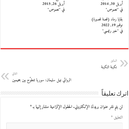
أبريل 30, 2014
أبريل 26, 2015
في "نصوص"
في "نصوص"
بقايا رماد (قصة قصيرة)
نوفمبر 19, 2022
في "خبر رئيسي"
السابق
نكبـة النكبـة
التالي
الروائي نبيل سليمان: سوريا تتطوّح بين جحيمين
اترك تعليقاً
لن يتم نشر عنوان بريدك الإلكتروني.
الحقول الإلزامية مشار إليها بـ
*
التعليق
*