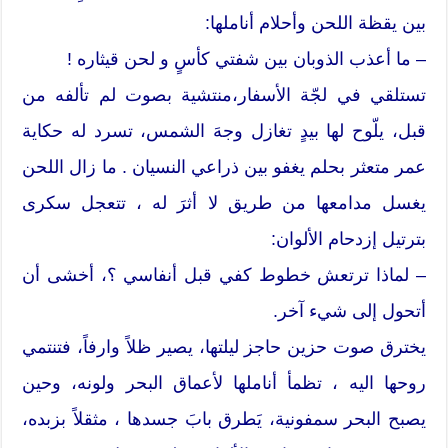
بين يقظة اللحن وأحلام أناملها:
– ما أعذب الذوبان بين شفتي كأسٍ و لحن قيثاره !
تستلقي في لجّة الأسفار،منتشية بصوت لم تألفه من
قبل، يلّوح لها بيدٍ تغازل وجهَ الشمس، تسرد له حكاية
عمر متعثر بحلم يغفو بين ذراعي النسيان . ما زال اللحن
يغسل مدامعها من طريق لا أثرَ له ، تتعجل سكرى
بترتيل إزدحام الألوان:
– لماذا ترتعش خطوط كفي قبل أنفاسي ؟، أخشى أن
أتحول إلى شيء آخر.
يخترق صوت حزين حاجز ليلتها، يصير ظلاً وارفاً، فتنتمي
روحها اليه ، تظمأ أناملها لأعماق البحر ولونه، وحين
يصبح البحر سمفونية، يَطرق بابَ جسدها ، مثقلاً بزبده،