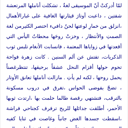
لمّا أدركتْ أنّ الموسيقى لغةٌ ، تشكلت أناملها المرتعشة
شفتين ، داعبت أوتارَ قيثارتها الغافية على غبارالأهمال
،انزلق من خمارِ لوعتها لحنٌ دافيء اختصر الكثيرمن لغة
الصمتِ والأنتظار ، وخزتْ روحَها محطاتُ اليأس التي
أقعدتها في زواياها المعتمة ، فانسابت الأنغام تلبس ثوب
الذكريات، تفتش عن ألم السنين . كانت زهرة فواحة
تحوم حولها أقزام النحل عشقاً برحيقها، تنتظرغصناً
يحمل روحها ، لكنه لم يأتِ . مازالت أناملها تعانق الأوتار
، تضجّ بفوضى الحواس ،تغرق في دروب مسكونة
بالترقب، فتشتهي رقصة طالما حلمت بها ،ارتدت ثوبها
الأحمر، أطلقت جدائلها للريح ترفرف كجناحي فراشة
،اسقطت جسدها الغض جانباً وغاصت في ثنايا كفيه