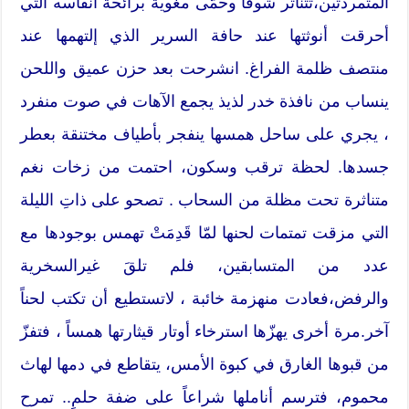
المتمردتين،تتناثر شوقاً وحمّى مغويةً برائحة أنفاسه التي
أحرقت أنوثتها عند حافة السرير الذي إلتهمها عند
منتصف ظلمة الفراغ. انشرحت بعد حزن عميق واللحن
ينساب من نافذة خدر لذيذ يجمع الآهات في صوت منفرد
، يجري على ساحل همسها ينفجر بأطياف مختنقة بعطر
جسدها. لحظة ترقب وسكون، احتمت من زخات نغم
متناثرة تحت مظلة من السحاب . تصحو على ذاتِ الليلة
التي مزقت تمتمات لحنها لمّا قَدِمَتْ تهمس بوجودها مع
عدد من المتسابقين، فلم تلقَ غيرالسخرية
والرفض،فعادت منهزمة خائبة ، لاتستطيع أن تكتب لحناً
آخر.مرة أخرى يهزّها استرخاء أوتار قيثارتها همساً ، فتفزّ
من قبوها الغارق في كبوة الأمس، يتقاطع في دمها لهاث
محموم، فترسم أناملها شراعاً على ضفة حلمٍ.. تمرح