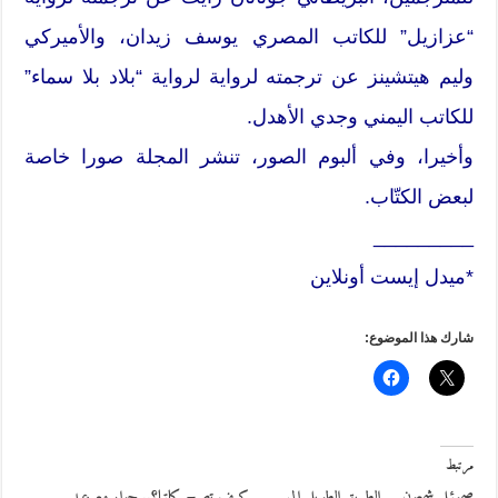
“عزازيل” للكاتب المصري يوسف زيدان، والأميركي
وليم هيتشينز عن ترجمته لرواية لرواية “بلاد بلا سماء”
للكاتب اليمني وجدي الأهدل.
وأخيرا، وفي ألبوم الصور، تنشر المجلة صورا خاصة
لبعض الكتّاب.
_________
*ميدل إيست أونلاين
شارك هذا الموضوع:
مرتبط
صموئيل شمعون … الطريق الطويل إلى
كيف تصبح كاتبا؟.. حوار مع عبد