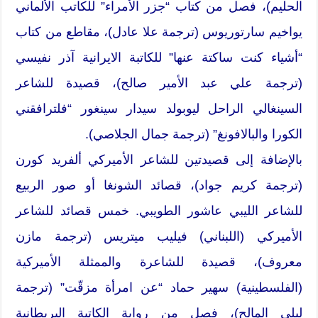
الحليم)، فصل من كتاب “جزر الأمراء” للكاتب الألماني
يواخيم سارتوريوس (ترجمة علا عادل)، مقاطع من كتاب
“أشياء كنت ساكتة عنها” للكاتبة الايرانية آذر نفيسي
(ترجمة علي عبد الأمير صالح)، قصيدة للشاعر
السينغالي الراحل ليوبولد سيدار سينغور “فلترافقني
الكورا والبالافونغ” (ترجمة جمال الجلاصي).
بالإضافة إلى قصيدتين للشاعر الأميركي ألفريد كورن
(ترجمة كريم جواد)، قصائد الشونغا أو صور الربيع
للشاعر الليبي عاشور الطويبي. خمس قصائد للشاعر
الأميركي (اللبناني) فيليب ميتريس (ترجمة مازن
معروف)، قصيدة للشاعرة والممثلة الأميركية
(الفلسطينية) سهير حماد “عن امرأة مزقّت” (ترجمة
ليلى المالح)، فصل من رواية الكاتبة البريطانية