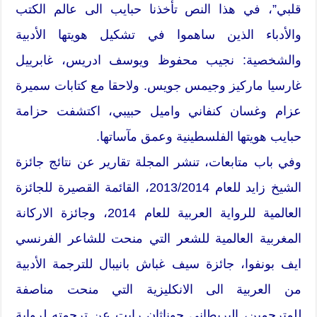
قلبي”، في هذا النص تأخذنا حبايب الى عالم الكتب
والأدباء الذين ساهموا في تشكيل هويتها الأدبية
والشخصية: نجيب محفوظ ويوسف ادريس، غابرييل
غارسيا ماركيز وجيمس جويس. ولاحقا مع كتابات سميرة
عزام وغسان كنفاني واميل حبيبي، اكتشفت حزامة
حبايب هويتها الفلسطينية وعمق مآساتها.
وفي باب متابعات، تنشر المجلة تقارير عن نتائج جائزة
الشيخ زايد للعام 2013/2014، القائمة القصيرة للجائزة
العالمية للرواية العربية للعام 2014، وجائزة الاركانة
المغربية العالمية للشعر التي منحت للشاعر الفرنسي
ايف بونفوا، جائزة سيف غباش بانيبال للترجمة الأدبية
من العربية الى الانكليزية التي منحت مناصفة
للمترجمين، البريطاني جوناثان رايت عن ترجمته لرواية