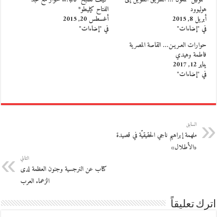
هوليوود
الفتاح كيليطو*
أبريل 8, 2015
أغسطس 20, 2015
في "إضاءات"
في "إضاءات"
حوارات العـريـن… القاصة المصرية
فاطمة وهيدي
يناير 12, 2017
في "إضاءات"
السابق
ملهمة إبراهيم ناجي الحقيقيّة في قصيدة
«الأطلال»
التالي
كتاب عن النرجسية وجنون العظمة لدى
الزعماء العرب
اترك تعليقاً