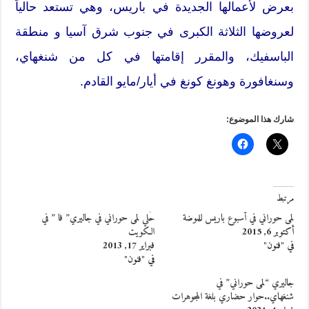
بعرض لأعمالها الجديدة في باريس، وهي تستعد حالياً
لعروضها الثلاثة الكبرى في جنوب شرق آسيا و منطقة
الباسفيك، والمقرر إقامتها في كل من شنغهاي،
وسنغافورة وهونغ كونغ في أيار/مايو القادم.
شارك هذا الموضوع:
مرتبط
لمى حوراني في أسبوع باريس للموضة
حُلي لمى حوراني في جاليري” فا ” في
أكتوبر 6, 2015
الكويت
في "فنون"
فبراير 17, 2013
في "فنون"
جاليري “لمى حوراني” في
شنغهاي..حوار حضاري بلغة المجوهرات