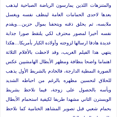
والمتنزهات اللذين يمارسون الرياضة الصباحية ليذهب
بعدها لاحدى الحمامات العامة لينظف نفسه ويغسل
ملابسه، ثم يحلق ذقنه ويتحفنا بموال حزين…ويقدم
نفسه أخيرا لمصور محترف لكي يلتقط صورا جذابة
عديدة هادفا ارسالها لزوجته وأولاده الكبار بأمريكا…هكذا
ينتهي هذا الفيلم الغريب، وقد لاحظت بالأفلام الثلاثة
اهتماما واضحا بنظافة ومظهر الأبطال الهامشيين عكس
الصورة النمطية الدارجة، فالخادم بالشريط الأول يذهب
للحلاق لتحسين مظهره بالرغم من احباطه الشديد
ويأسه بالحصول على زوجة، فيما نلاحظ بشريط
الويسترن الثاني مشهدا طريفا لكيفية استحمام الأبطال
بحمام شعبي قبل تصوير المشاهد الختامية كما نلاحظ