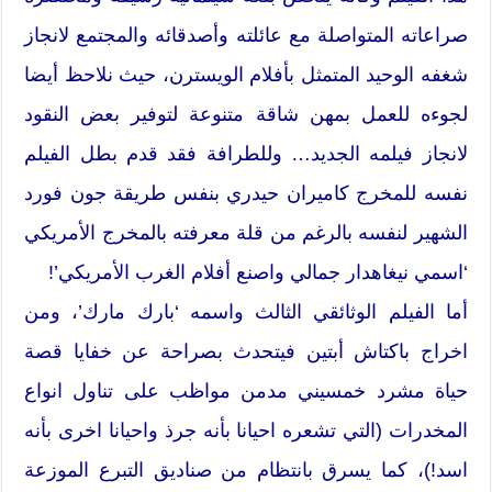
صراعاته المتواصلة مع عائلته وأصدقائه والمجتمع لانجاز
شغفه الوحيد المتمثل بأفلام الويسترن، حيث نلاحظ أيضا
لجوءه للعمل بمهن شاقة متنوعة لتوفير بعض النقود
لانجاز فيلمه الجديد… وللطرافة فقد قدم بطل الفيلم
نفسه للمخرج كاميران حيدري بنفس طريقة جون فورد
الشهير لنفسه بالرغم من قلة معرفته بالمخرج الأمريكي
‘اسمي نيغاهدار جمالي واصنع أفلام الغرب الأمريكي’!
أما الفيلم الوثائقي الثالث واسمه ‘بارك مارك’، ومن
اخراج باكتاش أبتين فيتحدث بصراحة عن خفايا قصة
حياة مشرد خمسيني مدمن مواظب على تناول انواع
المخدرات (التي تشعره احيانا بأنه جرذ واحيانا اخرى بأنه
اسد!)، كما يسرق بانتظام من صناديق التبرع الموزعة