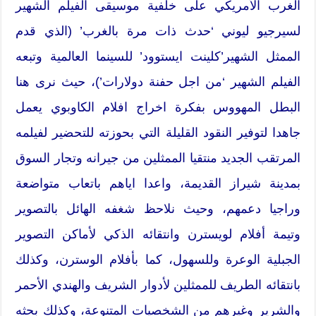
الغرب الأمريكي على خلفية موسيقى الفيلم الشهير
لسيرجيو ليوني ‘حدث ذات مرة بالغرب’ (الذي قدم
الممثل الشهير’كلينت ايستوود’ للسينما العالمية وتبعه
الفيلم الشهير ‘من اجل حفنة دولارات’)، حيث نرى هنا
البطل المهووس بفكرة اخراج افلام الكاوبوي يعمل
جاهدا لتوفير النقود القليلة التي بحوزته للتحضير لفيلمه
المرتقب الجديد منتقيا الممثلين من جيرانه وتجار السوق
بمدينة شيراز القديمة، واعدا اياهم باتعاب متواضعة
وراجيا دعمهم، وحيث نلاحظ شغفه الهائل بالتصوير
وتيمة أفلام لويسترن وانتقائه الذكي لأماكن التصوير
الجبلية الوعرة وللسهول، كما بأفلام الوسترن، وكذلك
بانتقائه الطريف للممثلين لأدوار الشريف والهندي الأحمر
والشرير وغيرهم من الشخصيات المتنوعة، وكذلك بحثه