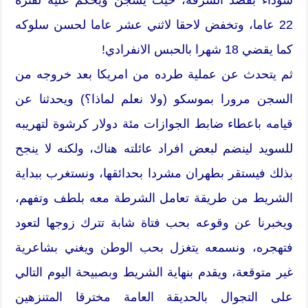
22 عاما، وتخفض لاحقا لاثني عشر عاما لحسن سلوكه
كما يقضي 18 شهرا بالحبس الانفرادي!
ثم يتحدث عن عملية طرده من امريكا بعد خروجه من
السجن مرورا بموسكو (ولا نعلم لماذا؟) ويحدثنا عن
قيامه باعطاء ضابط الجوازات مئة دولار كرشوة لتهريبه
للسويد لينضم لبعض افراد عائلته هناك، ولكنه لا ينجح
بذلك فيستقر بطهران مشردا بحدائقها، ونستغرب ببداية
الشريط من طريقة تعامل الشرطة معه بلطف وتفهم،
ويخبرنا عن وقوعه بحب فتاة شابة تترك زوجها لتعود
فتهجره، ونسمعه يتغزل بحب الوطن ويغني بشاعرية
غير متوقعة، ويقدم بنهاية الشريط وبصبيحة اليوم التالي
على التجوال بالحديقة العامة مخترقا المتنزهين