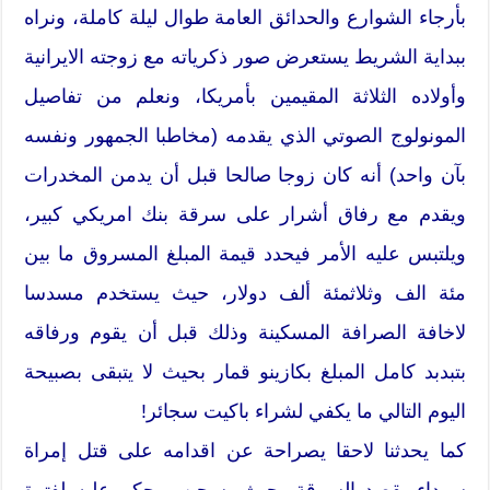
بأرجاء الشوارع والحدائق العامة طوال ليلة كاملة، ونراه
ببداية الشريط يستعرض صور ذكرياته مع زوجته الايرانية
وأولاده الثلاثة المقيمين بأمريكا، ونعلم من تفاصيل
المونولوج الصوتي الذي يقدمه (مخاطبا الجمهور ونفسه
بآن واحد) أنه كان زوجا صالحا قبل أن يدمن المخدرات
ويقدم مع رفاق أشرار على سرقة بنك امريكي كبير،
ويلتبس عليه الأمر فيحدد قيمة المبلغ المسروق ما بين
مئة الف وثلاثمئة ألف دولار، حيث يستخدم مسدسا
لاخافة الصرافة المسكينة وذلك قبل أن يقوم ورفاقه
بتبدبد كامل المبلغ بكازينو قمار بحيث لا يتبقى بصبيحة
اليوم التالي ما يكفي لشراء باكيت سجائر!
كما يحدثنا لاحقا يصراحة عن اقدامه على قتل إمراة
سوداء بقصد السرقة، حيث يسجن ويحكم عليه لفترة