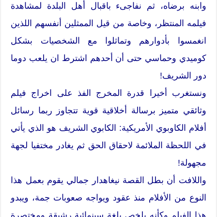
وابنه برضاه، ثم نفاجىء باقبال أهل البلدة لمشاهدة
فيلمه المنتظر، وخاصة من قيل الممثلين أنفسهم اللذين
انغمسوا بأدوارهم وتماثلوا مع الشخصيات بشكل
كوميدي وحماسي حتى أن أحدهم اشترط ان يلعب دوما
دور الشريف!
ونستغرب أخيرا قدرة المخرج الفذ على اخراج فيلم
وثائقي متميز برسالة أخلاقية قوية تتجاوز ربما رسائل
أفلام الكاوبوي الأمريكية: الكابوي الشريف هو الذي يأتي
في اللحظة الملائمة لاحقاق الحق ثم يغادر مختفيا لجهة
مجهولة!
واللافت أن بطل القصة نيغاهدار جمالي يقوم بعمل هذا
النوع من الأفلام منذ عقود ويواجه صعوبات جمة، ويبدو
هذا الفيلم وكأنه يلخص بلغة سينمائية رشيقة ومختصرة