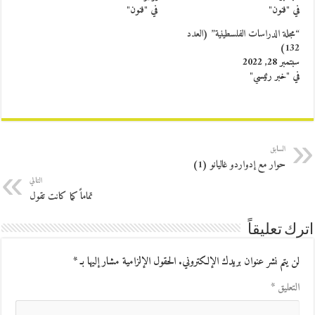
في "فنون"
في "فنون"
“مجلة الدراسات الفلسطينية” (العدد
132)
سبتمبر 28, 2022
في "خبر رئيسي"
السابق
حوار مع إدواردو غاليانو (1)
التالي
تماماً كما كانت تقول
اترك تعليقاً
لن يتم نشر عنوان بريدك الإلكتروني.
الحقول الإلزامية مشار إليها بـ
*
التعليق
*