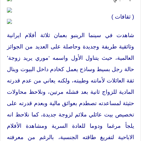
( ثقافات )
شاهدت في سينما الرينبو بعمان ثلاثة أفلام ايرانية
وثائقية طريفة وجديدة وحاصلة على العديد من الجوائز
العالمية، حيث يتناول الأول واسمه ‘موري يريد زوجة’
حالة رجل بسيط وساذج يعمل كخادم داخل البيوت وينال
ثقة العائلات لأمانته وطيبته، ولكنه يعاني من عدم قدرته
المادية للزواج ثانية بعد فشله مرتين، ونلاحظ محاولات
حثيثة لمساعدته تصطدم بعوائق مالية وبعدم قدرته على
تخصيص بيت عائلي ملائم لزوجة جديدة، كما نلاحظ انه
يلجأ مرغما ودوما للعادة السرية ومشاهدة الأفلام
الاباحية لتفريغ طاقته الجنسية، بالرغم من معرفته