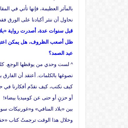
بالمآثر العظيمة، فإنها تأتي في المقا
نحاول أن ننثر أكبادنا على الورق ف
قبل سنوات عدة، أصدرت رواية «بلاد 
ظل أصعب الظروف، هل يمكن اعتبار أ
عبد الصمد؟
^ لست وحدي من يوقظها الوجع. كلنا 
نصوغها بالكلمات. أعتقد أن الفارق بي
كيف نكتب، كيف نقدّم أفكارنا في حب
أو حزنٍ أو حتى عن كوميديا بيضاء!
بين «بلاد المنافي» و«غورنيكات سو
وخلال هذا الوقت ترجمتُ كتاب «خفا