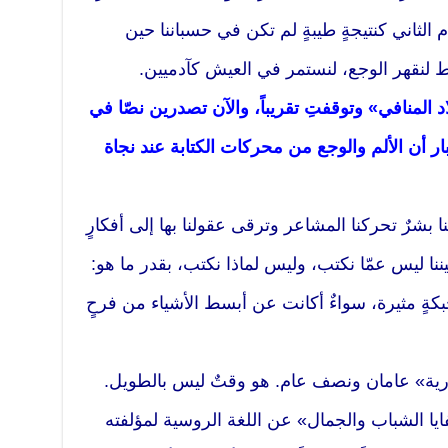
م الثاني كنتيجةٍ طيبةٍ لم تكن في حسباننا حين
قط لنقهر الوجع، لنستمر في العيش كآدميين.
المنافي» وتوقفتِ تقريباً، والآن تصدرين نصّا في
ن الألم والوجع من محركات الكتابة عند نجاة
بشرٌ تحركنا المشاعر وترقى عقولنا بها إلى أفكارٍ
ننا ليس عمّا نكتب، وليس لماذا نكتب، بقدر ما هو:
كةٍ مثيرة، سواءٌ أكانت عن أبسط الأشياء من فرحٍ
رية» عامان ونصف عام. هو وقتٌ ليس بالطويل.
يا الشباب والجمال» عن اللغة الروسية لمؤلفته