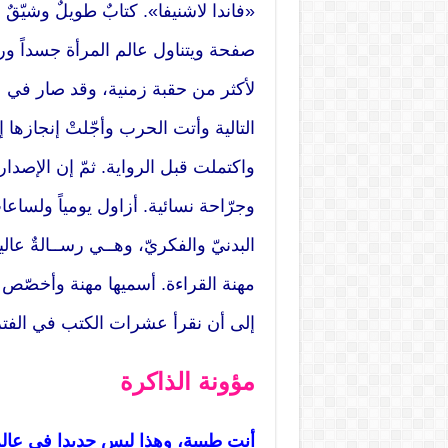
«فاندا لاشنيفا». كتابٌ طويلٌ وشيّقٌ و
صفحة ويتناول عالم المرأة جسداً ورو
لأكثر من حقبة زمنية، وقد صار في 
التالية وأتت الحرب وأجّلتْ إنجازها
واكتملت قبل الرواية. ثمّ إن الإصدار
وجرّاحة نسائية. أزاول يومياً ولساعا
البدنيّ والفكريّ، وهــي رســالةٌ عال
مهنة القراءة. أسميها مهنة وأخصّص له
إلى أن نقرأ عشرات الكتب في الفترة 
مؤونة الذاكرة
أنت طبيبة، وهذا ليس جديدا في عال