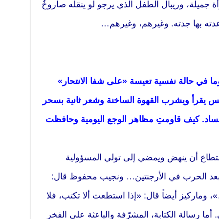
أة جميلة، وريبال الطفل الذي يرجو لو ينقله صاروخٌ
دته بها جدته. وغيرهم، وغيرهم…
وما في حالة نفسية تعيسة «على شفا الانتحار»
لس يقرأ ويشرب القهوة الساخنة وشعر ثانية بسحر
 الفساد. كيف قاومتِ مظاهر الوجع اليومية وحافظت
ستطاع أن ينهض ويمضي إلى تولي المسؤولية
بعد الحرب في الأرجنتين… ونجيب محفوظ قال:
»، وماركيز أيضاً قال: «إذا استطعت ألا تكتب، فلا
 أما رسالة الكتابة، المشرّفة والباعثة على الفخر