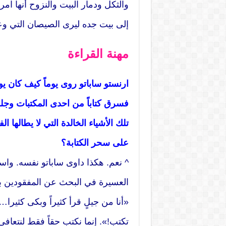
والثكل ودمار البيت والنزوح أنها امر
إلى بيت جده ليرى الصيصان التي وع
مهنة القراءة
ارنستو ساباتو روى يوماً كيف كان ي
فسرق كتاباً من احدى المكتبات وج
تلك الأشياء الخالدة التي لا يطالها
على سحر الكتابة؟
^ نعم. هكذا داوى ساباتو نفسه. وا
العسيرة في البحث عن المفقودين 
«أنا من جيلٍ قرأ كثيراً وبكى كثيرا…
تكتب!». إنما نكتب حقاً فقط لنتعافى.