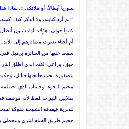
سوريا أبطالاً، أو ملائكة..». لماذا هذ
^ لم أرد كتابته، ولا أتذكر كيف كتب
كانوا حولي، هؤلاء الهامشيون أبطال 
أم أحياء تغيرت مصائرهم إلى الأبد.
سقط عليها من الطائرة برميل قذر، و
حبق، وراعي الغنم الذي أطلق النار
عصفورة تحت جانحيها قنابل، وحكيم 
مخيم اللجوء، وحسان الذي اختطفه 
بملايين الليرات فقط لأنه موظف ف
للحرية فيقذفه الشبيحة ببلوكة تس
جحيم طريق الشام ليثرى وليحظى بلق