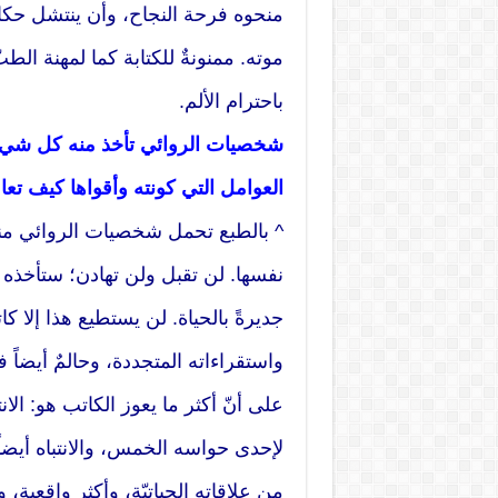
منحوه فرحة النجاح، وأن ينتشل حكاي
موته. ممنونةٌ للكتابة كما لمهنة ال
باحترام الألم.
شخصيات الروائي تأخذ منه كل شيء،
العوامل التي كونته وأقواها كيف تع
^ بالطبع تحمل شخصيات الروائي منه 
نفسها. لن تقبل ولن تهادن؛ ستأخذه ط
جديرةً بالحياة. لن يستطيع هذا إلا كات
واستقراءاته المتجددة، وحالمٌ أيضاً
على أنّ أكثر ما يعوز الكاتب هو: الانت
لإحدى حواسه الخمس، والانتباه أيضا
من علاقاته الحياتيّة، وأكثر واقعية،