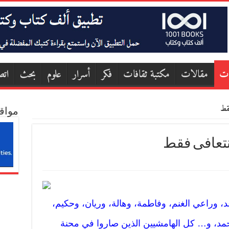
ات
مقالات
مكتبة ثقافات
فكر
أسرار
علوم
بحث
اتص
فقط
مواق
نتعافى فقط
د، وراعي الغنم، وفاطمة، وهالة، وريان، وحكيم،
حمد، و… كل الهامشيين الذين صاروا في محنة