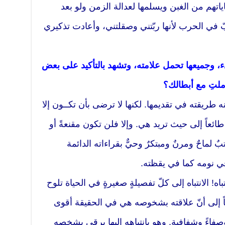
اتهم من الغبن ويسلمها لعدالة الزمن ولو بعد
طبّ في الحرب لأنها ربّتني وصقلتني، وأعادت تذكيري
 وجميعها تحمل علامته، وتشهد بالتأكيد على بعض
املتِ مع أبطالك؟
طريقته في تقديمها. لكنها لا ترضى بأن تكــون إلا
ائعاً إلى حيث تريد هي. وإلا فلن تكون مقنعةً أو
بٌ لماحٌ ومرنٌ ومبتكرٌ وحيٌّ بقراءاته الدائمة
 في نومه كما في يقظته.
باه! الانتباه إلى كلّ تفصيلةٍ صغيرةٍ في الحياة تلوح
ً إلى أنّ علاقته بشخوصه هي في الحقيقة أقوى
 وصفاءً وشفافية. وهو بانتباهه إليها يرقى بشخصه