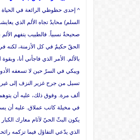
^ إحدى حظوظي الرائعة في الحياة أن
السلم) محايدٌ تجاه الألم الذي يعا
صحيحةٌ نسبياً. فالطبيب يتفهم الألم ب
الحقّ حكيمٌ في كل الأزمنة، لكنه ف
بالألم. الأمر الذي فاجأني أنا، وبقو
ويبكي في السرّ حين لا تسعفه الأدو
تسيل من جرح غزير النزف إلى غير ع
ألف مرة. وفوق ذلك، عليه أن يتوهم
في مخيلة كاتب عملاق. عليه أن يستم
يكون البثّ الحيّ لآثام معارك الكبا
الذي يدّعي التفاؤل فيما تزكمه رائح