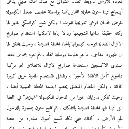
للعودة للأرض …وبعد اتصال عشوائي مع صائد سمك صيني يدعى
أنينجانج تبدا ستون محاولة انتحار يائسة بواسطة تخفيف ضغط الكبسولة
بغرض فقدان الوعي تدريجيا للموت ! ولكن شبح كوالسكي يظهر لها
وكانه حقبقة ساعيا لتشجيعها ودالا اياها لامكانية استخدام صواريخ
الانزال الشغالة لتوجيه كبسولتها باتجاه المحطة الصينية ، وحيث يتحقق لها
ان ظهوره المفاجىء ما هو هلوسة ورسالة انقاذ …ثم تعود بحماس لتفقد
مستوى الاكسجين مستخدمة صواريخ الانزال للانطلاق نحو مركبة
تيانغونغ “أمل الانقاذ الأخير” ، وتفشل فتستخدم طفاية حريق كبيرة
كنافثة ، ولكن الحطام المنطلق يحطم اجنحة المحطة الصينية أيضا ،
وحيث تتمكن د.رايان اخيرا من الدخول للكبسولة “شينزهو” في اللحظة
التي تبدا فيها المحطة الصينية بالتفكك …ثم تنجح ستون بمعجزة بالدخول
لجو الأرض ، كذلك فهي تكاد تسمع أصواتا صادرة من المحطة