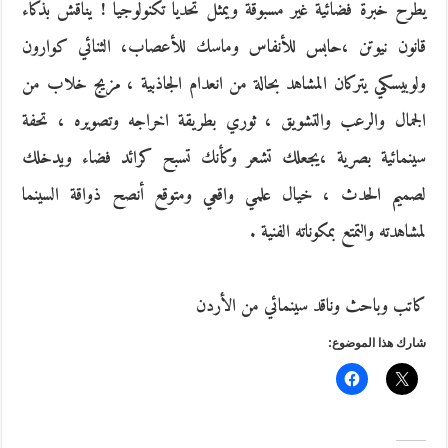
يطرح خبرة فضائية غير مسبوقة ويمثل تحديا تكنولوجيا ! يناقش بذكاء
قانون نيوتن ،حابس للأنفاس وماسك للأعصاب، الثنائي كوارون
ولوبيسكي يتركان المشاهد بحالة من انعدام الجاذبية ، مزيج خلاب من
الجمال والرعب والتشويق ، ثوري بطريقة اخراجه وتصويره ، تحفة
سينمائية بصرية ،يجعلك تشعر وكأنك تسبح كرائد فضاء ويدخلك
لصميم الحدث ، خيال علمي واقعي ومتوقع أنصح ذواقة السينما
لمشاهدته والتمتع بمكوناته الفنية .
كاتب وباحث وناقد سينمائي من الأردن
شارك هذا الموضوع: