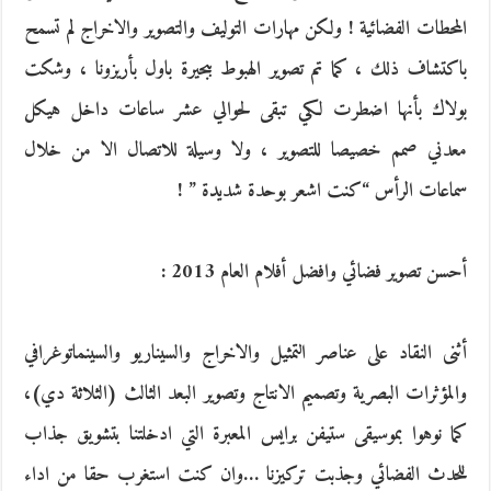
المحطات الفضائية ! ولكن مهارات التوليف والتصوير والاخراج لم تسمح
باكتشاف ذلك ، كما تم تصوير الهبوط ببحيرة باول بأريزونا ، وشكت
بولاك بأنها اضطرت لكي تبقى لحوالي عشر ساعات داخل هيكل
معدني صمم خصيصا للتصوير ، ولا وسيلة للاتصال الا من خلال
سماعات الرأس “كنت اشعر بوحدة شديدة ” !
أحسن تصوير فضائي وافضل أفلام العام 2013 :
أثنى النقاد على عناصر التمثيل والاخراج والسيناريو والسينماتوغرافي
والمؤثرات البصرية وتصميم الانتاج وتصوير البعد الثالث (الثلاثة دي)،
كما نوهوا بموسيقى ستيفن برايس المعبرة التي ادخلتنا بتشويق جذاب
للحدث الفضائي وجذبت تركيزنا …وان كنت استغرب حقا من اداء