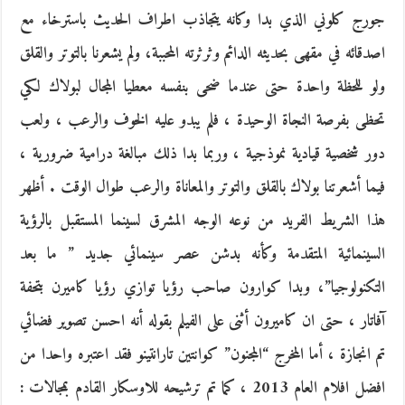
جورج كلوني الذي بدا وكانه يتجاذب اطراف الحديث باسترخاء مع
اصدقائه في مقهى بحديثه الدائم وثرثرته المحببة، ولم يشعرنا بالتوتر والقلق
ولو للحظة واحدة حتى عندما ضحى بنفسه معطيا المجال لبولاك لكي
تحظى بفرصة النجاة الوحيدة ، فلم يبدو عليه الخوف والرعب ، ولعب
دور شخصية قيادية نموذجية ، وربما بدا ذلك مبالغة درامية ضرورية ،
فيما أشعرتنا بولاك بالقلق والتوتر والمعاناة والرعب طوال الوقت . أظهر
هذا الشريط الفريد من نوعه الوجه المشرق لسينما المستقبل بالرؤية
السينمائية المتقدمة وكأنه بدشن عصر سينمائي جديد ” ما بعد
التكنولوجيا”، وبدا كوارون صاحب رؤيا توازي رؤيا كاميرن بتحفة
آفاتار ، حتى ان كاميرون أثنى على الفيلم بقوله أنه احسن تصوير فضائي
تم انجازة ، أما المخرج “المجنون” كوانتين تارانتينو فقد اعتبره واحدا من
افضل افلام العام 2013 ، كما تم ترشيحه للاوسكار القادم بمجالات :