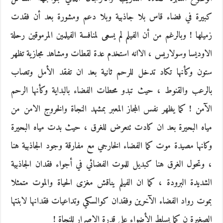
كبيرة في فضاء قاس بلا جاذبية وبلا دعم ومشورة بعد أن فقدت
زميلها ! وبالرغم من أن الفيلم لم يسعى لمنافسة الفيلمين المرموقين رحلة
الاوديسا وسولاريس ، الاانه استخدم عدة لقطات ومشاهد مجازية تظهر
ستون وكأنها تكاد تدخل للرحم ثانية بعد ان تفقد الأمل وتصاب
بالرعب والقنوط ، حيث تبدو محطات الفضاء بالبداية وكأنها الرحم
الآمن ! كما يظهر نفس المجاز المعبر بمشهد النجاة والخروج الامن من
مياه البحيرة بعد ان كادت تتعرض للغرق ، حيث بدت مياه البحيرة
وكانها مصيدة موت كما الفضاء الخارجي مع مفارقة وجود الجاذبية هنا
، وتحول الغرق هنا كبديل للموت الفضائي في أجواء فقدان الجاذبية
الشديدة البرودة ، كما ان الفيلم يناقش مغزى الحياة والموت متمثلا
بموت رواد الفضاء الآخرين وفقدان كوالسكي وتداعيات فقدانها لابنتها
الصغيرة ن كما يسلط الأضواء على قدرة الاصرار للنجاة !