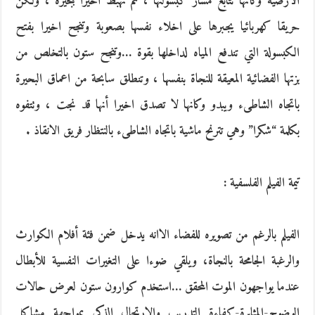
الأرضية وكأنها تتابع مسار كبسولتها ، ثم تهبط اخيرا ببحيرة ، ولكن
حريقا كهربائيا يجبرها على اخلاء نفسها بصعوبة وتنجح اخيرا بفتح
الكبسولة التي تندفع المياه لداخلها بقوة …وتنجح ستون بالتخلص من
بزتها الفضائية المعيقة للنجاة بنفسها ، وتنطلق سابحة من اعماق البحيرة
باتجاه الشاطىء ويبدو وكانها لا تصدق اخيرا أنها قد نجت ، وتتفوه
بكلمة “شكرا” وهي تترنح ماشية باتجاه الشاطىء بالنتظار فريق الانقاذ .
تيمة الفيلم الفلسفية :
الفيلم بالرغم من تصويره للفضاء الاانه يدخل ضمن فئة أفلام الكوارث
والرغبة الجامحة بالنجاة، ويلقي ضوءا على التغيرات النفسية للأبطال
عندما يواجهون الموت المحقق …استخدم كوارون ستون لعرض حالات
الوضوح-المثابرة-كفاءة التدريب والارتجال الذكي بمواجهة مشاكل