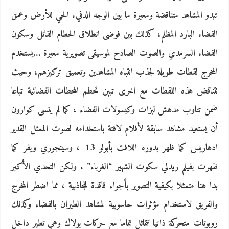
تبدو المشاهد متناقضة ومعبرة ما بين الوجه الدفيء الحي للأرض وعمق
الفضاء البارد المظلم، كذلك بين فوضى انطلاق الحطام القاتل وسكون
الفضاء السرمدي والصوت الصادح لموسيقى تصويرية معبرة …يستخدم
المخرج لقطات طويلة لجذب انتباه المشاهدين وتعميق تركيزهم، وحيث
تتناقض هذه اللقطات مع اخرى تبين تحطم المحطات الفضائية تباعا
ضمن تناوب مدهش لبزات وكبسولات الفضاء ، كما لم ينسى كوارون
أن يستعيد مشاهد سابقة لأفلام لافتة باستخدامه لصوت الممثل القدير
ادهاريس كما ظهر بدوره اللافت بأبولو 13 ، وسينجوري ويفر كما
ظهرت بفيلم ريدلي سكوت الشهير “الغرباء” . ولكن التحدي الأكبر
بدا هنا متمثلا بكيفية التصوير بأجواء فاقدة للجاذبية ، مما اضطر المخرج
والفريق لاستخدام مؤثرات حاسوبية لمشاهد الطيران بالفضاء وكذلك
روبوتات متحركة ذاتيا تتماثل تماما مع حركات بولاك وهي تطير داخل