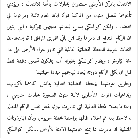
الاتصال بالمركز الأرضي مستمرين بمحاولات يائسة للاتصال ، ويؤدي
تأخرهما لفصل ستون من المركبة تاركا اياها تحوم تائهة ومرعوبة في
الفضاء ، ولكن كوالسكي يسارع لنجدتها متجهين للمركبة ، التي يتبين
ان الركام المندفع قد دمرها وقد قتل باقي الفريق المرافق ! ثم يستخدمان
النفاث للتوجه للمحطة الفضائية العالمية التي تدور حول الأرض على بعد
مئة كيلومتر ، ويقدر كوالسكي بخبرته أنهم يملكون تسعين دقيقة فقط
قبل ان يكمل الركام دورته ليعود ليهاجمهم مهددا حياتهما !
وبطريق عودتهما للمحطة الفضائية العالمية يناقش كلاهما ذكرياتهما
وتداعيات الموت المأساوي لابنة ستون الصغيرة بحادث مدرسي ،
وعندما يصلا المحطة العالمية التي تدمرت جزئيا بفعل نفس الركام المتطاير
، لاحظا بانه تم اخلاء طاقمها بواسطة محطة سويوس وبأن البارشوتات
المتبقية قد دمرت مما يمنع عودتهما الامنة للأرض …لكن كوالسكي