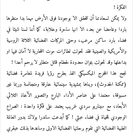
الفكرة !
ولا يمكن لسعادتنا أن تتحقق الا بوجودنا فوق الأرض مهما بدا منظرها
باردا وغامضا عن بعد، الا انها ساحرة وخلابة، كما أننا لسنا شيئا في
فضاء بارد ساكن مرعب، وحتى المركبات الفضائية الثلاثة الروسية
والأمريكية والصينية فقد تحولت لطائرات موت انتحارية لا آمان فيها او
بداخلها وقد تحولت بثوان معدودة لحطام قاتل متطاير لا يرحم أحدا !
نجح هذا المخرج الميكسيكي الفذ بطرح رؤيا فريدة لمغامرة فضائية
(ممكنة الحدوث)، وبناها بمشهدية سينمائية خارقة ومتجانسة وربما غير
مسبوقة، معتمدا على عناصر الأداء البارع والتصوير الآخاذ الثلاثي
الأبعاد، مع سيناريو سردي غريب يعتمد على فكرة واحدة : الصراع
الوجودي للحياة في فضاء عبثي ! كما أبدعت ساندرا بولاك بدور العالمة
الطبية الفضائية التي تقوم برحلتها الفضائية الاولى وساعدها بذلك عبقري