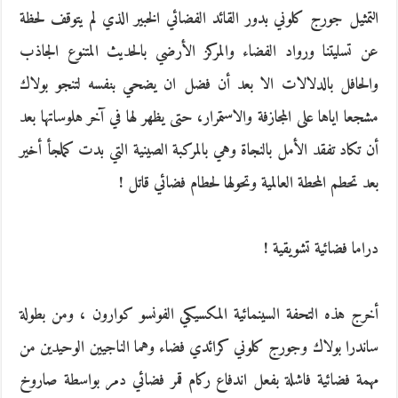
التمثيل جورج كلوني بدور القائد الفضائي الخبير الذي لم يتوقف لحظة
عن تسليتنا ورواد الفضاء والمركز الأرضي بالحديث المتنوع الجاذب
والحافل بالدلالات الا بعد أن فضل ان يضحي بنفسه لتنجو بولاك
مشجعا اياها على المجازفة والاستمرار، حتى يظهر لها في آخر هلوساتها بعد
أن تكاد تفقد الأمل بالنجاة وهي بالمركبة الصينية التي بدت كملجأ أخير
بعد تحطم المحطة العالمية وتحولها لحطام فضائي قاتل !
دراما فضائية تشويقية !
أخرج هذه التحفة السينمائية المكسيكي الفونسو كوارون ، ومن بطولة
ساندرا بولاك وجورج كلوني كرائدي فضاء وهما الناجيين الوحيدين من
مهمة فضائية فاشلة بفعل اندفاع ركام قمر فضائي دمر بواسطة صاروخ