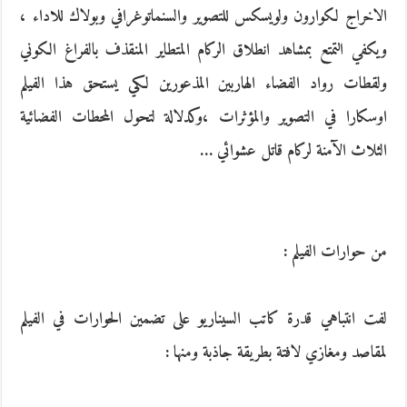
الاخراج لكوارون ولويسكس للتصوير والسنماتوغرافي وبولاك للاداء ،
ويكفي التمتع بمشاهد انطلاق الركام المتطاير المنقذف بالفراغ الكوني
ولقطات رواد الفضاء الهاربين المذعورين لكي يستحق هذا الفيلم
اوسكارا في التصوير والمؤثرات ،وكدلالة لتحول المحطات الفضائية
الثلاث الآمنة لركام قاتل عشوائي …
من حوارات الفيلم :
لفت انتباهي قدرة كاتب السيناريو على تضمين الحوارات في الفيلم
لمقاصد ومغازي لافتة بطريقة جاذبة ومنها :