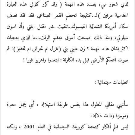
لدي شعور سيء بصدد هذه المهمة ( وقد كرر كلوني هذه العبارة
الحدسية مرتين )!…كنتيجة لتحطم القمر الصناعي فقد فقد نصف
سكان أمريكا الشمالية الفيسبوك…تلقيت خبر مقتل ابنتي وأنا اسوق
سيارتي، ومنذ ذلك اصبحت أسوق معظم الوقت…ما الذي يعجبك
اكثر بشان هذه المهمة ؟ لون عيني بني (غزل ام تحرش ام تحفيز )! ثم
صوت التحكم الأرضي قبل بدء الكارثة : ابتعدوا واهربوا فورا !
انطباعات سينمائية :
سأنهي مقالي المطول هذا بنفس طريقة استهلاله ، أي بجمل معبرة
وموجزة وذات دلالة :
ليس فيلم أفكار كتحفة كوبريك السينمائية في العام 2001 ، ولكنه