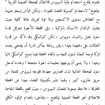
بخبرته يقترح استخدام بقايا السويوس للانتقال للمحطة الصينية القريبة ”
تياتغونغ” لاستخدام كبسولة الفضاء للعودة ، ولكن اليأس يسيطر عليهما
مع انخفاض مستوى الاكسجين وبلا قوة تحريك نفاثة كافية حيث
يحاول الرائدان الامساك بالمركبة ، وفي اللحظة الأخيرة تتعرقل قدما
ستون بحبل براشوت سويوس ، لكن كوالسكي وقد تاكد من قدرة
النفاثات على دفعهما بعيدا ، يقرر برباطة جأش نادرة أن يضحي بنفسه
تاركا فرصة النجاة لستون لتنجذب باتجاه المحطة فيما يسبح كوالسكي تائها
وبعيدا ، ولا ينسى أن يوجهها بتعليمات اخيرة مشجعة ! وعندما تدخل
ستون للمحطة العالمية تبذل قصارى جهدها للتوجه لسويوس للنجاة من
حريق طارىء كبير ، وفيما تناور بكبسولة الفضاء بعيدا عن المحطة
المخترقة ، تلاحظ صعوبة انفصال السويوس ، حيث تنجح باللحظة الحاسمة
للانطلاق نحو المحطة الصينية تياتغونع ، وتفاجىء بانعدام الوقود الكافي