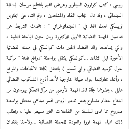
روسي ، كتب كوارون السيناريو وعرض الفيلم بافتتاح مهرجان البندقية
السينمائي ، وقد نال اعجاب النقاد والمشاهدين ، وتم الثناء على ايمانويل
لوبيسكي لعمله الفذ في ” السينماتوغرافي ” : يتحدث الشريط عن
تفاصيل المهمة الفضائية الاولى للدكتورة ريان ستون الباحثة الطبية ،
والتي يساعدها رائد الفضاء الخبير مات كوالسكي في مهمته الفضائية
الأخيرة قبل التقاعد …كوالسكي يتنقل بواسطة “دوافع نفاثة ” مركبة
حول كرسيه الفضائي والتي تسمح له بالتنقل لكافة الاتجاهات والمواقع
، وأثناء محاولتهما اجراء صيانة خارجية لأحد أذرع التلسكوب الفضائي
هابل ، يحذرهما فجاة قائد المهمة الأرضي من مركز التحكم بهيوستون من
اندفاع حطام متسارع بفعل تدمير الروس لقمر صناعي متعطل بواسطة
صاروخ مما ادى لسلسلة من التفاعلات الغير مسيطر عليها ، وتطلب
ذلك انهاء المهمة فورا والعودة للمحطة الفضائية …ولاحقا بفقدان