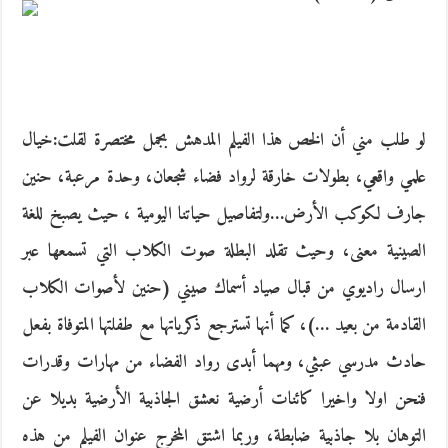
لو طلب مني أن الخص هذا الفيلم المدهش بجمل مختصرة لقلت:خيال
علمي واقعي، بطولات خارقة لرواد فضاء شجعان، وحدة مرعبة، حنين
جارف لكوكب الأرض…ولتفاصيل حياتنا اليومية ، حيث يصبخ للغة
الصينية معنى، وحيث تقلد البطلة صوت الكلاب التي تسمعها عبر
ارسال راديوي من قبال صياد أسماك صيني (حنين لأصوات الكلاب
القادمة من بعيد …)، كما أنها تسترجع ذكرياتها مع طفلتها المتوفاة بفعل
حادث مدرسي عبثي، ومهما أبدى رواد الفضاء من مهارات وقدرات
فنحن اولا واخيرا كائنات أرضية نعشق الجاذبية الأرضية بديلا عن
التوهان بلا جاذبية ضابطة، وربما اشتق المخرج عنوان الفيلم من هذه