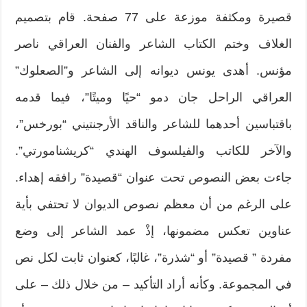
قصيرة ومكثفة موزعة على 77 صفحة. قام بتصميم
الغلاف وختم الكتاب الشاعر والفنان العراقي ناصر
مؤنس. أهدى يونس ديوانه إلى الشاعر و”الصعلوك”
العراقي الراحل جان دمو “حيًا وميتًا”، فيما قدمه
باقتباسين أحدهما للشاعر والناقد الأرجنتيني “بورخس”،
والآخر للكاتب والفيلسوف الهندي “كريشنامورتي”.
جاءت بعض النصوص تحت عنوان “قصيدة” رافقه إهداء.
على الرغم من أن معظم نصوص الديوان لا تحتفي بأية
عناوين تعكس مضمونها، إذْ عمد الشاعر إلى وضع
مفردة ” قصيدة” أو “شذرة”، غالبًا، كعنوان ثابت لكل نص
في المجموعة. وكأنه أراد التأكيد – من خلال ذلك – على