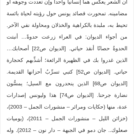
أن الشعر يعكس هما إنسانيا واحدا وإن تعددت وجوهه أو
مضامينه. تمحورت قصائد يونس حول رؤيته لحياة بائسة
تحيط به، ملبدة بالكراهية والخذلان ومحاولة نفي الآخر.
من أجواء الديوان: في العراء زرعت حدوةً… أنبتت
الحدوةُ حصانًا أنقذ حياتي. [الديوان ص22] أصحابك…
الذين غدروا بك في الظهيرة الرائعة؛ أشذِّبهم كحجارة
حياتي. [الديوان ص52] كتبي تسرِّبُ أحزانها القديمة.
[الديوان ص68] الذين ينحدرون مع السيل؛ يمسُّون
نضارة جرحنا. [الديوان ص74] هذا وليونس إصدارات
عدة، منها (حكايات ومرائر – منشورات الجمل – 2003)،
(خزائن الليل – منشورات الجمل – 2011)، (يوميات
صعلوك.. جان دمو في الجبهة – دار نون – 2012). وله