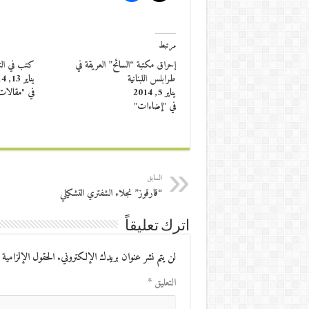
مرتبط
إحراق مكتبة “السائح” العريقة في
كتب في الن
طرابلس اللبنانية
يناير 13, 2014
يناير 5, 2014
في "مقالات
في "إضاءات"
السابق
“قارقوز” نجلاء الشفتري التشكيلي
اترك تعليقاً
لن يتم نشر عنوان بريدك الإلكتروني.
الحقول الإلزامية 
التعليق
*