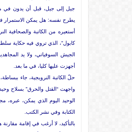
جيل إلى جيل، قبل أن يدون في ما 
يطرح نفسه: هل يمكن الاستمرار في 
أستعيره من الكاتبة والصحافية النر
كابول”، الذي تروي فيه حكاية سلطا
الجيش السوفياتي، ولا يد المجاهدين
أجهزت عليها كليا، في ما بعد.
حلّ الكاتبة النرويجية، جاء ببساطة،
واجهت “القتل والحرق” بسلاح وحيد: 
الوحيد اليوم الذي يمكن، عبره، مجا
الكتابة وفي نشر الكتب.
بالتأكيد، لا أرغب في إقامة مقارنة 