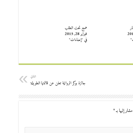
ار
همج تحت الطلب
فبراير 28, 2015
"
في "إضاءات"
التالي
جائزة بوكر الروائية تعلن عن قائمتها الطويلة
مشار إليها بـ
*