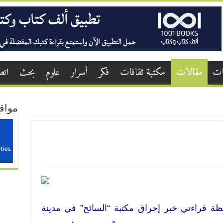
ات
مقالات
مكتبة ثقافات
فكر
أسرار
علوم
بحث
اتص
مواق
ة قراءتي خبر إحراق مكتبة “السائح” في مدينة