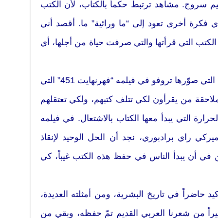
يم سروج. مشاهد ترتبط حكماً بالكتاب، لأن الكتب
ي فكرة أخرى تعود إلى “ما ورائية” ما. أقصد أني
ن الكتب التي قرأتها والتي صرفت حياة من أجلها، أي
لكن لعلّ ما قفز بداية، تلك المشاهد التي صوّرها تروفو في فيلمه “فهرنهايت 451” التي
لاحقة من يقرأون لكي تتلف كتبهم، ولكي تعتقلهم
 451 هي درجة الحرارة التي يبدأ معها الكتاب بالاشتعال. في فيلمه
ميركي راي برادبوري، نجد أن الحل الوحيد لإنقاذ
من في أن يبدأ الناس في حفظ هذه الكتب غيباً، كي
كيد حاضراً في تاريخ البشرية، ومن أمثلته العديدة،
بيراً من شعرنا العربي القديم تمّ حفظه، وبقي من