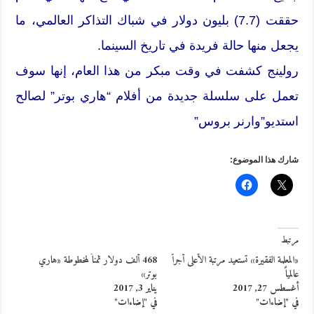
حققت (7.7) بليون دولار في شباك التذاكر العالمي، ما
يجعل منها حالة فريدة في تاريخ السينما.
رولينج كشفت في وقت مبكر من هذا العام، إنها سوف
تعمل على سلسلة جديدة من أفلام “هاري بوتر” لصالح
استديو”وارنر بروس”
شارك هذا الموضوع:
مرتبط
«المعلمة الفقيرة» تستعيد مرتبة الأعلى أجراً
468 ألف دولار ثمناً لمخطوطة «هاري
عالمياً
بوتر»
أغسطس 27, 2017
يناير 3, 2017
في "إضاءات"
في "إضاءات"