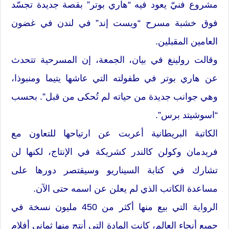
مشروع فنيّ يعود فيه “هاري بوتر” بقصة جديدة تجسّد
فوق خشبة مسرح “ويست إند” في لندن في غضون
العامين المقبلين.
وقالت رولينغ في بيان، الجمعة، إن المسرحية تتحدث
عن هاري بوتر في طفولته التي عاشها يتيما ومنبوذا،
وهي جوانب جديدة من حياته لم تُحكى من قبل”. بحسب
“اسوشيتد برس”.
الكاتبة البريطانية أعربت عن ارتياحها للتعاون مع
فريدمان وكولن كالندر كشريكة في الإنتاج، لكنها لن
تشارك في كتابة السيناريو وسيقتصر دورها على
مساعدة الكاتب الذي لم يعلن عن اسمه حتى الآن.
الرواية التي بيع منها أكثر من 450 مليون نسخة في
جميع أنحاء العالم، كانت المادة التي أنتج منها ثماني أفلام