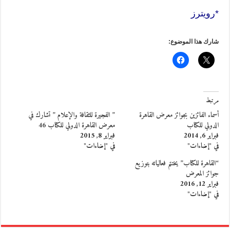
*رويترز
شارك هذا الموضوع:
مرتبط
أسماء الفائزين بجوائز معرض القاهرة
” الفجيرة للثقافة والإعلام ” تشارك في
الدولي للكتاب
معرض القاهرة الدولي للكتاب 46
فبراير 6, 2014
فبراير 8, 2015
في "إضاءات"
في "إضاءات"
“القاهرة للكتاب” يختتم فعالياته بتوزيع
جوائز المعرض
فبراير 12, 2016
في "إضاءات"