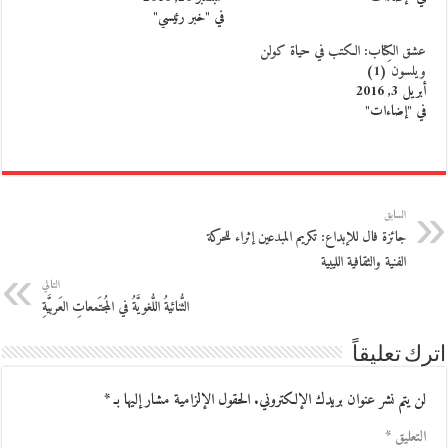
في "خبر رئيسي"
عشق الكِتاب: الكتب في حياة كولن
ويلسون (1)
أبريل 3, 2016
في "إضاءات"
السابق
جائزة فال للإبداع: تكريم المبدعين إثراء للحركة
الفنية والثقافية الليبية
التالي
الثُّنائيةُ اللُّغويَّةُ في المُجتَمعاتِ العَربيَّةِ
اترك تعليقاً
لن يتم نشر عنوان بريدك الإلكتروني.
الحقول الإلزامية مشار إليها بـ
*
التعليق
*