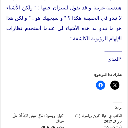
هندسية غريبة و قد تقول لسيزان حينها : ” ولكن الأشياء
لا تبدو في الحقيقة هكذا ؟ ” و سيجيبك هو : ” و لكن هذا
هو ما تبدو به هذه الأشياء لي عندما أستخدم نظارات
الإلهام الرؤيوية الكاشفة ” .
______
*المدى
شارك هذا الموضوع:
مرتبط
الكتب في حياة كولن ويلسون (1)
كولن ويلسون: لكي تعيش لابدّ أن تغيّر
مايو 3, 2017
حياتك
في "إضاءات"
سبتمبر 26, 2016