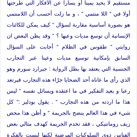
مستقيم لا يحيد يمينا أو يسارا عن الأفكار التي طرحتها
أولا في ” اللا منتمي ” ، و ما زلت أحسب أن اللامنتمي
هو بصورة أساسية مقاربة لسؤال ” كيف يمكن للكائنات
الإنسانية أن توسع مديات وعيها ؟ ” وقد يظن البعض ان
روايتي ” طقوس في الظلام ” أجابت على السؤال
السابق بإمكانية توسيع مديات وعينا عبر التجارب
الجنسية التي يعتقد بها بطل الرواية : جيرارد سورم وهو
الذي رأى ما عاناه أحد الضحايا جرّاء هذه التجارب فيرتعد
رعبا و يعيد التفكير في ما اعتقده ويسائل نفسه ” ليس
هذا ما اردته من هذه التجارب ” . يقول بودلير :” كل
شيء في هذا العالم ينضح بالجريمة ” و أظن هذا محض
زيف رومانتيكي ، فقد تخدم الجريمة كهدف مثالي بعض
الفنانين ذوي السلوكيات المرضية لكنها ليست بالفكرة