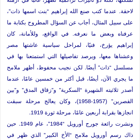
لاحقة. عندما كتب صنع الله إبراهيم “بنت اسمها ذات”،
على سبيل المثال، أجاب عن السؤال المطروح بكتابة ما
عرفناه وبعض ما نعرفه. في الواقع، وللأمانة، كان
إبراهيم يؤرخ، فنيًا، لمراحل سياسية عاشتها مصر
وعشناها معها، ويرصد تفاصيلها التي استمتعنا بها في
مسلسل “ذات” أيضًا. لكن نجيب محفوظ، أظهر ملامح
ما يجري الآن، أيضًا، قبل أكثر من خمسين عامًا، عندما
أصدر ثلاثيته الشهيرة “السكرية” و”زقاق المدق” و”بين
القصرين” (1957-1958)، وكان يعالج مرحلة سبقت
انجازها بقرابة أربعين عامًا، مرحلة ثورة 1919.
ونشرت رائعة جورج أورويل “1984”، عام 1949. حين
ذاك رسم أورويل ملامح “الأخ الكبير” الذي ظهر في