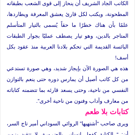
الكاتب الجاد الشريف أن ينحاز إلى قوى الشعب بطبقاته
المطحونة، ويكتب لكل قارئ يعشق المعرفة ويطاردها،
علمًا بأن هناك خطرًا ما حقاً يُسمى بالتيار المتأسلم
المتاجر بالدين، وهو تيار يصطف عمليًا بجوار الطبقات
البائسة القديمة التي تحكم بلادنا العربية منذ عقود بكل
أسف!
هذه هي الصورة الآن بإيجاز شديد، وهي صورة تستدعي
من كل كاتب أصيل أن يمارس دوره حتى ينعم بالتوازن
النفسي من ناحية، وحتى يسعد قارئه بما تتضمنه كتاباته
من معارف وآداب وفنون من ناحية أخرى”.
كتابات بلا طعم
ويرى صاحب “أشتهيها” الروائي السوداني أمير تاج السر،
أن: “ الكتابة كفعل إنساني بالضرورة، لا تتقيد بزمن