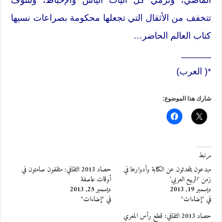
تتخفف من الأثقال التي تجعلها محكومة بصراعات نسيها
كتاب العالم الحاضر…
______
*( العرب)
شارك هذا الموضوع:
مرتبط
مبدعون يتحدثون عن الكتابة وأدوارها في
حصاد 2013 الثقافي: مثقفون صامتون في
زمن ‘الربيع العربي’
أوقات عاصفة
ديسمبر 19, 2013
ديسمبر 25, 2013
في "إضاءات"
في "إضاءات"
حصاد 2013 الثقافي: قطع رأس المعري