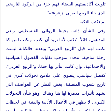
تلويث أكاديميتهم البيضاء فهم جزء من الركود التاريخي
الذي جاء الربيع العربي لزعزعته”.
لم نكتب النكبة
وفي الشأن ذاته، يجيبنا الروائي الفلسطيني ربعي
المدهون، قائلاً: “نكتب لأننا نريد أن نكتب. ونكتب لمن كنا
نكتب لهم قبل “الربيع العربي” وبعده. فالكتابة ليست
رحلة مناخية، تتحدد بموجب تقلبات الفصول السياسية
والاجتماعية، وإن كانت تتأثر بها حتمًا. و”الربيع العربي”،
كفصل سياسي، ينطوي على ملامح تحولات كبرى في
تاريخ شعوب المنطقة، بغض النظر عن العواصف التي
نشهد تأثيرات مدمرة لها هنا وهناك. وهو شأن التحولات
الكبرى، لا يظهر في الأعمال الأدبية والفنية في لحظات
تشكلها، لكنه ذو تأثيرات تراكمية تظهر، غالبًا في أزمنة