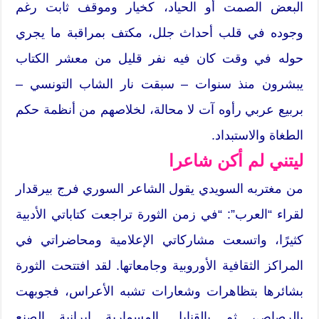
البعض الصمت أو الحياد، كخيار وموقف ثابت رغم
وجوده في قلب أحداث جلل، مكتف بمراقبة ما يجري
حوله في وقت كان فيه نفر قليل من معشر الكتاب
يبشرون منذ سنوات – سبقت نار الشاب التونسي –
بربيع عربي رأوه آت لا محالة، لخلاصهم من أنظمة حكم
الطغاة والاستبداد.
ليتني لم أكن شاعرا
من مغتربه السويدي يقول الشاعر السوري فرج بيرقدار
لقراء “العرب”: “في زمن الثورة تراجعت كتاباتي الأدبية
كثيرًا، واتسعت مشاركاتي الإعلامية ومحاضراتي في
المراكز الثقافية الأوروبية وجامعاتها. لقد افتتحت الثورة
بشائرها بتظاهرات وشعارات تشبه الأعراس، فجوبهت
بالرصاص، ثم بالقنابل المسمارية إيرانية الصنع