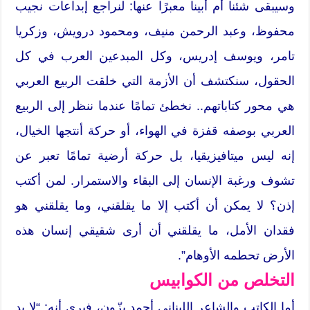
وسيبقى شئنا أم أبينا معبرًا عنها: لنراجع إبداعات نجيب
محفوظ، وعبد الرحمن منيف، ومحمود درويش، وزكريا
تامر، ويوسف إدريس، وكل المبدعين العرب في كل
الحقول، سنكتشف أن الأزمة التي خلقت الربيع العربي
هي محور كتاباتهم.. نخطئ تمامًا عندما ننظر إلى الربيع
العربي بوصفه قفزة في الهواء، أو حركة أنتجها الخيال،
إنه ليس ميتافيزيقيا، بل حركة أرضية تمامًا تعبر عن
تشوف ورغبة الإنسان إلى البقاء والاستمرار. لمن أكتب
إذن؟ لا يمكن أن أكتب إلا ما يقلقني، وما يقلقني هو
فقدان الأمل، ما يقلقني أن أرى شقيقي إنسان هذه
الأرض تحطمه الأوهام”.
التخلص من الكوابيس
أما الكاتب والشاعر اللبناني أحمد بزّون، فيرى أنه: “لا بد