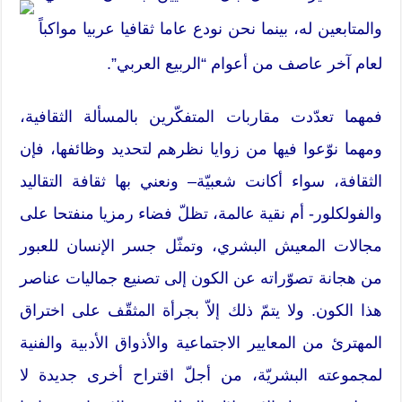
والمتابعين له، بينما نحن نودع عاما ثقافيا عربيا مواكباً
لعام آخر عاصف من أعوام “الربيع العربي”.
فمهما تعدّدت مقاربات المتفكّرين بالمسألة الثقافية،
ومهما نوّعوا فيها من زوايا نظرهم لتحديد وظائفها، فإن
الثقافة، سواء أكانت شعبيّة– ونعني بها ثقافة التقاليد
والفولكلور- أم نقية عالمة، تظلّ فضاء رمزيا منفتحا على
مجالات المعيش البشري، وتمثّل جسر الإنسان للعبور
من هجانة تصوّراته عن الكون إلى تصنيع جماليات عناصر
هذا الكون. ولا يتمّ ذلك إلاّ بجرأة المثقّف على اختراق
المهترئ من المعايير الاجتماعية والأذواق الأدبية والفنية
لمجموعته البشريّة، من أجلّ اقتراح أخرى جديدة لا