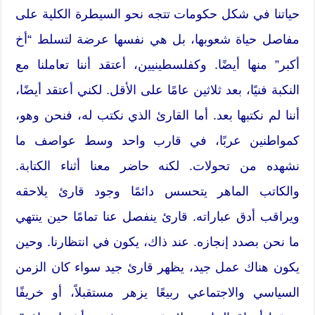
حياتنا في شكل حكومات تتجه نحو السيطرة الكلية على
مفاصل حياة شعوبها، بل هي نفسها عرضة لتسلط “أخ
أكبر” منها أيضًا. وكفلسطينيين، أعتقد أننا تعاملنا مع
النكبة فنيًا، بعد ثلاثين عامًا على الأقل. لكني أعتقد أيضًا،
أننا لم نكتبها بعد. أما القارئ الذي نكتب له، فنحن وهو،
كمواطنين عربًا، في قارب واحد وسط عواصف ما
نشهده من تحولات. لكنه حاضر معنا أثناء الكتابة.
والكاتب الماهر يتحسس دائمًا وجود قارئ يلاحقه
ويراقب أدق عباراته. قارئ ينفصل عنا تمامًا حين ينتهي
ما نحن بصدد إنجازه. عند ذاك، يكون في انتظارنا. وحين
يكون هناك عمل جيد، يظهر قارئ جيد سواء كان الزمن
السياسي والاجتماعي ربيعًا يزهر مستقبلاً، أو خريفًا