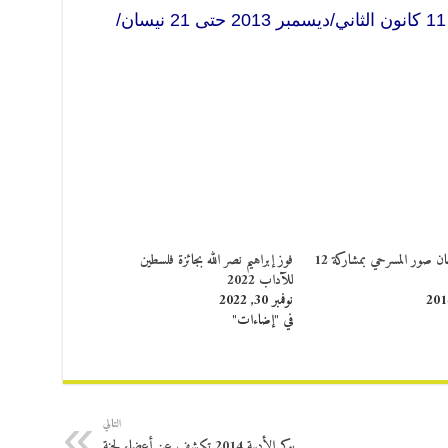
المرشحة والفائزة، خلال الفترة من 11 كانون الثاني/ديسمبر 2013 حتى 21 نيسان/
اختتام مهرجان صور المسرحي بمشاركة 12
فوز إبراهيم نصر الله بجائزة فلسطين
للآداب 2022
نوفمبر 30, 2022
في "إضاءات"
التالي
بوكر الأدبية 2014 تكشف عن أعضاء لجنة