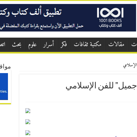
ات
مقالات
مكتبة ثقافات
فكر
أسرار
علوم
بحث
اتص
الإسلامي
مواق
“جميل” للفن الإسلامي