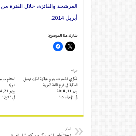
أبريل 2014.
شارك هذا الموضوع:
مرتبط
شكري المبخوت يتوج بجائزة الملك فيصل
العالمية في فرع اللغة العربية
دولة
يناير 11, 2018
يونيو 21, 2014
في "إضاءات"
في "فنون"
السابق
ترجمة”نُعاس لـ”هاروكي موراكامي”إلى العربية