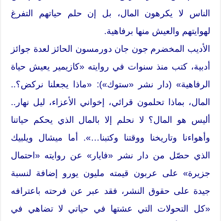
الناس لا يكرهون المال، بل إن حلم حياتهم التفرغ
لهوايتهم والعيش منها برفاهية.
الأديب المخضرم جون جان دورمسون الحائز لعدة جوائز
أدبية، كتب منذ سنوات في روايته «كازيمير يعيش حياة
الرفاهية» (دار نشر «ستوك»): «ماذا يجعلنا نركض؟..
المال، بماذا تحلمون قرائي، إخواني الأعزاء، ليل نهار..
أليس هو المال؟ لا نحلم إلا بالمال الذي يحكم حياتنا
وأهواءنا وتاريخنا ووقتنا وكتبنا…». أما ميشال ويلبيك
الذي حصّل من دار نشر «فايار» عن روايته «احتمال
جزيرة» على عربون قيمته مليون يورو إضافة لنسبة
جيدة على حقوق النشر، فقد عبر عن فرحته باعترافه
«كل التحولات التي عشتها في حياتي لا تضاهي في