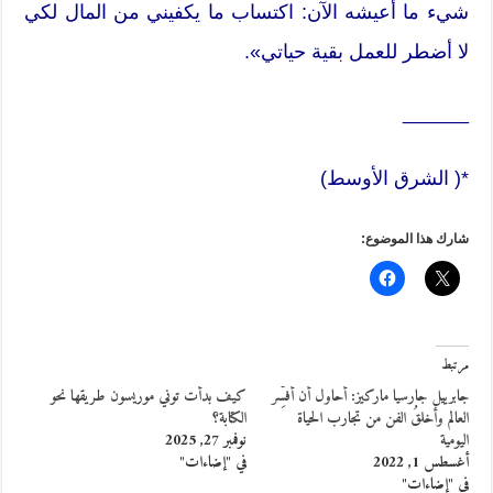
شيء ما أعيشه الآن: اكتساب ما يكفيني من المال لكي
لا أضطر للعمل بقية حياتي».
______
*( الشرق الأوسط)
شارك هذا الموضوع:
مرتبط
جابرييل جارسيا ماركيز: أحاول أن أفسِّر
كيف بدأت توني موريسون طريقها نحو
العالم وأخلقُ الفن من تجارب الحياة
الكتابة؟
اليومية
نوفمبر 27, 2025
أغسطس 1, 2022
في "إضاءات"
في "إضاءات"