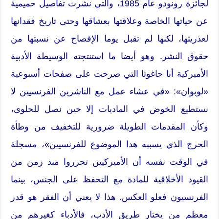
لجائزة رونودو عام 1985، والتي نشرت تفاصيل حميمية
عن حياتها الخاصة وعلاقتها بعشاقها وحتى تاريخ فقدانها
لعذريتها، لكنها لم تقبل يوما الإفصاح عن نسبتها من
حقوق النشر. وهو أيضا ما استنتجته الوسيطة الأدبية
الأميركية أنا جاغوتا التي صرحت على صفحات أسبوعية
«لوبوان»: «في عشاء عمل مع الناشرين الفرنسيين لا
نستطيع الخوض في الماديات إلا حين نصل للحلوى،
وكأن المقدمات الطويلة ضرورية للتخفيف من وطأة
الحرج الذي يسببه هدا الموضوع للفرنسيين»، مسجلة
في الوقت نفسه أن الأميركيين تحرروا منذ زمن من
القيود الأخلاقية للمادة مع التحفظ على الجنس، بينما
الفرنسيون فعلو العكس. هذا لا يعني أن الفقر هو قدر
معظم من يختار طريق الأدب، فالأدباء كغيرهم من