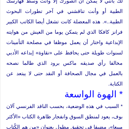
لك بأنني لا يمكن أن أتصورك إلا وأنت وسط فهارسك
الطبية أو وأنت تناقشني في آخر تطورات البحوث
الطبية..». هذه المعضلة كانت تشغل أيضا الكاتب الكبير
فرانز كافكا الذي لم يتمكن يوما من العيش من هوايته
الإبداعية واختار أن يعمل موظفا في مصلحة التأمينات
لسنوات طويلة حتى يحافظ على «نقاوة» إبداعه الأدبي
مخالفا رأي صديقه ماكس برود الذي طالما نصحه
بالعمل في مجال الصحافة أو النقد حتى لا يبتعد عن
الكتابة.
* الهوة الواسعة
* السبب في هذه الوضعية، بحسب الناقد الفرنسي آلان
بوف، يعود لمنطق السوق وانفجار ظاهرة الكتاب «الأكثر
مبيعا»، مضيفا في تحقيق مطول بعنوان «من هم الكُتاب