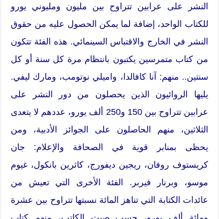
النشر على عرابين تتراوح بين مليون ومليوني يورو
للكتاب الواحد، إضافة لما يمكن الحصول عليه من حقوق
النشر في الخارج والاقتباس السينمائي. هذه الفئة تتكون
من كتاب متمرسين يكتبون بانتظام مرة كل سنة أو كل
سنتين.. منهم: آنا كافالدا، واميلي نوتومب، ومارك ليفي.
يليها الروائيون الذين يحصلون من دور النشر على
عرابين تتراوح بين 150 و250 ألف يورو، عددهم لا يتعدى
الثلاثين، منهم الحاصلون على الجوائز الأدبية، ومن
يحظى بمنابر قوية في الصحافة والإعلام: جان
كريستوف روفان، ريجين ديفورج، كاثرين بانكول، غيوم
موسو، وبرنار فيربر. الفئة الأخرى التي تعيش من
عائدات الكتابة التي تناهز المائة نسبتها تتراوح بين عشرة
ومائة ألف يورو، حسب صيت الكاتب، منهم كتاب