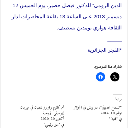
الدين الرومي” للدكتور فيصل حصير، يوم الخميس 12
ديسمبر 2013 على الساعة 13 بقاعة المحاضرات لدار
الثقافة هواري بومدين بسطيف.
_____
*الفجر الجزائرية
شارك هذا الموضوع:
مرتبط
“السّماع الصوفي”: دراويش في الجزائر
أم كلثوم وفيروز تلتقيان في مهرجان
نوفمبر 10, 2014
للموسيقى الروحية
في "فنون"
أكتوبر 20, 2020
في "خبر رئيسي"