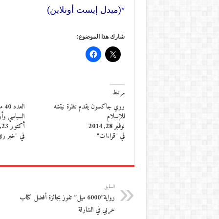
*(ميدل إيست أونلاين)
شارك هذا الموضوع:
مرتبط
روي جاكسون يقدم نظرة نيتشه
الع
للإسلام
السياسي وأزم
نوفمبر 28, 2014
أكتوبر 23, 2017
في "قراءات"
في "خبر رئ
السابق
رواية”6000 ميل” تفوز بجائزة أفضل كتاب
عربي في الشارقة