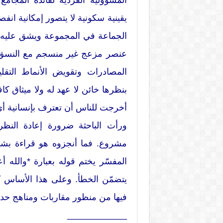
المسؤولية الفردية لفائدة المجامع
يقينية سكونية لا يتصور إمكانية ان
الجماعة في المجموعة ويشق عليه أي
عنصر مزعج غير منسجم مع النسق، 
المصادرات وتقويض الأنماط التقل
بنظرها خائن لا عهد له ولا ميثاق ك
أخرجت للناس أن تعترف بإنسانية أي 
ورأت الباحثة ضرورة إعادة النظر
مشروع. فما أنجزوه هو قراءة بشري
المفسّر يختم قوله بعبارة *والله 
يتضمّن الخطأ. وعلى هذا الأساس ن
فيها من منظور مقاربات ومناهج حديث
____________