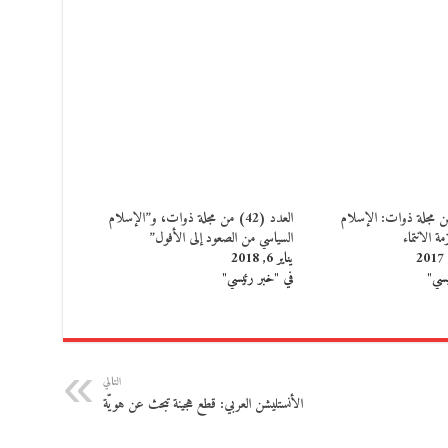
دد 40 من مجلة ذوات: الإسلام
العدد (42) من مجلة ذوات، و”الإسلام
ة الانتماء
السياسي من الصعود إلى الأفول”
يناير 6, 2018
يسي"
في "خبر رئيسي"
التالي
الأنستليشن العربي: قطع هجينة تبحث عن هويّة