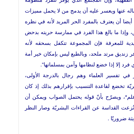
 الفقهية، وإن المجتمع الذي يوفر للفرد منظومة
فصاله عنها ويعسر عليه أن يدمج من لا يحمل مميزات
ضا أن يعترف بالمفرد الحر المريد لأنه في نظره
وإذا ما بالغ هذا الفرد في ممارسة حريته بدحض
يدية للمعرفة فإن المجموعة تتكفل بسحقه لأنه
افر زنديق مرتد ملحد، وبالطبع ليس بإمكان خير أمة
فرد إلا إذا خضع لنظامها وآمن بمسلماتها”.
 في تفسير العلماء وهم رجال بالدرجة الأولى،
ّة تخضع لقاعدة التنسيب بإقرارهم بذلك إذ كان
أعلم*، ويصرّح بأنّ قوله يحتمل الصواب ويمكن أن
ُزعت القداسة عن القراءات البشريّة وصار النظر
ة ضروريّا .