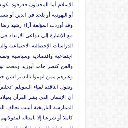
الإسلام أما المحدثون فعرفوه بكونه
أو اليهودية أو يلحد في الدين أو ين
وقد أوردت المؤلفة آراء رشيد رضا 
مع الإشارة إلى دواعي الارتداد ف
الدراسات الإحصائية الاجتماعية وال
اجتماعية واقتصادية وسياسية ونف
والفن كنصر حامد أبوزيد ومحمد ت
وغيرهم ممن اتهموا بالتدبير لشن حم
وتقول الناقدة لمياء السويلم “تخلص
أن الإنسان الذي بشر القرآن بميلا
الممارسة التاريخية أثبتت تحالف ال
كاملا أو شرعيا إلا بامتثاله لمقولا