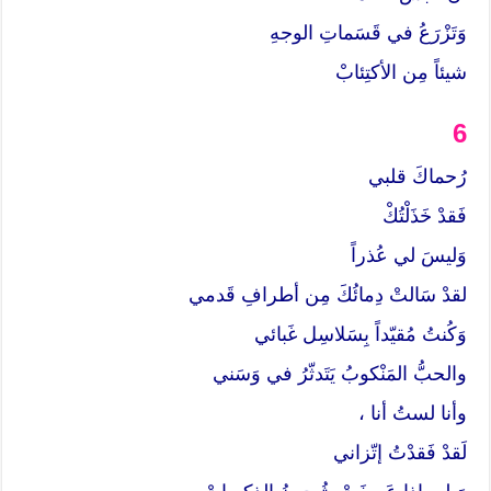
وَتَزْرَعُ في قَسَماتِ الوجهِ
شيئاً مِن الأكتِئابْ
6
رُحماكَ قلبي
فَقدْ خَذَلْتُكْ
وَليسَ لي عُذراً
لقدْ سَالتْ دِمائُكَ مِن أطرافِ قَدمي
وَكُنتُ مُقيّداً بِسَلاسِل غَبائي
والحبُّ المَنْكوبُ يَتَدثّرُ في وَسَني
وأنا لستُ أنا ،
لَقدْ فَقدْتُ إتّزاني