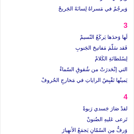
وَيرجُمُ في مَسراهُ لِسانَهُ الجَريحْ
3
لَها وَحدَها يَركَعُ النّسيمْ
فَقد سَلّمَ مَفاتيحَ الجَنوبِ
لِسُلطانَةِ الكَلامْ
التي إنْحَدرَتْ من شُقوقِ السّماءْ
يَمينُها تَقْبِضُ الراياتِ في مَخارجِ الحُروفْ
4
لقدْ صَارَ جَسدي رَبوةً
تَرعى عَليهِ الضُنونْ
وَرفٌّ مِن السّمّانِ يَجمَعُ الأنهِيارَ