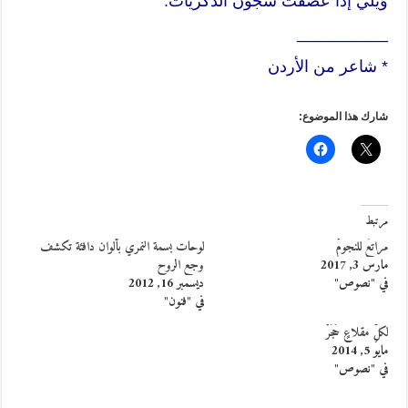
وَيلي إذا عَصفَتْ شُجونُ الذكرياتْ.
__________
* شاعر من الأردن
شارك هذا الموضوع:
مرتبط
مراتعٌ للنجومْ
لوحات بسمة النمري بألوان دافئة تكشف
مارس 3, 2017
وجع الروح
في "نصوص"
ديسمبر 16, 2012
في "فنون"
لكلِّ مقلاعٍ حَجَرْ
مايو 5, 2014
في "نصوص"