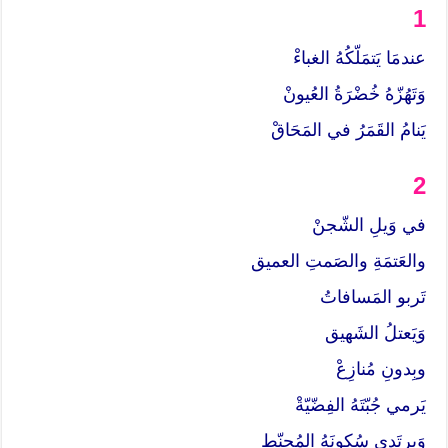
1
عندمَا يَتمَلّكُهُ الغباءْ
وَتَهُزّهُ خُضْرَةُ العُيونْ
يَنامُ القَمَرُ في المَحَاقْ
2
في وَيلِ الشّجنْ
والعَتمَةِ والصَمتِ العميق
تَربو المَسافاتُ
وَيَعتلُ الشَهيق
وبِدونِ مُنازِعْ
يَرمي جُبّتَهُ الفِضّيّةْ
وَيرتَدي سُكونَهُ المُحنّط